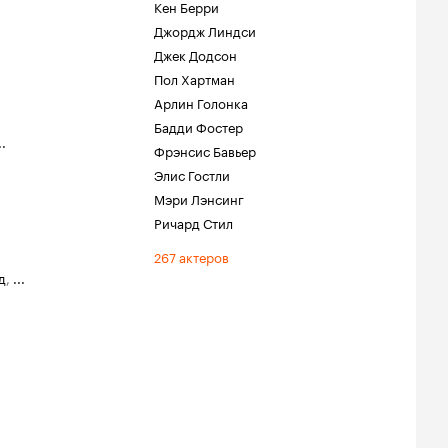
Кен Берри
Джордж Линдси
Джек Додсон
Пол Хартман
Арлин Голонка
Бадди Фостер
..
Фрэнсис Бавьер
Элис Гостли
Мэри Лэнсинг
Ричард Стил
267 актеров
д
,
...