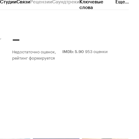
Студии
Связи
Рецензии
Саундтреки
Ключевые
Еще...
слова
–
953 оценки
Недостаточно оценок,
IMDb
:
5.90
рейтинг формируется