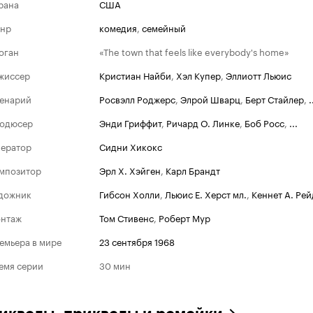
рана
США
нр
комедия
,
семейный
оган
«The town that feels like everybody's home»
жиссер
Кристиан Найби
,
Хэл Купер
,
Эллиотт Льюис
енарий
Росвэлл Роджерс
,
Элрой Шварц
,
Берт Стайлер
,
.
одюсер
Энди Гриффит
,
Ричард О. Линке
,
Боб Росс
,
...
ератор
Сидни Хикокс
мпозитор
Эрл Х. Хэйген
,
Карл Брандт
дожник
Гибсон Холли
,
Льюис Е. Херст мл.
,
Кеннет А. Рей
нтаж
Том Стивенс
,
Роберт Мур
емьера в мире
23 сентября 1968
емя серии
30 мин