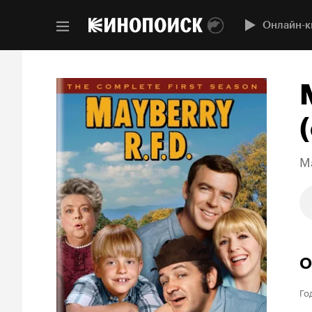
Онлайн-к
(
Ma
О
Го