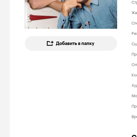
Ст
Жа
Сл
Ре
Сц
Добавить в папку
Пр
Оп
Ко
Ху
Мо
Пр
Вр