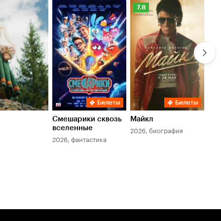
Рейтинг
Ре
7.8
6.
Кинопоиска
Ки
7.8
6.
Билеты
Билеты
Смешарики сквозь
Майкл
Зл
вселенные
мер
2026, биография
2026, фантастика
202