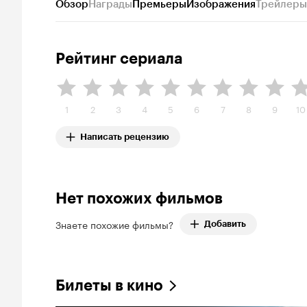
Обзор
Награды
Премьеры
Изображения
Трейлеры
Рейтинг сериала
1
2
3
4
5
6
7
8
9
10
Написать рецензию
Нет похожих фильмов
Знаете похожие фильмы?
Добавить
Билеты в кино