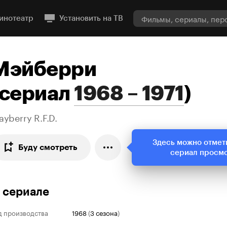
инотеатр
Установить на ТВ
Мэйберри
сериал
1968 – 1971
)
yberry R.F.D.
Здесь можно отмет
Буду смотреть
сериал просм
 сериале
д производства
1968
(
3 сезона
)