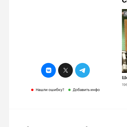
С
Р
К
6
Шо
19
Нашли ошибку?
Добавить инфо