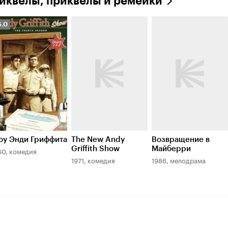
иквелы, приквелы и ремейки
ейтинг
6.0
инопоиска
.0
у Энди Гриффита
The New Andy
Возвращение в
Griffith Show
Майберри
60, комедия
1971, комедия
1986, мелодрама