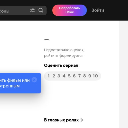
Попробовать
Войти
Плюс
–
Недостаточно оценок,
рейтинг формируется
Оценить сериал
1
2
3
4
5
6
7
8
9
10
ить фильм или
отренным
В главных ролях