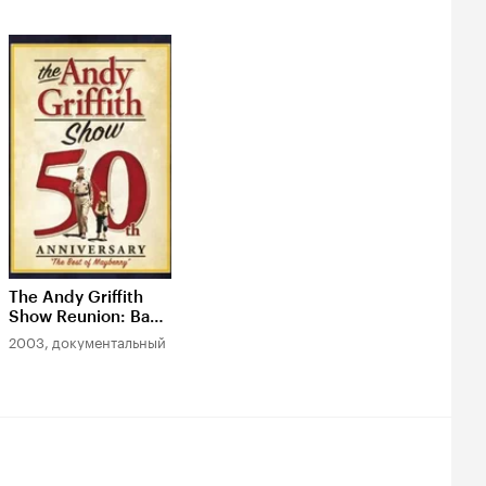
The Andy Griffith
Show Reunion: Back
to Mayberry
2003, документальный