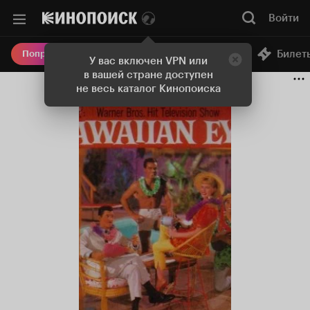
Войти
Онлайн-кинотеатр
Билет
Попробовать Плюс
У вас включен VPN или
в вашей стране доступен
не весь каталог Кинопоиска