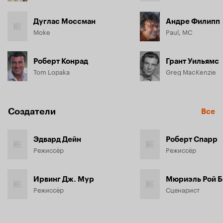
Дуглас Моссман
Андре Филипп
Moke
Paul, MC
Роберт Конрад
Грант Уильямс
Tom Lopaka
Greg MacKenzie
Создатели
Все
Эдвард Дейн
Роберт Спарр
Режиссёр
Режиссёр
Ирвинг Дж. Мур
Мюриэль Рой Б
Режиссёр
Сценарист