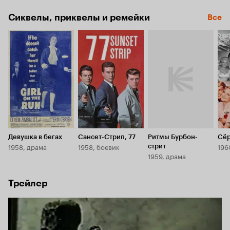
Сиквелы, приквелы и ремейки
Все
Девушка в бегах
Сансет-Стрип, 77
Ритмы Бурбон-
Сёр
1958, драма
1958, боевик
196
стрит
1959, драма
Трейлер