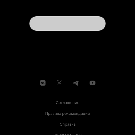
Соглашение
Правила рекомендаций
Справка
Кинопоиск PRO