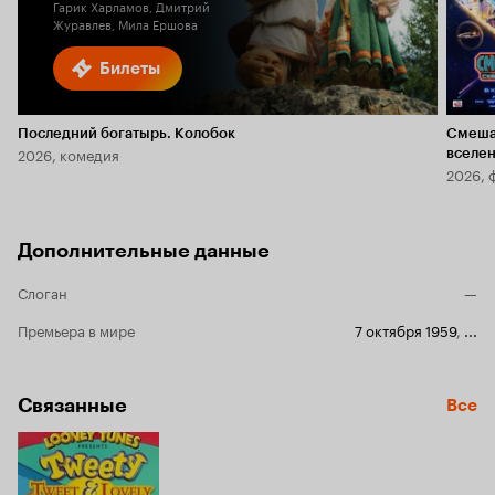
Гарик Харламов, Дмитрий
Журавлев, Мила Ершова
Билеты
Последний богатырь. Колобок
Смеша
2026, комедия
вселе
2026, 
Дополнительные данные
Слоган
—
Премьера в мире
7 октября 1959
,
...
Связанные
Все