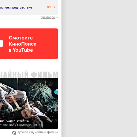
ос как предчувствие
03.09
премьеры
ие похитителей тел
 of the Body Snatchers, 1978
другой случайный фильм