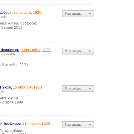
эдбери
,
22 августа
,
1920
Мои звёзды
dbury
ист, Актер, Продюсер
5 июня 2012
•
 Фарнсуорт
,
1 сентября
,
1920
Мои звёзды
Farnsworth
6 октября 2000
•
 Пьюзо
,
15 октября
,
1920
Мои звёзды
uzo
ист, Актер
2 июля 1999
•
й Трофимов
,
21 января
,
1920
Мои звёзды
 Актер дубляжа