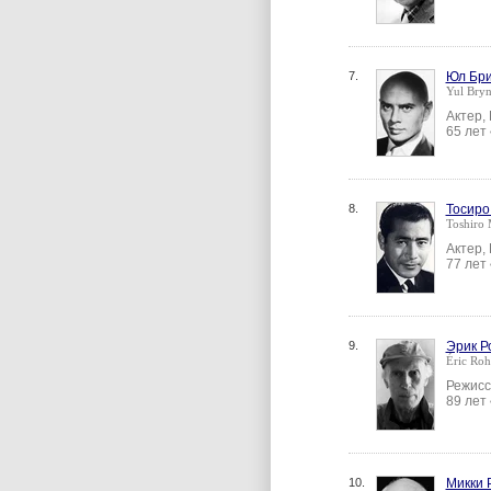
7.
Юл Бр
Yul Bryn
Актер,
65 лет
8.
Тосиро
Toshiro 
Актер,
77 лет
9.
Эрик Р
Éric Ro
Режисс
89 лет
10.
Микки 