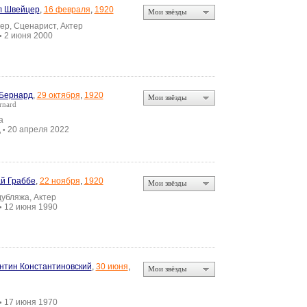
л Швейцер
,
16 февраля
,
1920
Мои звёзды
ер, Сценарист, Актер
2 июня 2000
•
Бернард
,
29 октября
,
1920
Мои звёзды
rnard
а
д
20 апреля 2022
•
й Граббе
,
22 ноября
,
1920
Мои звёзды
дубляжа, Актер
12 июня 1990
•
нтин Константиновский
,
30 июня
,
Мои звёзды
17 июня 1970
•