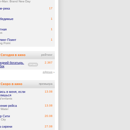
er-Man: Brand New Day
м-река
17
обедимые
1
тная
1
us
линг-Поинт
1
ing Point
Сегодня в кино
рейтинг
едний богатырь.
2.367
ПРОМО
бок
афиша
Скоро в кино
премьера
ись в меня, если
13.08
лишься
d'enfants
ение рейса
13.08
 Water
р Сити
20.08
 City
а сирени
27.08