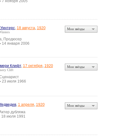
7 ноября 2005
•
Уинтерс
,
18 августа
,
1920
Мои звёзды
Winters
а, Продюсер
14 января 2006
•
мери Клифт
,
17 октября
,
1920
Мои звёзды
ery Clift
 Сценарист
23 июля 1966
•
Медведев
,
1 апреля
,
1920
Мои звёзды
 Актер дубляжа
18 июля 1991
•