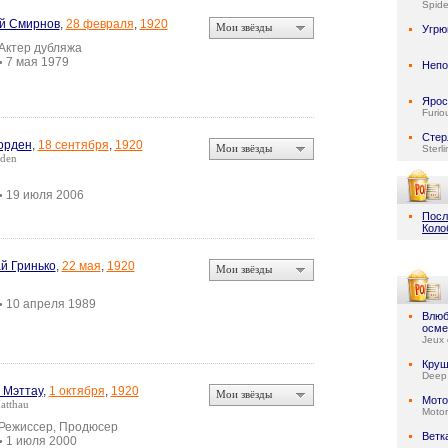
Spid
й Смирнов
,
28 февраля
,
1920
Мои звёзды
Угрю
 Актер дубляжа
7 мая 1979
•
Неп
Ярос
Furio
Стер
орден
,
18 сентября
,
1920
Мои звёзды
Sterl
rden
19 июля 2006
•
Посл
Коло
й Гринько
,
22 мая
,
1920
Мои звёзды
10 апреля 1989
•
Влюб
осме
Jeux 
Круш
Deep
 Мэттау
,
1 октября
,
1920
Мои звёзды
Мото
atthau
Motor
 Режиссер, Продюсер
Ветк
1 июля 2000
•