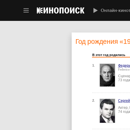
Онлайн-кино
Год рождения
«1
В этот год родились
1.
Федери
Federico 
Сценар
73 год
2.
Сергей
Актер,
74 год