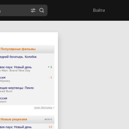
Войти
Популярные фильмы
едний богатырь. Колобок
век-паук: Новый день
+ 1
er-Man: Brand New Day
сея
- 1
Odyssey
ещие мертвецы: Пекло
Dead Burn
ссия
ssion
еще фильмы
Новые рецензии
всего
век-паук: Новый день
13