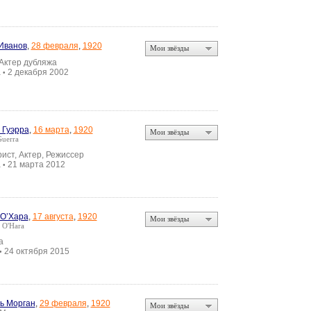
Иванов
,
28 февраля
,
1920
Мои звёзды
 Актер дубляжа
а
2 декабря 2002
•
 Гуэрра
,
16 марта
,
1920
Мои звёзды
Guerra
ист, Актер, Режиссер
а
21 марта 2012
•
О’Хара
,
17 августа
,
1920
Мои звёзды
 O'Hara
а
24 октября 2015
•
ь Морган
,
29 февраля
,
1920
Мои звёзды