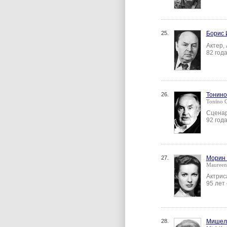
25.
Борис 
Актер,
82 год
26.
Тонино
Tonino 
Сценар
92 год
27.
Морин 
Maureen
Актрис
95 лет
28.
Мишел