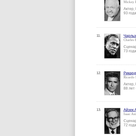
Mickey 
Актер,
93 год
11.
Чарльз
Charles 
Сценар
73 год
12.
Рикард
Ricardo
Актер,
88 лет
13.
Айзек 
Isaac As
Сцена
72 год