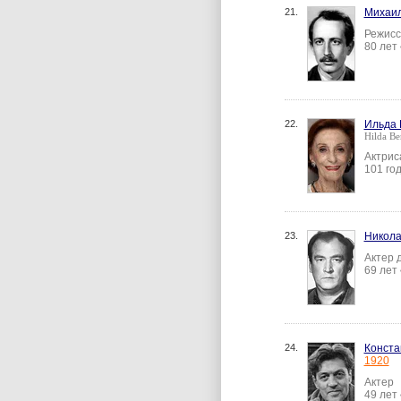
21.
Михаи
Режисс
80 лет
22.
Ильда 
Hilda Be
Актрис
101 го
23.
Никола
Актер 
69 лет
24.
Конста
1920
Актер
49 лет