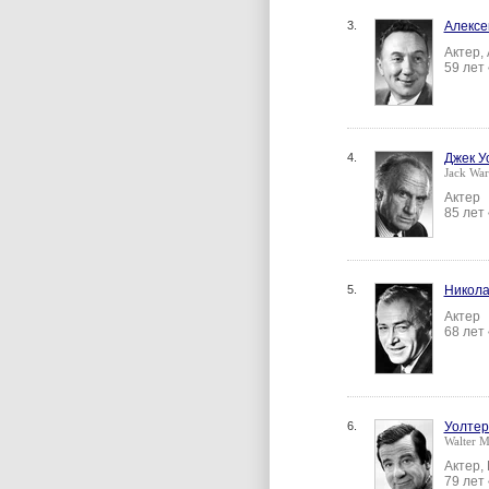
3.
Алексе
Актер,
59 лет
4.
Джек У
Jack Wa
Актер
85 лет
5.
Никола
Актер
68 лет
6.
Уолтер
Walter M
Актер,
79 лет