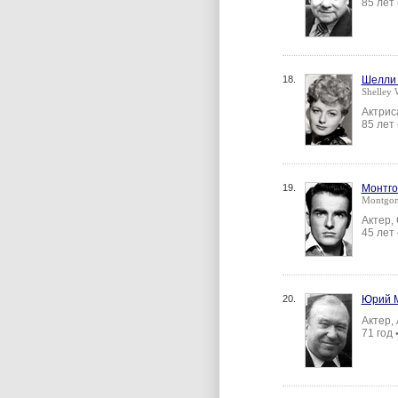
85 лет
18.
Шелли 
Shelley 
Актрис
85 лет
19.
Монтго
Montgom
Актер,
45 лет
20.
Юрий 
Актер,
71 год