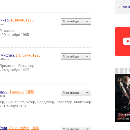
Косм
иннер
,
11 июля
,
1920
Мои звёзды
ner
 Режиссер
10 октября 1985
•
 Мифунэ
,
1 апреля
,
1920
Мои звёзды
Mifune
 Продюсер, Режиссер
24 декабря 1997
•
омер
,
4 апреля
,
1920
Мои звёзды
hmer
ер, Сценарист, Актер, Продюсер, Оператор, Монтажер
11 января 2010
•
Вторжен
Invasion
Руни
,
23 сентября
,
1920
Мои звёзды