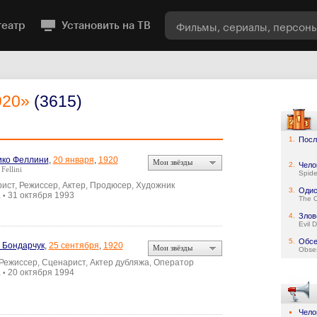
театр
Установить на ТВ
920»
(3615)
1.
Посл
ко Феллини
,
20 января
,
1920
Мои звёзды
2.
Чело
Fellini
Spid
ист, Режиссер, Актер, Продюсер, Художник
3.
Одис
а
31 октября 1993
•
The 
4.
Злов
Evil 
5.
Обсе
 Бондарчук
,
25 сентября
,
1920
Мои звёзды
Obse
 Режиссер, Сценарист, Актер дубляжа, Оператор
а
20 октября 1994
•
Чело