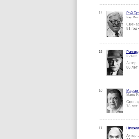
14.
Рэй Бр
Ray Bra
Сценар
91 год
15.
Ричард
Richard 
Актер
80 лет
16.
Марио
Mario P
Сценар
78 лет
17.
Никола
Актер,