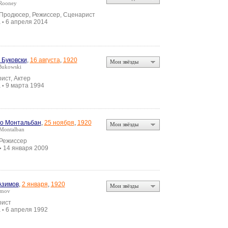
Rooney
 Продюсер, Режиссер, Сценарист
а
6 апреля 2014
•
 Буковски
,
16 августа
,
1920
Мои звёзды
Bukowski
ист, Актер
а
9 марта 1994
•
о Монтальбан
,
25 ноября
,
1920
Мои звёзды
 Montalban
 Режиссер
14 января 2009
•
Азимов
,
2 января
,
1920
Мои звёзды
imov
рист
а
6 апреля 1992
•