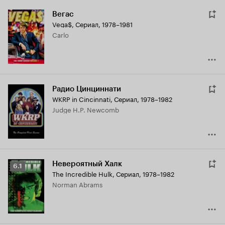
Вегас
Vega$
,
Сериал, 1978–1981
Carlo
Радио Цинциннати
WKRP in Cincinnati
,
Сериал, 1978–1982
Judge H.P. Newcomb
Невероятный Халк
Рейтинг
6.1
The Incredible Hulk
,
Сериал, 1978–1982
Кинопоиска
Norman Abrams
6.1