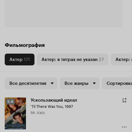
Фильмография
Актер
171
Актер: в титрах не указан
27
Актер: 
Все десятилетия
Все жанры
Сортировка
Ускользающий идеал
Рейтинг
5.8
'Til There Was You
,
1997
Кинопоиска
Mr. Katz
5.8