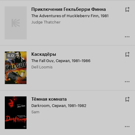
Приключения Гекльберри Финна
The Adventures of Huckleberry Finn
,
1981
Judge Thatcher
Каскадёры
Рейтинг
6.0
The Fall Guy
,
Сериал, 1981–1986
Кинопоиска
Dell Loomis
6.0
Тёмная комната
Darkroom
,
Сериал, 1981–1982
Sam