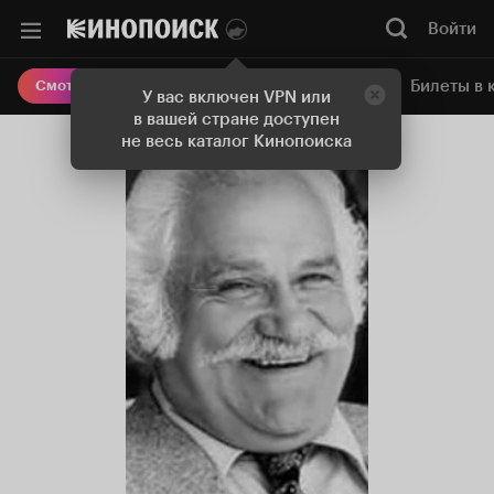
Войти
Онлайн-кинотеатр
Билеты в 
Смотреть кино
У вас включен VPN или
в вашей стране доступен
не весь каталог Кинопоиска