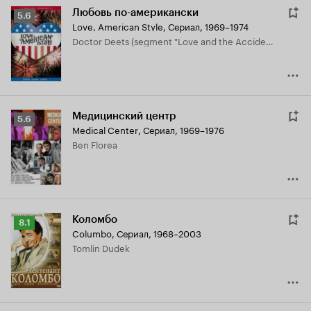
Любовь по-американски
Рейтинг
5.6
Love, American Style
,
Сериал, 1969–1974
Кинопоиска
Doctor Deets (segment "Love and the Accidental Passion")
5.6
Медицинский центр
Рейтинг
5.6
Medical Center
,
Сериал, 1969–1976
Кинопоиска
Ben Florea
5.6
Коломбо
Рейтинг
8.1
Columbo
,
Сериал, 1968–2003
Кинопоиска
Tomlin Dudek
8.1