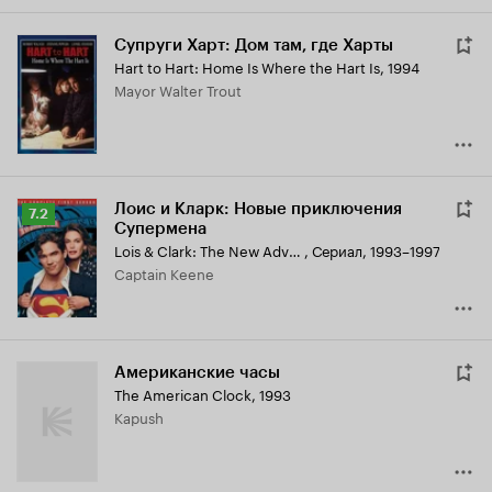
Супруги Харт: Дом там, где Харты
Hart to Hart: Home Is Where the Hart Is
,
1994
Mayor Walter Trout
Лоис и Кларк: Новые приключения
Рейтинг
7.2
Супермена
Кинопоиска
Lois & Clark: The New Adventures of Superman
,
Сериал, 1993–1997
7.2
Captain Keene
Американские часы
The American Clock
,
1993
Kapush