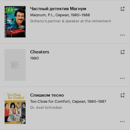
Частный детектив Магнум
Рейтинг
7.3
Magnum, P.I.
,
Сериал, 1980–1988
Кинопоиска
Doheny's partner & speaker at the retirement
7.3
Cheaters
1980
Слишком тесно
Too Close for Comfort
,
Сериал, 1980–1987
Dr. Axel Schreiber