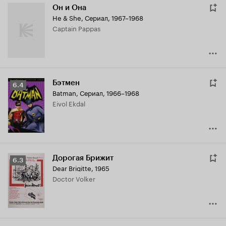
Он и Она
He & She
,
Сериал, 1967–1968
Captain Pappas
Бэтмен
Рейтинг
6.4
Batman
,
Сериал, 1966–1968
Кинопоиска
Eivol Ekdal
6.4
Дорогая Брижит
Рейтинг
6.3
Dear Brigitte
,
1965
Кинопоиска
Doctor Volker
6.3