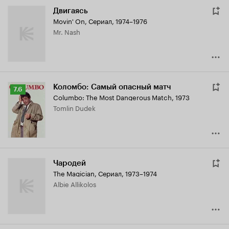
Двигаясь
Movin' On
,
Сериал, 1974–1976
Mr. Nash
Коломбо: Самый опасный матч
Рейтинг
7.6
Columbo: The Most Dangerous Match
,
1973
Кинопоиска
Tomlin Dudek
7.6
Чародей
The Magician
,
Сериал, 1973–1974
Albie Allikolos