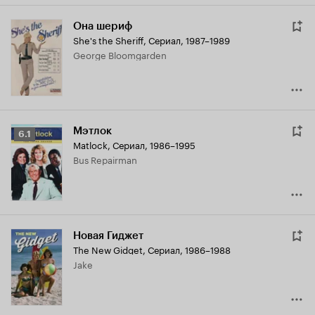
Она шериф
She's the Sheriff
,
Сериал, 1987–1989
George Bloomgarden
Мэтлок
Рейтинг
6.1
Matlock
,
Сериал, 1986–1995
Кинопоиска
Bus Repairman
6.1
Новая Гиджет
The New Gidget
,
Сериал, 1986–1988
Jake