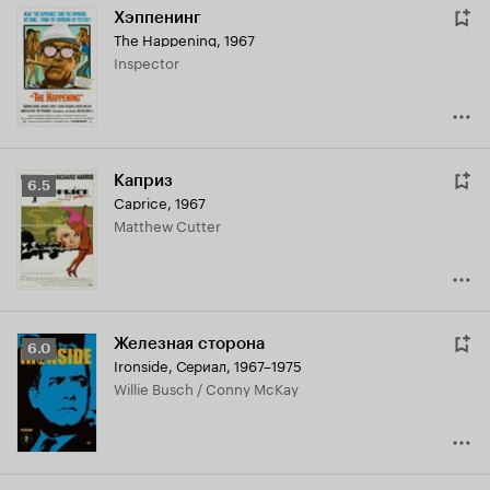
Хэппенинг
The Happening
,
1967
Inspector
Каприз
Рейтинг
6.5
Caprice
,
1967
Кинопоиска
Matthew Cutter
6.5
Железная сторона
Рейтинг
6.0
Ironside
,
Сериал, 1967–1975
Кинопоиска
Willie Busch / Conny McKay
6.0