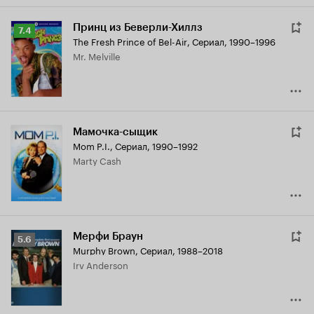
Принц из Беверли-Хиллз
Рейтинг
7.4
The Fresh Prince of Bel-Air
,
Сериал, 1990–1996
Кинопоиска
Mr. Melville
7.4
Мамочка-сыщик
Mom P.I.
,
Сериал, 1990–1992
Marty Cash
Мерфи Браун
Рейтинг
5.6
Murphy Brown
,
Сериал, 1988–2018
Кинопоиска
Irv Anderson
5.6