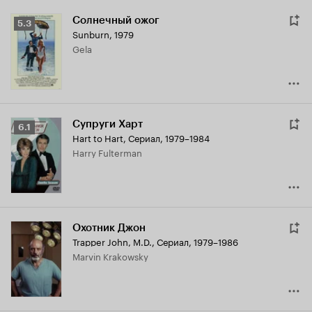
Солнечный ожог
Рейтинг
5.3
Sunburn
,
1979
Кинопоиска
Gela
5.3
Супруги Харт
Рейтинг
6.1
Hart to Hart
,
Сериал, 1979–1984
Кинопоиска
Harry Fulterman
6.1
Охотник Джон
Trapper John, M.D.
,
Сериал, 1979–1986
Marvin Krakowsky