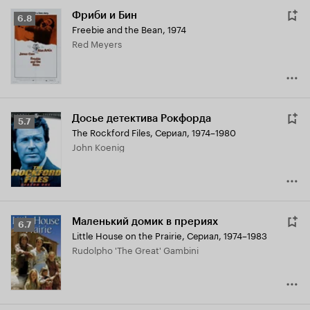
Фриби и Бин
Рейтинг
6.8
Freebie and the Bean
,
1974
Кинопоиска
Red Meyers
6.8
Досье детектива Рокфорда
Рейтинг
5.7
The Rockford Files
,
Сериал, 1974–1980
Кинопоиска
John Koenig
5.7
Маленький домик в прериях
Рейтинг
6.7
Little House on the Prairie
,
Сериал, 1974–1983
Кинопоиска
Rudolpho 'The Great' Gambini
6.7