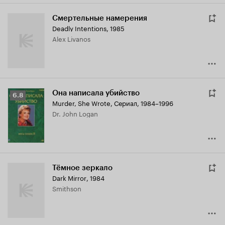
Смертельные намерения
Deadly Intentions
,
1985
Alex Livanos
Она написала убийство
Рейтинг
6.8
Murder, She Wrote
,
Сериал, 1984–1996
Кинопоиска
Dr. John Logan
6.8
Тёмное зеркало
Dark Mirror
,
1984
Smithson