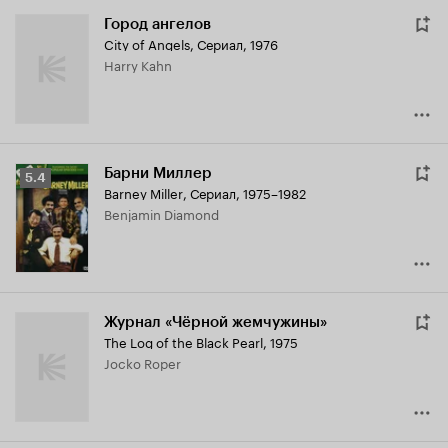
Город ангелов
City of Angels
,
Сериал, 1976
Harry Kahn
Барни Миллер
Рейтинг
5.4
Barney Miller
,
Сериал, 1975–1982
Кинопоиска
Benjamin Diamond
5.4
Журнал «Чёрной жемчужины»
The Log of the Black Pearl
,
1975
Jocko Roper