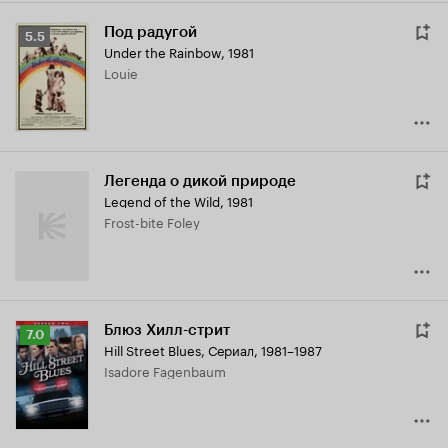
Под радугой
Рейтинг
5.5
Under the Rainbow
,
1981
Кинопоиска
Louie
5.5
Легенда о дикой природе
Legend of the Wild
,
1981
Frost-bite Foley
Блюз Хилл-стрит
Рейтинг
7.0
Hill Street Blues
,
Сериал, 1981–1987
Кинопоиска
Isadore Fagenbaum
7.0