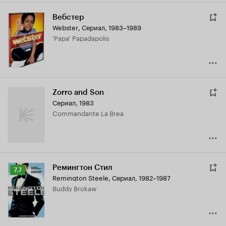
Вебстер
Webster
,
Сериал, 1983–1989
'Papa' Papadapolis
Zorro and Son
Сериал, 1983
Commandante La Brea
Ремингтон Стил
Рейтинг
7.7
Remington Steele
,
Сериал, 1982–1987
Кинопоиска
Buddy Brokaw
7.7