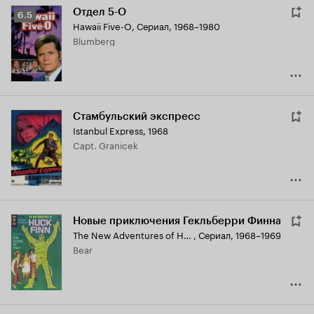
Отдел 5-O
Рейтинг
6.5
Hawaii Five-O
,
Сериал, 1968–1980
Кинопоиска
Blumberg
6.5
Стамбульский экспресс
Istanbul Express
,
1968
Capt. Granicek
Новые приключения Гекльберри Финна
The New Adventures of Huckleberry Finn
,
Сериал, 1968–1969
Bear