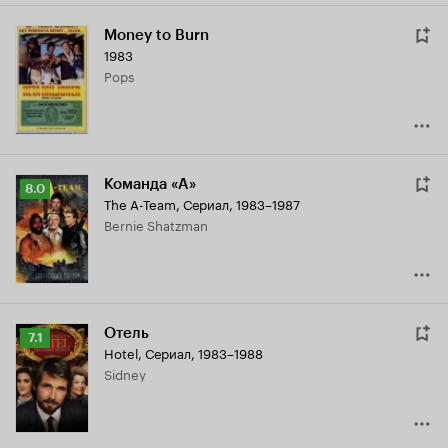
Money to Burn
1983
Pops
Команда «А»
Рейтинг
8.0
The A-Team
,
Сериал, 1983–1987
Кинопоиска
Bernie Shatzman
8.0
Отель
Рейтинг
7.1
Hotel
,
Сериал, 1983–1988
Кинопоиска
Sidney
7.1