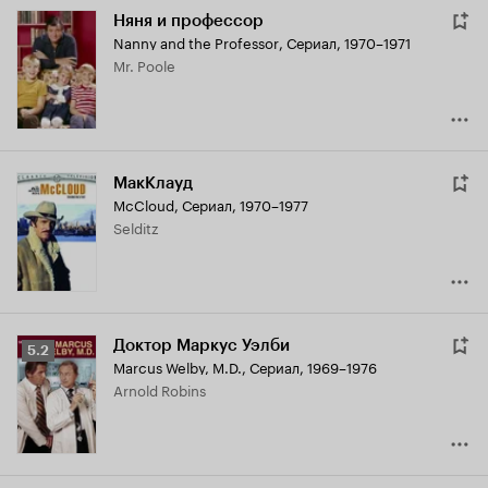
Няня и профессор
Nanny and the Professor
,
Сериал, 1970–1971
Mr. Poole
МакКлауд
McCloud
,
Сериал, 1970–1977
Selditz
Доктор Маркус Уэлби
Рейтинг
5.2
Marcus Welby, M.D.
,
Сериал, 1969–1976
Кинопоиска
Arnold Robins
5.2