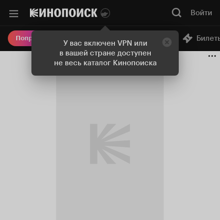
Войти
Онлайн-кинотеатр
Билет
Попробовать Плюс
У вас включен VPN или
в вашей стране доступен
не весь каталог Кинопоиска