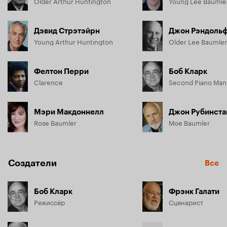
Older Arthur Huntington
Young Lee Baumle
Дэвид Стрэтэйрн
Джон Рэндоль
Young Arthur Huntington
Older Lee Baumler
Фелтон Перри
Боб Кларк
Clarence
Second Piano Man
Мэри Макдоннелл
Джон Рубинста
Rose Baumler
Moe Baumler
Создатели
Все
Боб Кларк
Фрэнк Галати
Режиссёр
Сценарист