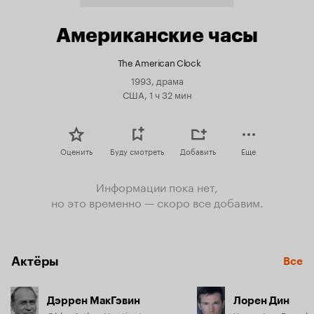
Американские часы
The American Clock
1993, драма
США, 1 ч 32 мин
Оценить
Буду смотреть
Добавить
Еще
Информации пока нет,
но это временно — скоро все добавим.
Актёры
Все
Дэррен МакГэвин
Лорен Дин