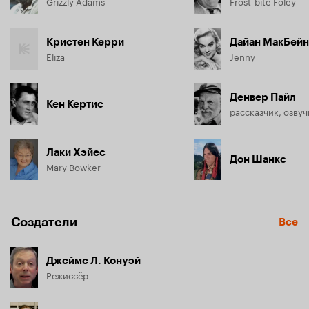
Grizzly Adams
Frost-bite Foley
Кристен Керри
Дайан МакБейн
Eliza
Jenny
Денвер Пайл
Кен Кертис
рассказчик, озвуч
Лаки Хэйес
Дон Шанкс
Mary Bowker
Создатели
Все
Джеймс Л. Конуэй
Режиссёр