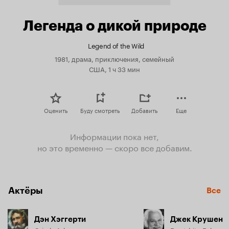
Легенда о дикой природе
Legend of the Wild
1981, драма, приключения, семейный
США, 1 ч 33 мин
Оценить
Буду смотреть
Добавить
Еще
Информации пока нет,
но это временно — скоро все добавим.
Актёры
Все
Дэн Хэггерти
Джек Крушен