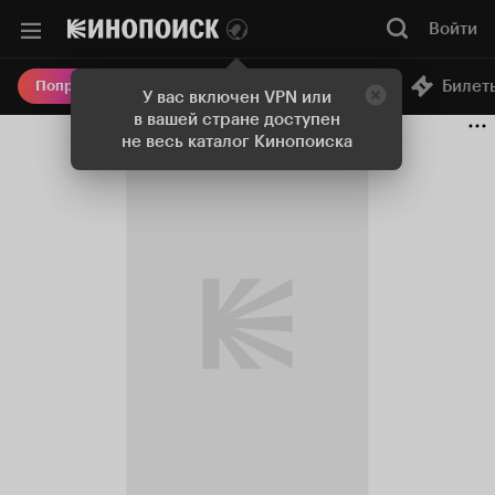
Войти
Онлайн-кинотеатр
Билет
Попробовать Плюс
У вас включен VPN или
в вашей стране доступен
не весь каталог Кинопоиска