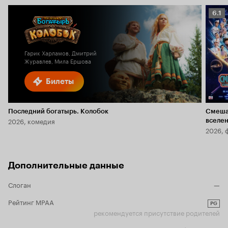
Рейт
6.1
Кино
6.1
Гарик Харламов, Дмитрий
Журавлев, Мила Ершова
Билеты
Последний богатырь. Колобок
Смеша
2026, комедия
вселе
2026, 
Дополнительные данные
Слоган
—
Рейтинг MPAA
PG
рекомендуется присутствие родителей