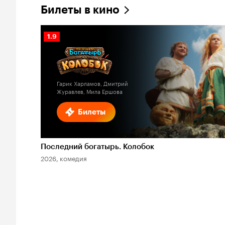
Билеты в кино
Рейтинг
1.9
Кинопоиска
1.9
Гарик Харламов, Дмитрий
Журавлев, Мила Ершова
Билеты
Последний богатырь. Колобок
2026, комедия