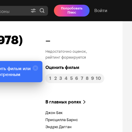
Попробовать
Войти
Плюс
978)
–
Недостаточно оценок,
рейтинг формируется
Оценить фильм
ить фильм или
отренным
1
2
3
4
5
6
7
8
9
10
В главных ролях
Джон Бек
Присцилла Барнс
Эндрю Дагган