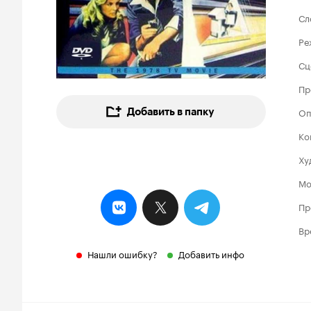
Сл
Ре
Сц
Пр
Оп
Добавить в папку
Ко
Ху
Мо
Пр
Вр
Нашли ошибку?
Добавить инфо