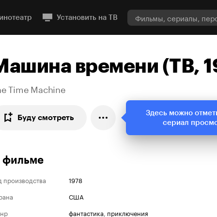
инотеатр
Установить на ТВ
Машина времени (ТВ, 1
he Time Machine
Здесь можно отмет
Буду смотреть
сериал просм
 фильме
д производства
1978
рана
США
нр
фантастика
,
приключения