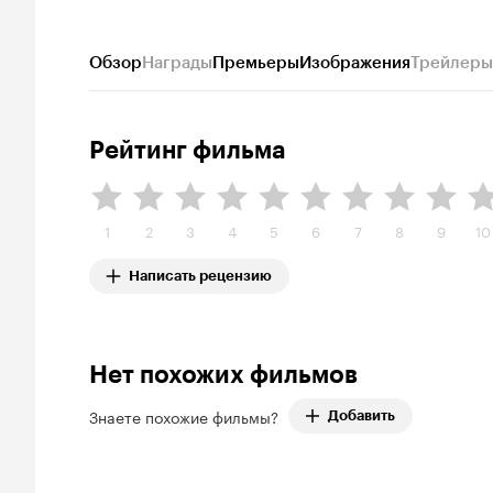
Обзор
Награды
Премьеры
Изображения
Трейлеры
Рейтинг фильма
1
2
3
4
5
6
7
8
9
10
Написать рецензию
Нет похожих фильмов
Знаете похожие фильмы?
Добавить