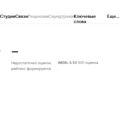
Студии
Связи
Рецензии
Саундтреки
Ключевые
Еще...
слова
–
501 оценка
Недостаточно оценок,
IMDb
:
5.10
рейтинг формируется