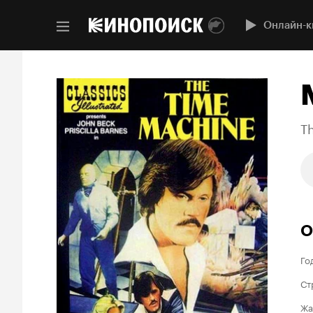
Онлайн-к
T
О
Го
Ст
Жа