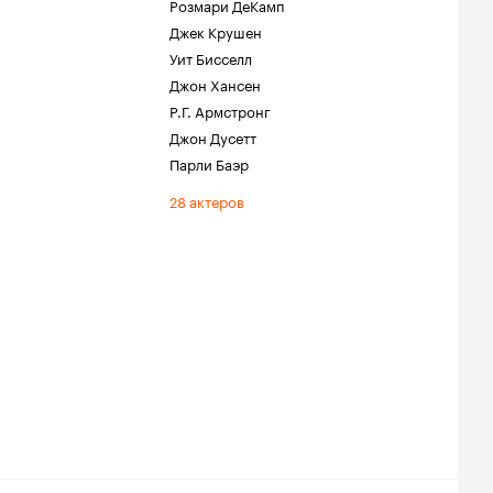
Розмари ДеКамп
Джек Крушен
Уит Бисселл
Джон Хансен
Р.Г. Армстронг
Джон Дусетт
Парли Баэр
28 актеров