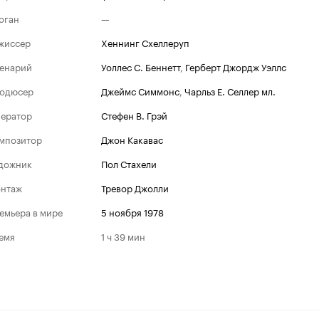
оган
—
жиссер
Хеннинг Схеллеруп
енарий
Уоллес С. Беннетт
,
Герберт Джордж Уэллс
одюсер
Джеймс Симмонс
,
Чарльз Е. Селлер мл.
ератор
Стефен В. Грэй
мпозитор
Джон Какавас
дожник
Пол Стахели
нтаж
Тревор Джолли
емьера в мире
5 ноября 1978
емя
1 ч 39 мин