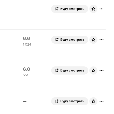
—
Буду смотреть
Рейтинг
1
6.6
Буду смотреть
1 024
Кинопоиска
024
6.6
оценки
Рейтинг
551
6.0
Буду смотреть
551
Кинопоиска
оценка
6.0
—
Буду смотреть