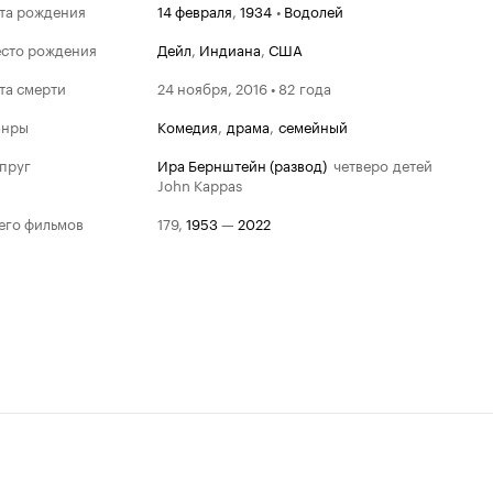
та рождения
14 февраля
,
1934
•
Водолей
сто рождения
Дейл
,
Индиана
,
США
та смерти
24 ноября, 2016 • 82 года
анры
комедия
,
драма
,
семейный
пруг
Ира Бернштейн (развод)
четверо детей
John Kappas
его фильмов
179
,
1953
—
2022