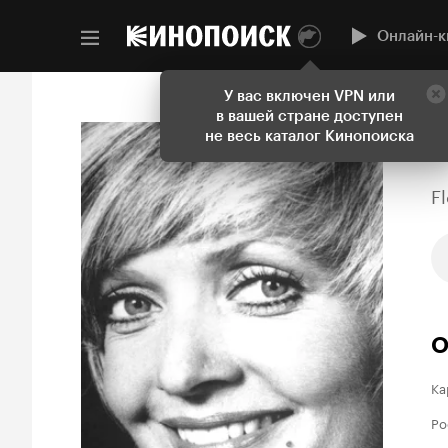
Онлайн-к
У вас включен VPN или
в вашей стране доступен
не весь каталог Кинопоиска
F
О
Ка
Ро