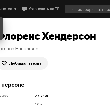
инотеатр
Установить на ТВ
Флоренс Хендерсон
lorence Henderson
Любимая звезда
 персоне
рьера
Актриса
ст
1.6 м