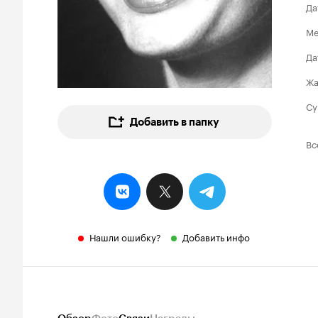
Да
Ме
Да
Ж
Су
Добавить в папку
Вс
Нашли ошибку?
Добавить инфо