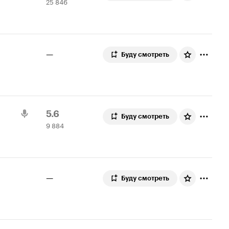
25 846
Кинопоиска
846
7.5
оценок
—
Буду смотреть
Рейтинг
9
5.6
Буду смотреть
9 884
Кинопоиска
884
5.6
оценки
—
Буду смотреть