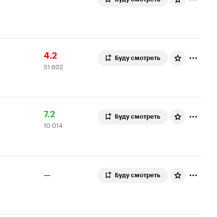
Рейтинг
51
4.2
Буду смотреть
51 602
Кинопоиска
602
4.2
оценки
Рейтинг
10
7.2
Буду смотреть
10 014
Кинопоиска
014
7.2
оценок
—
Буду смотреть