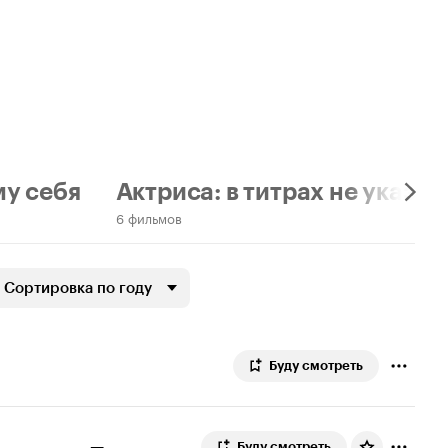
му себя
Актриса: в титрах не указан
6 фильмов
Сортировка по году
Буду смотреть
—
Буду смотреть