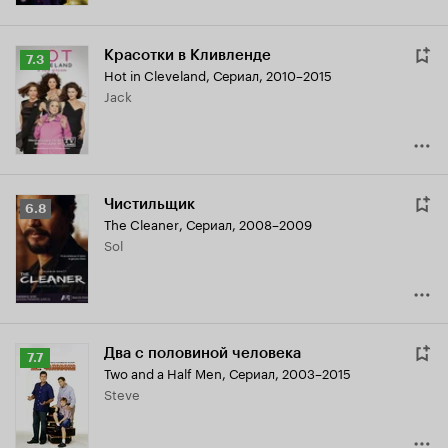
Красотки в Кливленде
Рейтинг
7.3
Hot in Cleveland
,
Сериал, 2010–2015
Кинопоиска
Jack
7.3
Чистильщик
Рейтинг
6.8
The Cleaner
,
Сериал, 2008–2009
Кинопоиска
Sol
6.8
Два с половиной человека
Рейтинг
7.7
Two and a Half Men
,
Сериал, 2003–2015
Кинопоиска
Steve
7.7