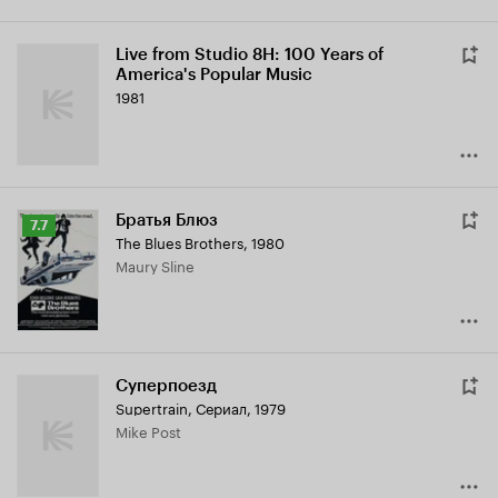
Live from Studio 8H: 100 Years of
America's Popular Music
1981
Братья Блюз
Рейтинг
7.7
The Blues Brothers
,
1980
Кинопоиска
Maury Sline
7.7
Суперпоезд
Supertrain
,
Сериал, 1979
Mike Post