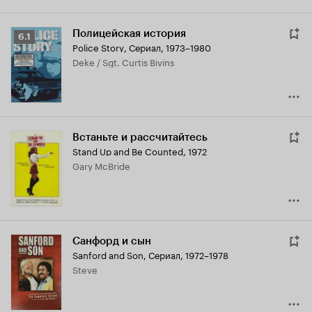
Полицейская история
Рейтинг
6.1
Police Story
,
Сериал, 1973–1980
Кинопоиска
Deke / Sgt. Curtis Bivins
6.1
Встаньте и рассчитайтесь
Stand Up and Be Counted
,
1972
Gary McBride
Санфорд и сын
Sanford and Son
,
Сериал, 1972–1978
Steve