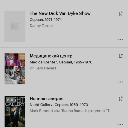
The New Dick Van Dyke Show
Сериал, 1971–1974
Danny Turner
Медицинский центр
Рейтинг
5.6
Medical Center
,
Сериал, 1969–1976
Кинопоиска
Dr. Sam Havers
5.6
Ночная галерея
Рейтинг
6.5
Night Gallery
,
Сериал, 1969–1973
Кинопоиска
Mark Bennett aka 'Radha Ramadi' (segment "The Dear Departed")
6.5