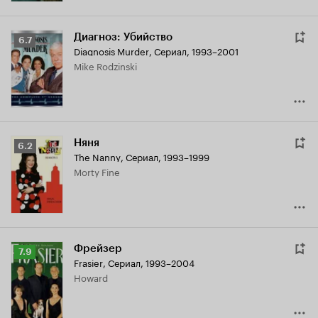
Диагноз: Убийство
Рейтинг
6.7
Diagnosis Murder
,
Сериал, 1993–2001
Кинопоиска
Mike Rodzinski
6.7
Няня
Рейтинг
6.2
The Nanny
,
Сериал, 1993–1999
Кинопоиска
Morty Fine
6.2
Фрейзер
Рейтинг
7.9
Frasier
,
Сериал, 1993–2004
Кинопоиска
Howard
7.9