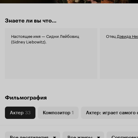
Знаете ли вы что...
Настоящее имя — Сидни Лейбовиц
Отец
Дэвида Не
(Sidney Liebowitz).
Фильмография
Актер
33
Композитор
1
Актер: играет самого 
Все десятилетия
Все жанры
Сортировка