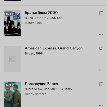
Братья Блюз 2000
Рейтинг
6.4
Blues Brothers 2000
,
1998
Кинопоиска
Maury Sline
6.4
American Express: Grand Canyon
Видео, 1998
Правосудие Берка
Рейтинг
5.9
Burke's Law
,
Сериал, 1994–1995
Кинопоиска
Danny Barnard
5.9