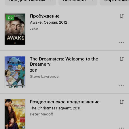
Пробуждение
Рейтинг
7.5
Awake
,
Сериал, 2012
Кинопоиска
Jake
7.5
The Dreamsters: Welcome to the
Dreamery
2011
Steve Lawrence
Рождественское представление
The Christmas Pageant
,
2011
Peter Medoff