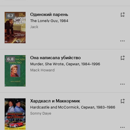
Одинокий парень
Рейтинг
6.7
The Lonely Guy
,
1984
Кинопоиска
Jack
6.7
Она написала убийство
Рейтинг
6.8
Murder, She Wrote
,
Сериал, 1984–1996
Кинопоиска
Mack Howard
6.8
Хардкасл и Маккормик
Hardcastle and McCormick
,
Сериал, 1983–1986
Sonny Daye