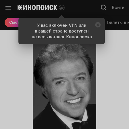
Войти
Онлайн-кинотеатр
Билеты в 
Смотреть кино
У вас включен VPN или
в вашей стране доступен
не весь каталог Кинопоиска