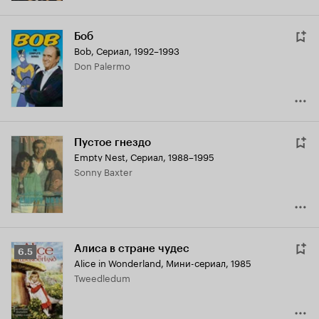
Боб
Bob
,
Сериал, 1992–1993
Don Palermo
Пустое гнездо
Empty Nest
,
Сериал, 1988–1995
Sonny Baxter
Алиса в стране чудес
Рейтинг
6.5
Alice in Wonderland
,
Мини-сериал, 1985
Кинопоиска
Tweedledum
6.5