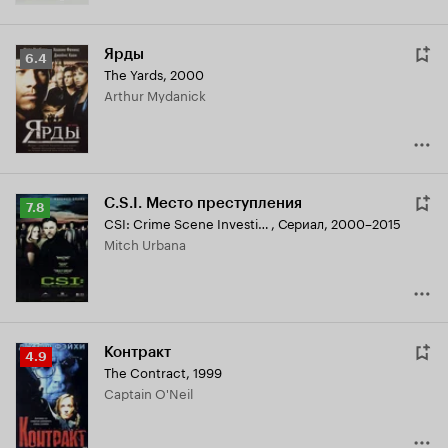
Ярды
Рейтинг
6.4
The Yards
,
2000
Кинопоиска
Arthur Mydanick
6.4
C.S.I. Место преступления
Рейтинг
7.8
CSI: Crime Scene Investigation
,
Сериал, 2000–2015
Кинопоиска
Mitch Urbana
7.8
Контракт
Рейтинг
4.9
The Contract
,
1999
Кинопоиска
Captain O'Neil
4.9