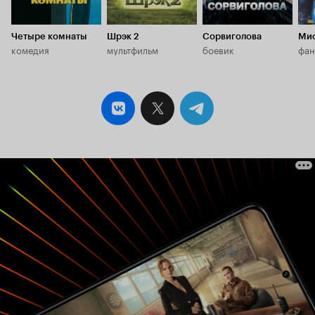
Четыре комнаты
Шрэк 2
Сорвиголова
Мис
комедия
мультфильм
боевик
фан