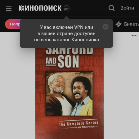
Войти
Онлайн-кинотеатр
Билет
Попробовать Плюс
У вас включен VPN или
в вашей стране доступен
не весь каталог Кинопоиска