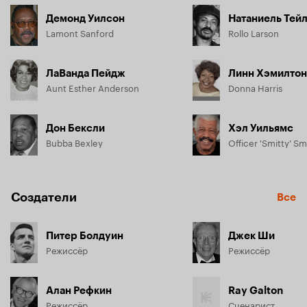
Демонд Уилсон
Натаниель Тей
Lamont Sanford
Rollo Larson
ЛаВанда Пейдж
Линн Хэмилтон
Aunt Esther Anderson
Donna Harris
Дон Бексли
Хэл Уильямс
Bubba Bexley
Officer 'Smitty' Sm
Создатели
Все
Питер Болдуин
Джек Ши
Режиссёр
Режиссёр
Алан Рефкин
Ray Galton
Режиссёр
Сценарист