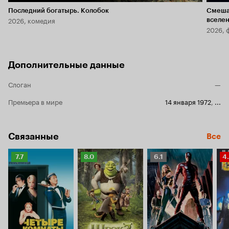
Последний богатырь. Колобок
Смеша
2026, комедия
вселе
2026, 
Дополнительные данные
Слоган
—
Премьера в мире
14 января 1972
,
...
Связанные
Все
Рейтинг
Рейтинг
Рейтинг
Р
7.7
8.0
6.1
4
Кинопоиска
Кинопоиска
Кинопоиска
К
7.7
8.0
6.1
4