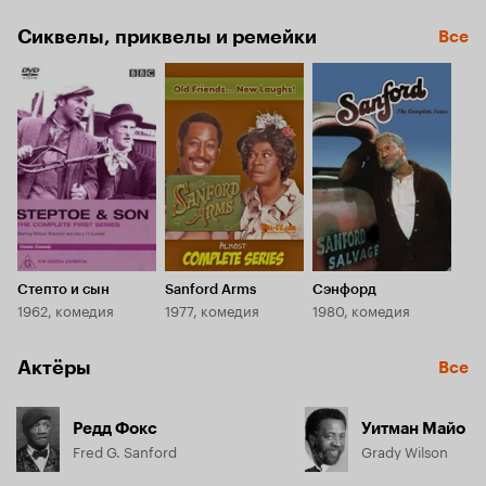
Сиквелы, приквелы и ремейки
Все
Степто и сын
Sanford Arms
Сэнфорд
1962, комедия
1977, комедия
1980, комедия
Актёры
Все
Редд Фокс
Уитман Майо
Fred G. Sanford
Grady Wilson