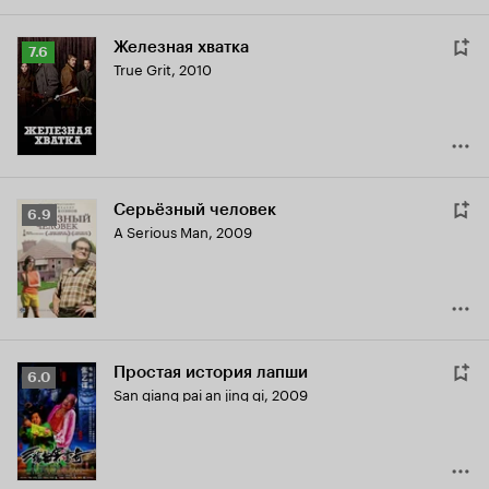
Железная хватка
Рейтинг
7.6
True Grit
,
2010
Кинопоиска
7.6
Серьёзный человек
Рейтинг
6.9
A Serious Man
,
2009
Кинопоиска
6.9
Простая история лапши
Рейтинг
6.0
San qiang pai an jing qi
,
2009
Кинопоиска
6.0