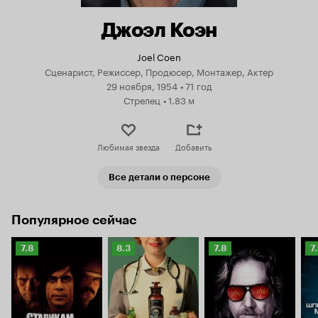
Джоэл Коэн
Joel Coen
Сценарист, Режиссер, Продюсер, Монтажер, Актер
29 ноября, 1954
•
71 год
Стрелец
•
1.83 м
Любимая звезда
Добавить
Все детали о персоне
Популярное сейчас
Рейтинг
Рейтинг
Рейтинг
Р
7.8
8.3
7.8
7
Кинопоиска
Кинопоиска
Кинопоиска
К
7.8
8.3
7.8
7.