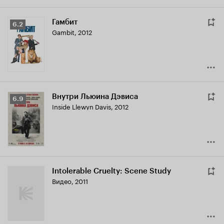
Гамбит
Рейтинг
6.2
Gambit
,
2012
Кинопоиска
6.2
Внутри Льюина Дэвиса
Рейтинг
6.9
Inside Llewyn Davis
,
2012
Кинопоиска
6.9
Intolerable Cruelty: Scene Study
Видео, 2011