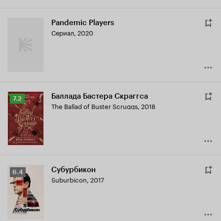
Pandemic Players
Сериал, 2020
Баллада Бастера Скраггса
Рейтинг
7.2
The Ballad of Buster Scruggs
,
2018
Кинопоиска
7.2
Субурбикон
Рейтинг
6.4
Suburbicon
,
2017
Кинопоиска
6.4