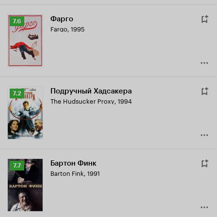
Фарго
Рейтинг
7.6
Fargo
,
1995
Кинопоиска
7.6
Подручный Хадсакера
Рейтинг
7.2
The Hudsucker Proxy
,
1994
Кинопоиска
7.2
Бартон Финк
Рейтинг
7.7
Barton Fink
,
1991
Кинопоиска
7.7