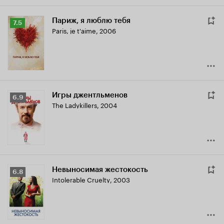
Париж, я люблю тебя
Рейтинг
7.5
Paris, je t'aime
,
2006
Кинопоиска
7.5
Игры джентльменов
Рейтинг
6.9
The Ladykillers
,
2004
Кинопоиска
6.9
Невыносимая жестокость
Рейтинг
6.8
Intolerable Cruelty
,
2003
Кинопоиска
6.8