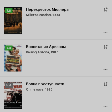
Перекресток Миллера
Рейтинг
7.6
Miller's Crossing
,
1990
Кинопоиска
7.6
Воспитание Аризоны
Рейтинг
7.0
Raising Arizona
,
1987
Кинопоиска
7.0
Волна преступности
Рейтинг
5.4
Crimewave
,
1985
Кинопоиска
5.4