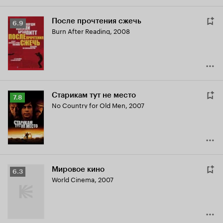
После прочтения сжечь
Рейтинг
6.9
Burn After Reading
,
2008
Кинопоиска
6.9
Старикам тут не место
Рейтинг
7.8
No Country for Old Men
,
2007
Кинопоиска
7.8
Мировое кино
Рейтинг
6.3
World Cinema
,
2007
Кинопоиска
6.3