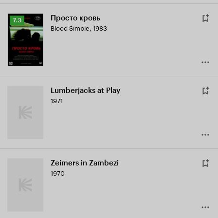
Просто кровь
Рейтинг
7.3
Blood Simple
,
1983
Кинопоиска
7.3
Lumberjacks at Play
1971
Zeimers in Zambezi
1970