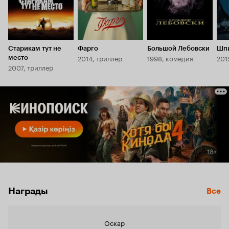
Старикам тут не
Фарго
Большой Лебовски
Шпи
2014, триллер
1998, комедия
201
место
2007, триллер
Награды
Все
Оскар