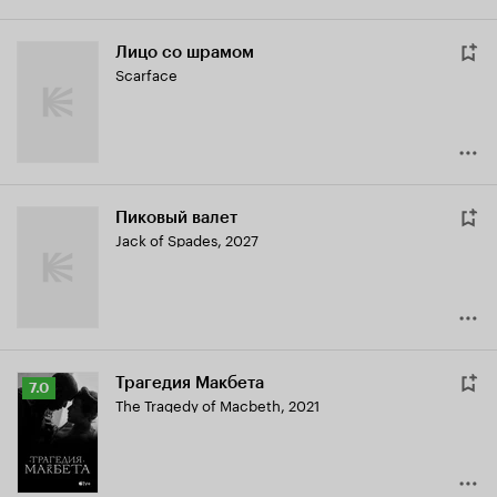
Лицо со шрамом
Scarface
Пиковый валет
Jack of Spades
,
2027
Трагедия Макбета
Рейтинг
7.0
The Tragedy of Macbeth
,
2021
Кинопоиска
7.0