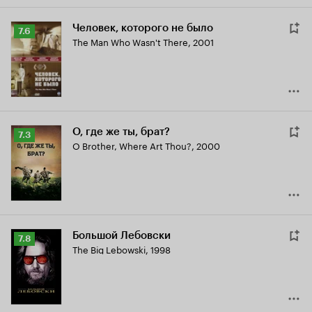
Человек, которого не было
Рейтинг
7.6
The Man Who Wasn't There
,
2001
Кинопоиска
7.6
О, где же ты, брат?
Рейтинг
7.3
O Brother, Where Art Thou?
,
2000
Кинопоиска
7.3
Большой Лебовски
Рейтинг
7.8
The Big Lebowski
,
1998
Кинопоиска
7.8