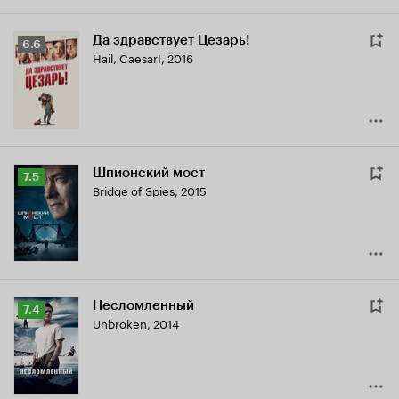
Да здравствует Цезарь!
Рейтинг
6.6
Hail, Caesar!
,
2016
Кинопоиска
6.6
Шпионский мост
Рейтинг
7.5
Bridge of Spies
,
2015
Кинопоиска
7.5
Несломленный
Рейтинг
7.4
Unbroken
,
2014
Кинопоиска
7.4