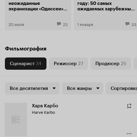
неожиданные
году: 50 самых
экранизации «Одиссеи»,
ожидаемых зарубежных
о которых вы не
фильмов
догадывались
20 июля
23
1 января
33
Фильмография
Сценарист
34
Режиссер
27
Продюсер
25
Все десятилетия
Все жанры
Сортировка
Харв Карбо
Harve Karbo