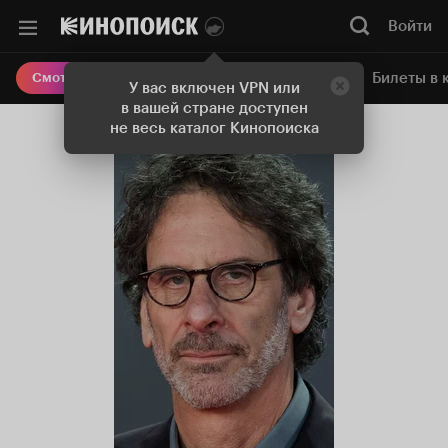
Войти
Онлайн-кинотеатр
Билеты в 
Смотреть кино
У вас включен VPN или
в вашей стране доступен
не весь каталог Кинопоиска