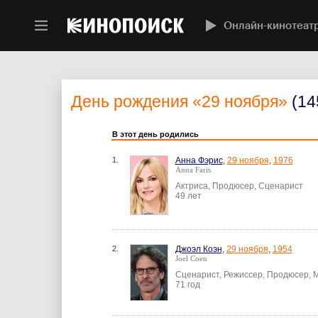
Онлайн-кинотеат
День рождения
«29 ноября»
(14
В этот день родились
1.
Анна Фэрис
,
29 ноября
,
1976
Anna Faris
Актриса, Продюсер, Сценарист
49 лет
2.
Джоэл Коэн
,
29 ноября
,
1954
Joel Coen
Сценарист, Режиссер, Продюсер, 
71 год