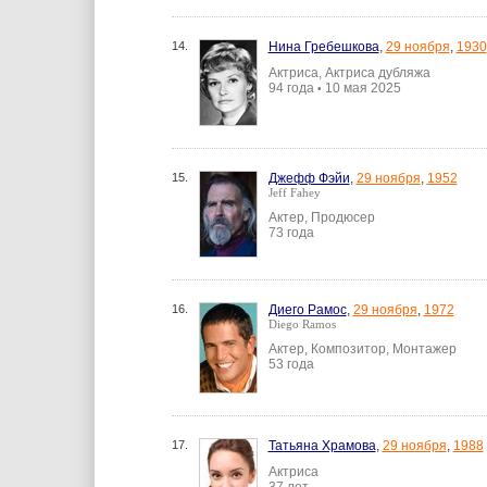
14.
Нина Гребешкова
,
29 ноября
,
1930
Актриса, Актриса дубляжа
94 года
10 мая 2025
•
15.
Джефф Фэйи
,
29 ноября
,
1952
Jeff Fahey
Актер, Продюсер
73 года
16.
Диего Рамос
,
29 ноября
,
1972
Diego Ramos
Актер, Композитор, Монтажер
53 года
17.
Татьяна Храмова
,
29 ноября
,
1988
Актриса