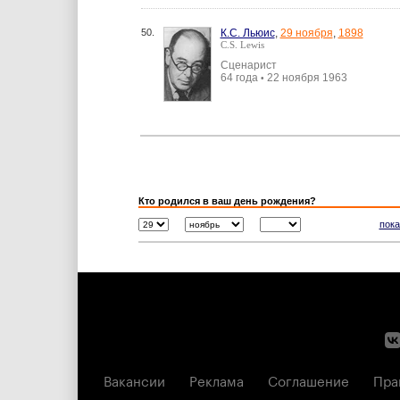
50.
К.С. Льюис
,
29 ноября
,
1898
C.S. Lewis
Сценарист
64 года
22 ноября 1963
•
Кто родился в ваш день рождения?
пока
Вакансии
Реклама
Соглашение
Пра