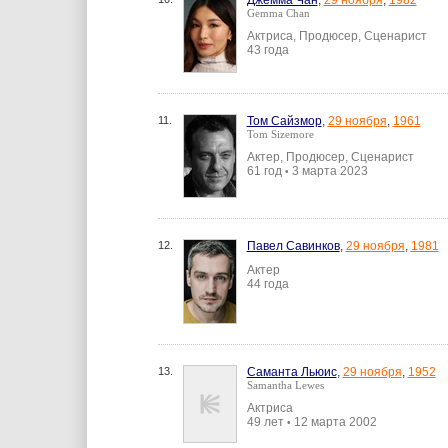
Джемма Чан
,
29 ноября
,
1982
Gemma Chan
Актриса, Продюсер, Сценарист
43 года
11.
Том Сайзмор
,
29 ноября
,
1961
Tom Sizemore
Актер, Продюсер, Сценарист
61 год
3 марта 2023
•
12.
Павел Савинков
,
29 ноября
,
1981
Актер
44 года
13.
Саманта Льюис
,
29 ноября
,
1952
Samantha Lewes
Актриса
49 лет
12 марта 2002
•