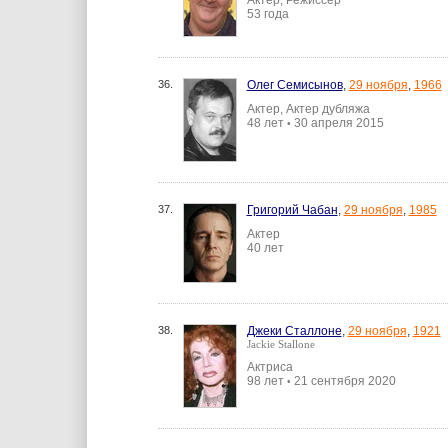
Актер, Режиссер
53 года
36.
Олег Семисынов
,
29 ноября
,
1966
Актер, Актер дубляжа
48 лет
30 апреля 2015
•
37.
Григорий Чабан
,
29 ноября
,
1985
Актер
40 лет
38.
Джеки Сталлоне
,
29 ноября
,
1921
Jackie Stallone
Актриса
98 лет
21 сентября 2020
•