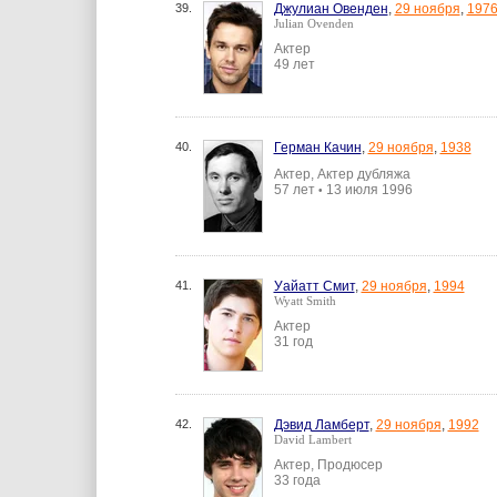
39.
Джулиан Овенден
,
29 ноября
,
197
Julian Ovenden
Актер
49 лет
40.
Герман Качин
,
29 ноября
,
1938
Актер, Актер дубляжа
57 лет
13 июля 1996
•
41.
Уайатт Смит
,
29 ноября
,
1994
Wyatt Smith
Актер
31 год
42.
Дэвид Ламберт
,
29 ноября
,
1992
David Lambert
Актер, Продюсер
33 года