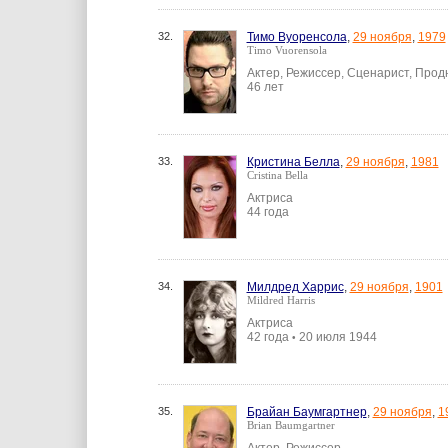
32.
Тимо Вуоренсола
,
29 ноября
,
1979
Timo Vuorensola
Актер, Режиссер, Сценарист, Про
46 лет
33.
Кристина Белла
,
29 ноября
,
1981
Cristina Bella
Актриса
44 года
34.
Милдред Харрис
,
29 ноября
,
1901
Mildred Harris
Актриса
42 года
20 июля 1944
•
35.
Брайан Баумгартнер
,
29 ноября
,
1
Brian Baumgartner