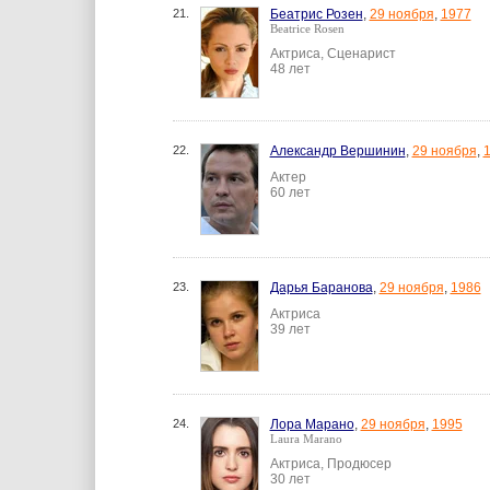
21.
Беатрис Розен
,
29 ноября
,
1977
Beatrice Rosen
Актриса, Сценарист
48 лет
22.
Александр Вершинин
,
29 ноября
,
Актер
60 лет
23.
Дарья Баранова
,
29 ноября
,
1986
Актриса
39 лет
24.
Лора Марано
,
29 ноября
,
1995
Laura Marano
Актриса, Продюсер
30 лет