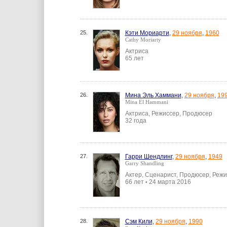
25.
Кэти Мориарти
,
29 ноября
,
1960
Cathy Moriarty
Актриса
65 лет
26.
Мина Эль Хаммани
,
29 ноября
,
19
Mina El Hammani
Актриса, Режиссер, Продюсер
32 года
27.
Гарри Шендлинг
,
29 ноября
,
1949
Garry Shandling
Актер, Сценарист, Продюсер, Реж
66 лет
24 марта 2016
•
28.
Сэм Кили
,
29 ноября
,
1990