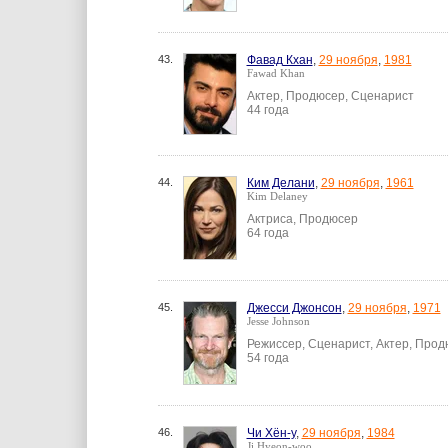
43.
Фавад Кхан
,
29 ноября
,
1981
Fawad Khan
Актер, Продюсер, Сценарист
44 года
44.
Ким Делани
,
29 ноября
,
1961
Kim Delaney
Актриса, Продюсер
64 года
45.
Джесси Джонсон
,
29 ноября
,
1971
Jesse Johnson
Режиссер, Сценарист, Актер, Прод
54 года
46.
Чи Хён-у
,
29 ноября
,
1984
Ji Hyeon-woo