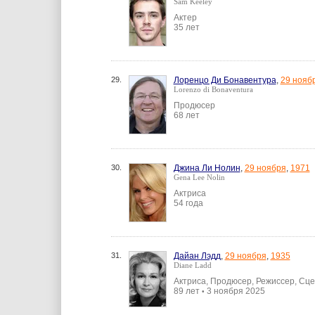
Sam Keeley
Актер
35 лет
29.
Лоренцо Ди Бонавентура
,
29 нояб
Lorenzo di Bonaventura
Продюсер
68 лет
30.
Джина Ли Нолин
,
29 ноября
,
1971
Gena Lee Nolin
Актриса
54 года
31.
Дайан Лэдд
,
29 ноября
,
1935
Diane Ladd
Актриса, Продюсер, Режиссер, Сц
89 лет
3 ноября 2025
•