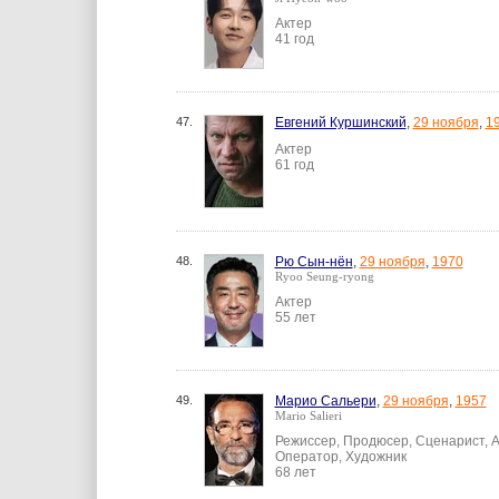
Актер
41 год
47.
Евгений Куршинский
,
29 ноября
,
1
Актер
61 год
48.
Рю Сын-нён
,
29 ноября
,
1970
Ryoo Seung-ryong
Актер
55 лет
49.
Марио Сальери
,
29 ноября
,
1957
Mario Salieri
Режиссер, Продюсер, Сценарист, А
Оператор, Художник
68 лет