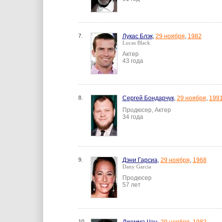
7.
Лукас Блэк
,
29 ноября
,
1982
Lucas Black
Актер
43 года
8.
Сергей Бондарчук
,
29 ноября
,
199
Продюсер, Актер
34 года
9.
Дэни Гарсиа
,
29 ноября
,
1968
Dany Garcia
Продюсер
57 лет
10.