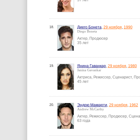
37 лет
18.
Диего Бонета
,
29 ноября
,
1990
Diego Boneta
Актер, Продюсер
35 лет
19.
Янина Гаванкар
,
29 ноября
,
1980
Janina Gavankar
Актриса, Режиссер, Сценарист, П
45 лет
20.
Эндрю Маккарти
,
29 ноября
,
1962
Andrew McCarthy
Актер, Режиссер, Продюсер, Сцен
63 года