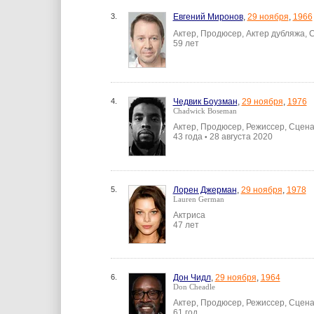
3.
Евгений Миронов
,
29 ноября
,
1966
Актер, Продюсер, Актер дубляжа, 
59 лет
4.
Чедвик Боузман
,
29 ноября
,
1976
Chadwick Boseman
Актер, Продюсер, Режиссер, Сцен
43 года
28 августа 2020
•
5.
Лорен Джерман
,
29 ноября
,
1978
Lauren German
Актриса
47 лет
6.
Дон Чидл
,
29 ноября
,
1964
Don Cheadle
Актер, Продюсер, Режиссер, Сцен
61 год