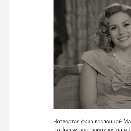
Четвертая фаза вселенной Ma
но фильм передвинулся на май