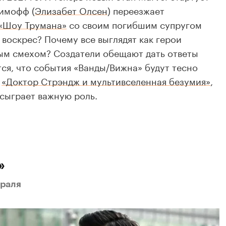
симофф (
Элизабет Олсен
) переезжает
«Шоу Трумана»
со своим погибшим супругом
н воскрес? Почему все выглядят как герои
вым смехом? Создатели обещают дать ответы
тся, что события «Ванды/Вижна» будут тесно
м
«Доктор Стрэндж и мультивселенная безумия»
,
 сыграет важную роль.
»
враля