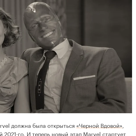
rvel должна была открыться
«Черной Вдовой»
,
 2021-го. И теперь новый этап Marvel стартует