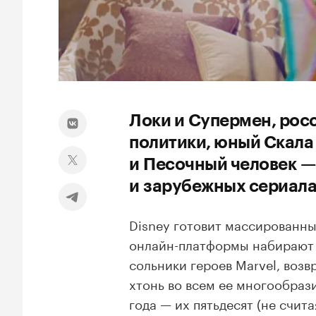
Локи и Супермен, рос
политики, юный Скала
и Песочный человек —
и зарубежных сериалах
Disney готовит массированный
онлайн-платформы набирают 
сольники героев Marvel, воз
хтонь во всем ее многообраз
года — их пятьдесят (не счита