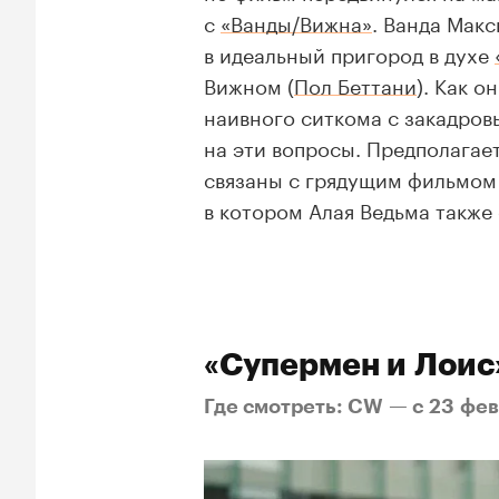
с
«Ванды/Вижна»
. Ванда Мак
в идеальный пригород в духе
Вижном (
Пол Беттани
). Как о
наивного ситкома с закадро
на эти вопросы. Предполагае
связаны с грядущим фильмо
в котором Алая Ведьма также
«Супермен и Лоис
Где смотреть: CW — с 23 фе