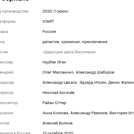
д производства
2020
(
1 сезон
)
атформа
START
рана
Россия
нр
детектив
,
криминал
,
приключения
оган
«Дедукция здесь бессильна»
жиссер
Нурбек Эген
енарий
Олег Маловичко
,
Александр Шабуров
одюсер
Александр Цекало
,
Эдуард Илоян
,
Денис Жалин
ератор
Николай Богачёв
мпозитор
Райан Оттер
дожник
Анна Козлова
,
Александр Ремизов
,
Виктория Иг
нтаж
Алексей Волнов
емьера в России
22 октября 2020