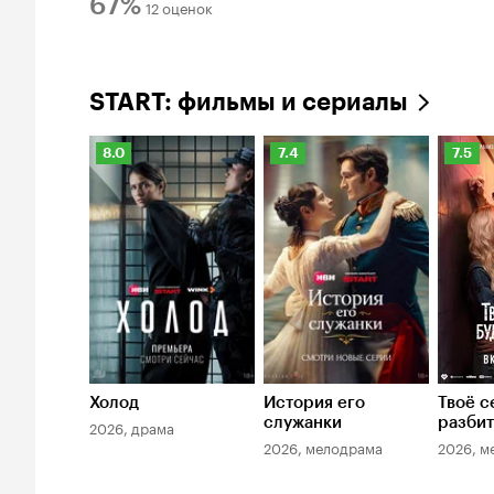
67%
12 оценок
оценок:
Рейтинг
8.
Количество
Кинопоиска
отрицательных
67%
START: фильмы и сериалы
оценок:
4.
Рейтинг
Рейтинг
Рейти
8.0
7.4
7.5
Кинопоиска
Кинопоиска
Киноп
8.0
7.4
7.5
Холод
История его
Твоё с
служанки
разби
2026, драма
2026, мелодрама
2026, м