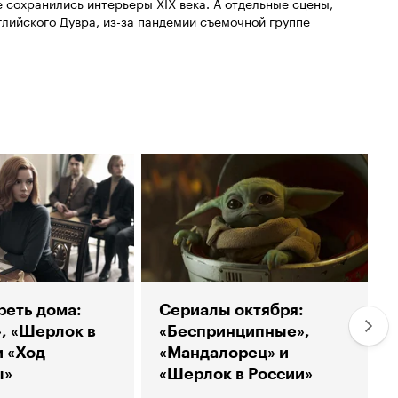
е сохранились интерьеры XIX века. А отдельные сцены,
лийского Дувра, из-за пандемии съемочной группе
реть дома:
Сериалы октября:
», «Шерлок в
«Беспринципные»,
и «Ход
«Мандалорец» и
ы»
«Шерлок в России»