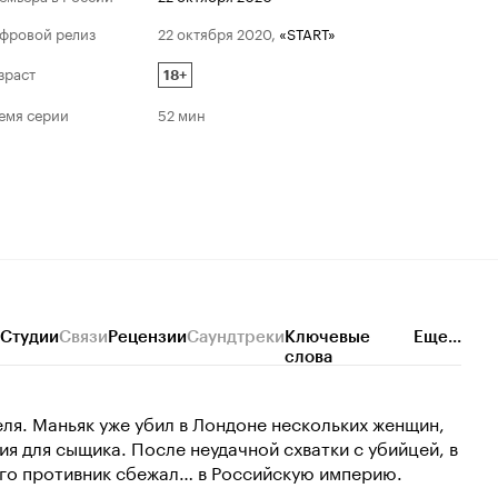
фровой релиз
22 октября 2020
,
«START»
зраст
18+
емя серии
52 мин
Студии
Связи
Рецензии
Саундтреки
Ключевые
Еще...
слова
я. Маньяк уже убил в Лондоне нескольких женщин,
ия для сыщика. После неудачной схватки с убийцей, в
его противник сбежал… в Российскую империю.