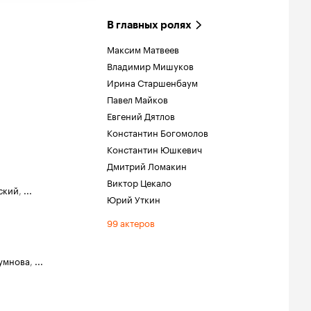
В главных ролях
Максим Матвеев
Владимир Мишуков
Ирина Старшенбаум
Павел Майков
Евгений Дятлов
Константин Богомолов
Константин Юшкевич
Дмитрий Ломакин
Виктор Цекало
ский
,
...
Юрий Уткин
99 актеров
умнова
,
...