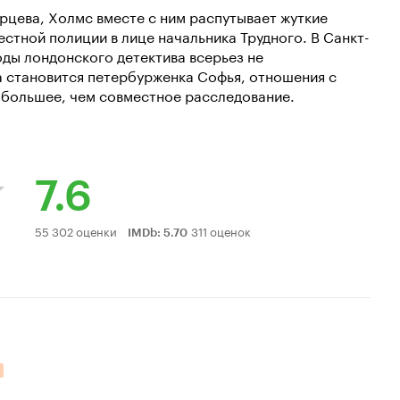
рцева, Холмс вместе с ним распутывает жуткие
стной полиции в лице начальника Трудного. В Санкт-
оды лондонского детектива всерьез не
 становится петербурженка Софья, отношения с
 большее, чем совместное расследование.
7.6
Рейтинг
55 302 оценки
311 оценок
IMDb
:
5.70
Кинопоиска
7.6