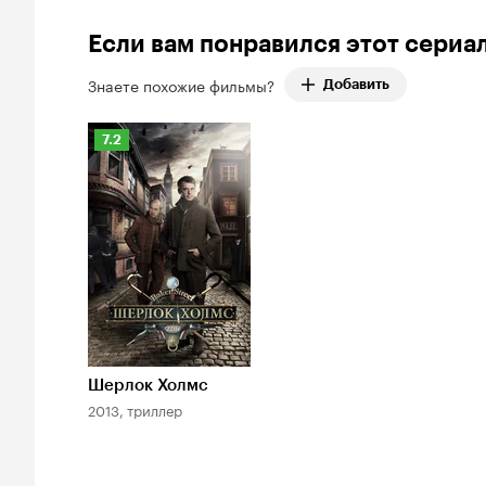
Если вам понравился этот сериа
Знаете похожие фильмы?
Добавить
Рейтинг
7.2
Кинопоиска
7.2
Шерлок Холмс
2013, триллер