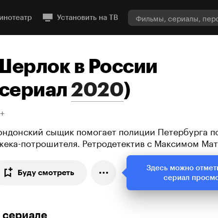
инотеатр
Установить на ТВ
Шерлок в России
сериал
2020
)
8+
ондонский сыщик помогает полиции Петербурга п
жека-потрошителя. Ретродетектив с Максимом Ма
Здесь можно отмет
Буду смотреть
сериал просм
 сериале