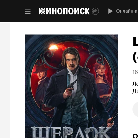
Онлайн-к
(
1
Л
Д
О