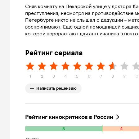
Сняв комнату на Пекарской улице у доктора Ка
преступления, несмотря на противодействие ме
Петербурге никто не слышал о дедукции – мет
воспринимают. Еще одной помощницей сыщика
которой перерастают для англичанина в нечто
Рейтинг сериала
1
2
3
4
5
6
7
8
9
10
Написать рецензию
Рейтинг кинокритиков в России
8
4
Количество
положительных