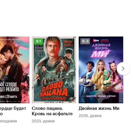
нг
Рейтинг
Рейтинг
Ре
8.1
6.3
7.
оиска
Кинопоиска
Кинопоиска
К
8.1
6.3
7.
ердце будет
Слово пацана.
Двойная жизнь Ми
Ли
то
Кровь на асфальте
2026, драма
202
елодрама
2023, драма