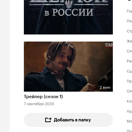
Го
Пл
Ст
Жа
Сл
Ре
Сц
Пр
2 мин
Оп
Длительность 2 мин
Трейлер (сезон 1)
Ко
7 сентября 2020
Ху
Добавить в папку
Мо
Пр