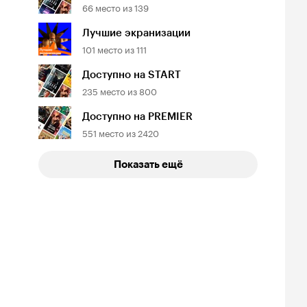
66
место из
139
Лучшие экранизации
101
место из
111
Доступно на START
235
место из
800
йтинг
Рейтинг
Рейтинг
5
8.2
7.6
инопоиска
Кинопоиска
Кинопоиска
Доступно на PREMIER
5
8.2
7.6
551
место из
2420
Показать ещё
хие
Инспектор
Жить жизнь
Гаврилов
4, криминал
2023, триллер
2023, комедия