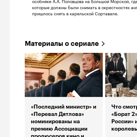
особняке А.А. Половцова на Большой Морской, гд
которые должны были снимать в окрестностях анг
пришлось снять в карельской Сортавале.
Материалы о сериале
«Последний министр» и
Что смот
«Перевал Дятлова»
«Борат 2
номинированы на
России» 
премию Ассоциации
королев
продюсеров кино и