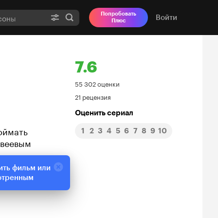
Попробовать
Войти
Плюс
7.6
Рейтинг
55 302 оценки
21 рецензия
Кинопоиска
Оценить сериал
7.6
оймать
1
2
3
4
5
6
7
8
9
10
твеевым
ить фильм или
отренным