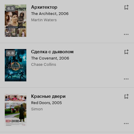
Архитектор
Рейтинг
6.5
The Architect
,
2006
Кинопоиска
Martin Waters
6.5
Сделка с дьяволом
Рейтинг
6.8
The Covenant
,
2006
Кинопоиска
Chase Collins
6.8
Красные двери
Red Doors
,
2005
Simon