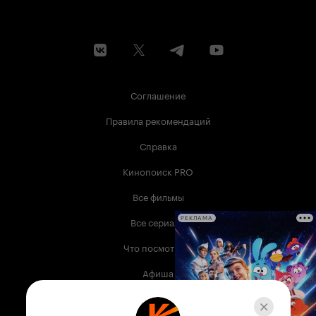
Соглашение
Правила рекомендаций
Справка
Кинопоиск PRO
Все фильмы
Все сериалы
РЕКЛАМА
Что посмотреть
Афиша
Музыка