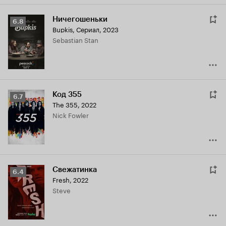
Ничегошеньки
Рейтинг
6.8
Bupkis
,
Сериал, 2023
Кинопоиска
Sebastian Stan
6.8
Код 355
Рейтинг
6.7
The 355
,
2022
Кинопоиска
Nick Fowler
6.7
Свежатинка
Рейтинг
6.4
Fresh
,
2022
Кинопоиска
Steve
6.4