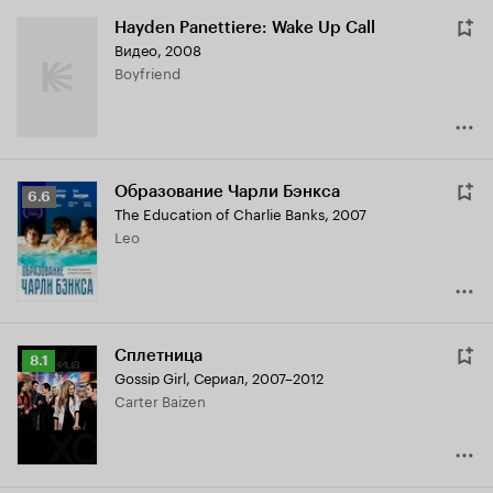
Hayden Panettiere: Wake Up Call
Видео, 2008
Boyfriend
Образование Чарли Бэнкса
Рейтинг
6.6
The Education of Charlie Banks
,
2007
Кинопоиска
Leo
6.6
Сплетница
Рейтинг
8.1
Gossip Girl
,
Сериал, 2007–2012
Кинопоиска
Carter Baizen
8.1