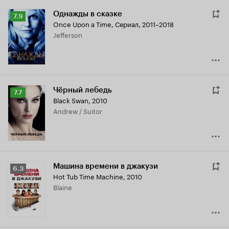
Однажды в сказке
Рейтинг
7.9
Once Upon a Time
,
Сериал, 2011–2018
Кинопоиска
Jefferson
7.9
Чёрный лебедь
Рейтинг
7.7
Black Swan
,
2010
Кинопоиска
Andrew / Suitor
7.7
Машина времени в джакузи
Рейтинг
6.3
Hot Tub Time Machine
,
2010
Кинопоиска
Blaine
6.3