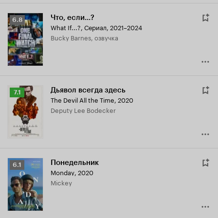
Что, если...?
Рейтинг
6.8
What If...?
,
Сериал, 2021–2024
Кинопоиска
Bucky Barnes, озвучка
6.8
Дьявол всегда здесь
Рейтинг
7.1
The Devil All the Time
,
2020
Кинопоиска
Deputy Lee Bodecker
7.1
Понедельник
Рейтинг
6.1
Monday
,
2020
Кинопоиска
Mickey
6.1