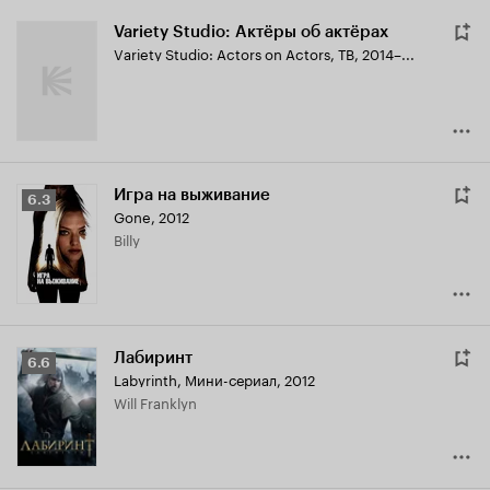
Variety Studio: Актёры об актёрах
Variety Studio: Actors on Actors
,
ТВ, 2014–...
Игра на выживание
Рейтинг
6.3
Gone
,
2012
Кинопоиска
Billy
6.3
Лабиринт
Рейтинг
6.6
Labyrinth
,
Мини-сериал, 2012
Кинопоиска
Will Franklyn
6.6