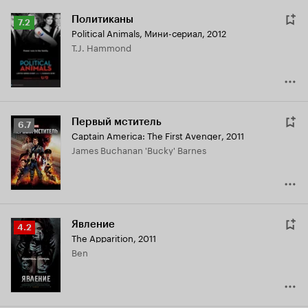
Политиканы
Рейтинг
7.2
Political Animals
,
Мини-сериал, 2012
Кинопоиска
T.J. Hammond
7.2
Первый мститель
Рейтинг
6.7
Captain America: The First Avenger
,
2011
Кинопоиска
James Buchanan 'Bucky' Barnes
6.7
Явление
Рейтинг
4.2
The Apparition
,
2011
Кинопоиска
Ben
4.2