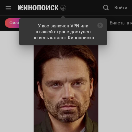
Войти
Онлайн-кинотеатр
Билеты в 
Смотреть кино
У вас включен VPN или
в вашей стране доступен
не весь каталог Кинопоиска