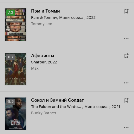
Пэм и Томми
Рейтинг
7.3
Pam & Tommy
,
Мини-сериал, 2022
Кинопоиска
Tommy Lee
7.3
Аферисты
Рейтинг
6.7
Sharper
,
2022
Кинопоиска
Max
6.7
Сокол и Зимний Солдат
Рейтинг
6.2
The Falcon and the Winter Soldier
,
Мини-сериал, 2021
Кинопоиска
Bucky Barnes
6.2