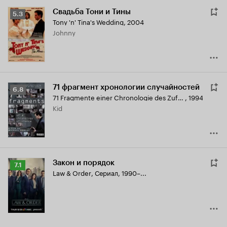
Свадьба Тони и Тины
Рейтинг
5.3
Tony 'n' Tina's Wedding
,
2004
Кинопоиска
Johnny
5.3
71 фрагмент хронологии случайностей
Рейтинг
6.8
71 Fragmente einer Chronologie des Zufalls
,
1994
Кинопоиска
Kid
6.8
Закон и порядок
Рейтинг
7.1
Law & Order
,
Сериал, 1990–...
Кинопоиска
7.1