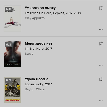
Умираю со смеху
Рейтинг
6.8
I'm Dying Up Here
,
Сериал, 2017–2018
Кинопоиска
Clay Appuzzo
6.8
Меня здесь нет
Рейтинг
6.3
I'm Not Here
,
2017
Кинопоиска
Steve
6.3
Удача Логана
Рейтинг
6.9
Logan Lucky
,
2017
Кинопоиска
Dayton White
6.9