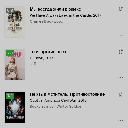
Мы всегда жили в замке
Рейтинг
5.8
We Have Always Lived in the Castle
,
2017
Кинопоиска
Charles Blackwood
5.8
Тоня против всех
Рейтинг
7.3
I, Tonya
,
2017
Кинопоиска
Jeff
7.3
Первый мститель: Противостояние
Рейтинг
7.4
Captain America: Civil War
,
2016
Кинопоиска
Bucky Barnes / Winter Soldier
7.4