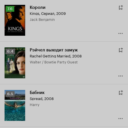
Короли
Рейтинг
7.6
Kings
,
Сериал, 2009
Кинопоиска
Jack Benjamin
7.6
Рэйчел выходит замуж
Рейтинг
6.4
Rachel Getting Married
,
2008
Кинопоиска
Walter / Bowtie Party Guest
6.4
Бабник
Рейтинг
6.5
Spread
,
2008
Кинопоиска
Harry
6.5