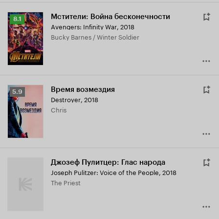
Мстители: Война бесконечности
Рейтинг
8.1
Avengers: Infinity War
,
2018
Кинопоиска
Bucky Barnes / Winter Soldier
8.1
Время возмездия
Рейтинг
5.9
Destroyer
,
2018
Кинопоиска
Chris
5.9
Джозеф Пулитцер: Глас народа
Joseph Pulitzer: Voice of the People
,
2018
The Priest