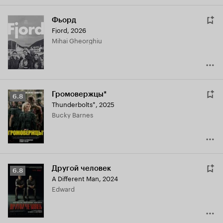
Фьорд
Fjord
,
2026
Mihai Gheorghiu
Громовержцы*
Рейтинг
6.8
Thunderbolts*
,
2025
Кинопоиска
Bucky Barnes
6.8
Другой человек
Рейтинг
6.8
A Different Man
,
2024
Кинопоиска
Edward
6.8