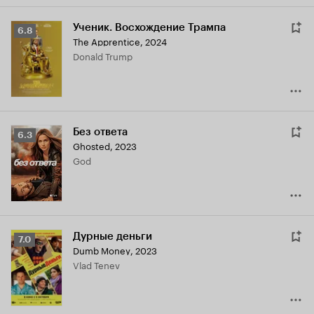
Ученик. Восхождение Трампа
Рейтинг
6.8
The Apprentice
,
2024
Кинопоиска
Donald Trump
6.8
Без ответа
Рейтинг
6.3
Ghosted
,
2023
Кинопоиска
God
6.3
Дурные деньги
Рейтинг
7.0
Dumb Money
,
2023
Кинопоиска
Vlad Tenev
7.0