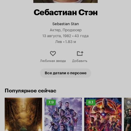
Себастиан Стэн
Sebastian Stan
Актер, Продюсер
13 августа, 1982
•
43 года
Лев
•
1.83 м
Любимая звезда
Добавить
Все детали о персоне
Популярное сейчас
Рейтинг
Рейтинг
Р
7.9
8.1
6
Кинопоиска
Кинопоиска
К
7.9
8.1
6.