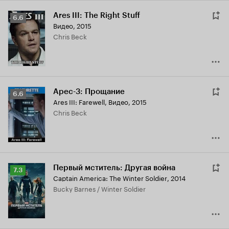
Ares III: The Right Stuff
Рейтинг
6.6
Видео, 2015
Кинопоиска
Chris Beck
6.6
Арес-3: Прощание
Рейтинг
6.6
Ares III: Farewell
,
Видео, 2015
Кинопоиска
Chris Beck
6.6
Первый мститель: Другая война
Рейтинг
7.3
Captain America: The Winter Soldier
,
2014
Кинопоиска
Bucky Barnes / Winter Soldier
7.3