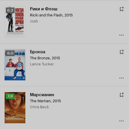
Рики и Флэш
Рейтинг
6.2
Ricki and the Flash
,
2015
Кинопоиска
Josh
6.2
Бронза
Рейтинг
6.0
The Bronze
,
2015
Кинопоиска
Lance Tucker
6.0
Марсианин
Рейтинг
7.8
The Martian
,
2015
Кинопоиска
Chris Beck
7.8