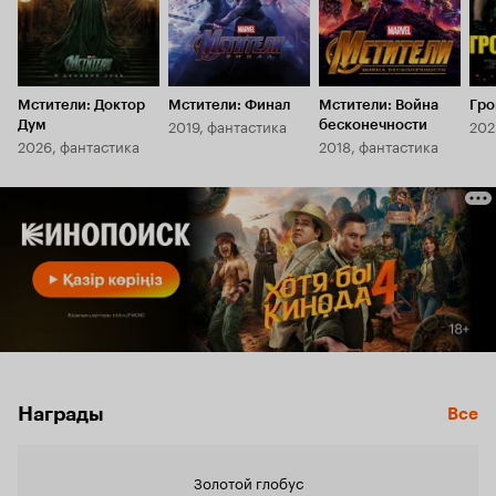
Мстители: Доктор
Мстители: Финал
Мстители: Война
Гр
2019, фантастика
202
Дум
бесконечности
2026, фантастика
2018, фантастика
Награды
Все
Золотой глобус