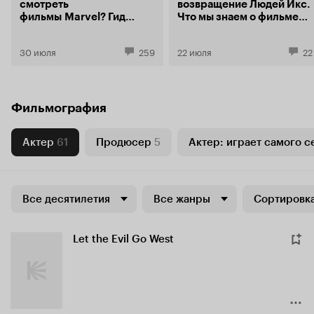
смотреть
возвращение Людей Икс.
фильмы Marvel? Гид
Что мы знаем о фильме
по главной
«Мстители: Доктор Дум»
супергеройской
30 июля
259
22 июля
22
франшизе
современности
Фильмография
Актер
61
Продюсер
5
Актер: играет самого с
Все десятилетия
Все жанры
Сортировка
Let the Evil Go West