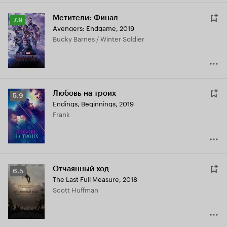
Мстители: Финал
Рейтинг
7.9
Avengers: Endgame
,
2019
Кинопоиска
Bucky Barnes / Winter Soldier
7.9
Любовь на троих
Рейтинг
5.9
Endings, Beginnings
,
2019
Кинопоиска
Frank
5.9
Отчаянный ход
Рейтинг
6.5
The Last Full Measure
,
2018
Кинопоиска
Scott Huffman
6.5