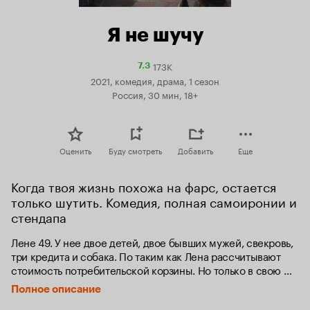
Я не шучу
173K
Рейтинг
7.3
Кинопоиска
2021, комедия, драма, 1 сезон
7.3
Россия, 30 мин, 18+
Оценить
Буду смотреть
Добавить
Еще
Когда твоя жизнь похожа на фарс, остается 
только шутить. Комедия, полная самоиронии и 
стендапа
Лене 49. У нее двое детей, двое бывших мужей, свекровь, 
три кредита и собака. По таким как Лена рассчитывают 
стоимость потребительской корзины. Но только в свою 
корзину она добавит бутылку вина и обязательно 
Полное описание
расскажет об этом вечером со сцены. Подруги говорят, 