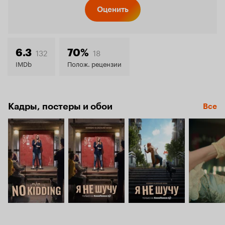
Кинопо
Оценить
7.3
132
18
6.3
70%
IMDb
Полож. рецензии
Кадры, постеры и обои
Все