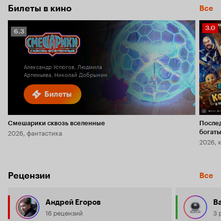
Билеты в кино
Все
Рейт
3.0
Рейтинг
6.3
Кино
Кинопоиска
3.0
6.3
Александр Устюгов, Людмила
Артемьева, Николай Добрынин
Билеты
Смешарики сквозь вселенные
После
2026, фантастика
богаты
2026, 
Рецензии
Все
Андрей Егоров
В
16 рецензий
3 