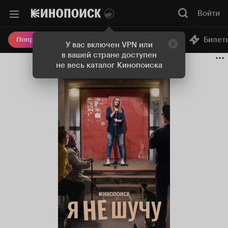
Войти
Онлайн-кинотеатр
Билет
Попробовать Плюс
У вас включен VPN или
в вашей стране доступен
не весь каталог Кинопоиска