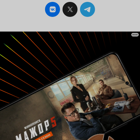
произнося написанные реплики, выглядит
издёрганной актрисой, не способной вжиться
даже в роль самой себя. Это было ужасно. 3
балла из 10 только ради того, чтобы
поддержать Елену. 'Открытый микрофон' -
хорошо. В проекте 'Стенд Ап' и всё что дальше
- хуже и хуже. 'Я не шучу' - пожалуй, дно, от
которого стоит оттолкнуться.