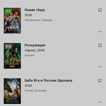
Новая тёща
Рейтинг
7.2
2026
Кинопоиска
Начальник тюрьмы
7.2
Резервация
Рейтинг
6.6
Сериал, 2026
Кинопоиска
Филин
6.6
Баба Яга и Лесная Царевна
2026
Кучер Тихомир