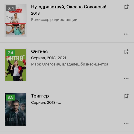
Ну, здравствуй, Оксана Соколова!
Рейтинг
6.4
2018
Кинопоиска
режиссер радиостанции
6.4
Фитнес
Рейтинг
7.4
Сериал, 2018–2021
Кинопоиска
Марк Олегович, владелец бизнес-центра
7.4
Триггер
Рейтинг
8.5
Сериал, 2018–...
Кинопоиска
8.5