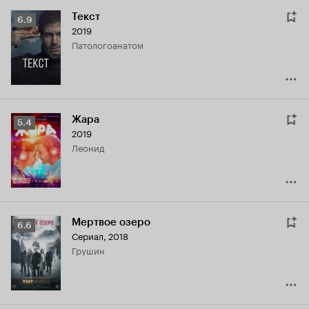
Текст
Рейтинг
6.9
2019
Кинопоиска
патологоанатом
6.9
Жара
Рейтинг
5.4
2019
Кинопоиска
Леонид
5.4
Мертвое озеро
Рейтинг
6.6
Сериал, 2018
Кинопоиска
Грушин
6.6