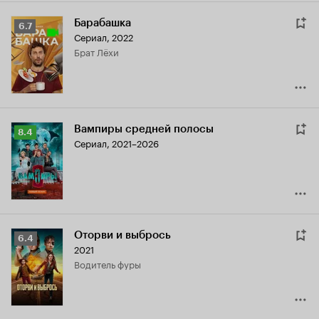
Барабашка
Рейтинг
6.7
Сериал, 2022
Кинопоиска
брат Лёхи
6.7
Вампиры средней полосы
Рейтинг
8.4
Сериал, 2021–2026
Кинопоиска
8.4
Оторви и выбрось
Рейтинг
6.4
2021
Кинопоиска
водитель фуры
6.4