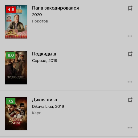
Папа закодировался
Рейтинг
4.8
2020
Кинопоиска
Рокотов
4.8
Подкидыш
Рейтинг
8.0
Сериал, 2019
Кинопоиска
8.0
Дикая лига
Рейтинг
7.2
Dikaya Liga
,
2019
Кинопоиска
Карп
7.2