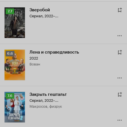
Зверобой
Рейтинг
7.7
Сериал, 2022–...
Кинопоиска
7.7
Лена и справедливость
Рейтинг
6.6
2022
Кинопоиска
Вован
6.6
Закрыть гештальт
Рейтинг
7.6
Сериал, 2022–...
Кинопоиска
Макросов, физрук
7.6