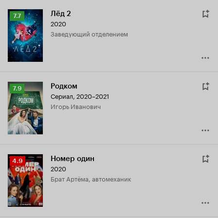
Лёд 2
Рейтинг
7.7
2020
Кинопоиска
заведующий отделением
7.7
Родком
Рейтинг
7.9
Сериал, 2020–2021
Кинопоиска
Игорь Иванович
7.9
Номер один
Рейтинг
4.9
2020
Кинопоиска
брат Артёма, автомеханик
4.9