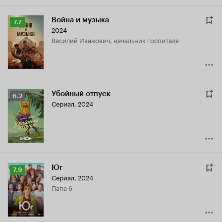
Война и музыка
Рейтинг
7.7
2024
Кинопоиска
Василий Иванович, начальник госпиталя
7.7
Убойный отпуск
Рейтинг
6.2
Сериал, 2024
Кинопоиска
6.2
Юг
Рейтинг
7.9
Сериал, 2024
Кинопоиска
Папа 6
7.9