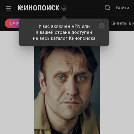
Войти
Онлайн-кинотеатр
Билеты в 
Смотреть кино
У вас включен VPN или
в вашей стране доступен
не весь каталог Кинопоиска