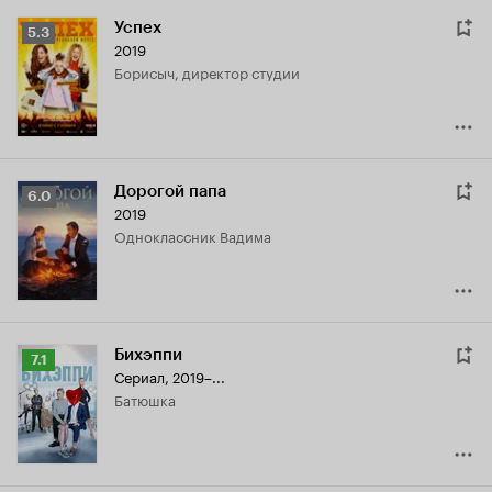
Успех
Рейтинг
5.3
2019
Кинопоиска
Борисыч, директор студии
5.3
Дорогой папа
Рейтинг
6.0
2019
Кинопоиска
одноклассник Вадима
6.0
Бихэппи
Рейтинг
7.1
Сериал, 2019–...
Кинопоиска
батюшка
7.1