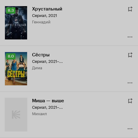
Хрустальный
Рейтинг
8.3
Сериал, 2021
Кинопоиска
Геннадий
8.3
Сёстры
Рейтинг
8.0
Сериал, 2021–...
Кинопоиска
Дима
8.0
Миша — выше
Сериал, 2021–...
Михаил