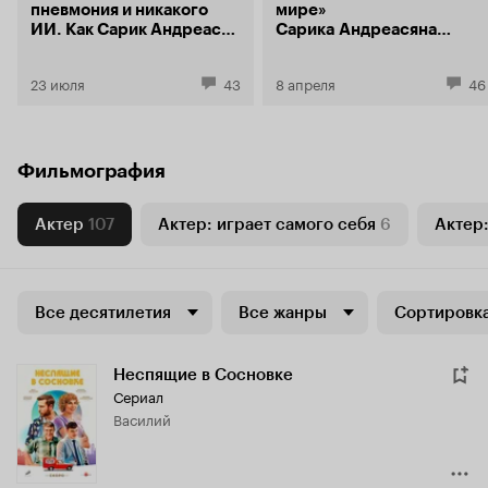
пневмония и никакого
мире»
ИИ. Как Сарик Андреасян
Сарика Андреасяна
снимает «Войну и мир»
сыграет Лиза Моряк
23 июля
43
8 апреля
46
Фильмография
Актер
107
Актер: играет самого себя
6
Актер:
Все десятилетия
Все жанры
Сортировка
Неспящие в Сосновке
Сериал
Василий