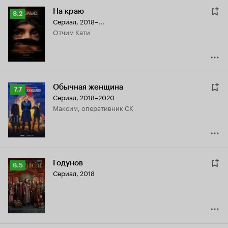
На краю
Рейтинг
8.2
Сериал, 2018–...
Кинопоиска
отчим Кати
8.2
Обычная женщина
Рейтинг
7.7
Сериал, 2018–2020
Кинопоиска
Максим, оперативник СК
7.7
Годунов
Рейтинг
8.5
Сериал, 2018
Кинопоиска
8.5