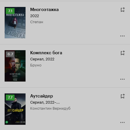
Многоэтажка
Рейтинг
7.1
2022
Кинопоиска
Степан
7.1
Комплекс бога
Рейтинг
6.7
Сериал, 2022
Кинопоиска
Бруно
6.7
Аутсайдер
Рейтинг
7.7
Сериал, 2022–...
Кинопоиска
Константин Вернидуб
7.7