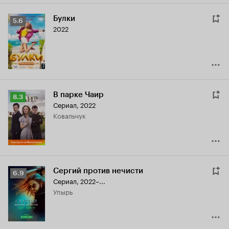
Булки
Рейтинг
5.6
2022
Кинопоиска
5.6
В парке Чаир
Рейтинг
8.3
Сериал, 2022
Кинопоиска
Ковальчук
8.3
Сергий против нечисти
Рейтинг
6.9
Сериал, 2022–...
Кинопоиска
Упырь
6.9