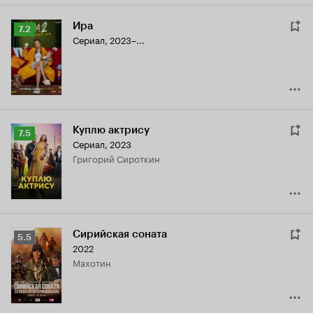
Ира
Рейтинг
7.2
Сериал, 2023–...
Кинопоиска
7.2
Куплю актрису
Рейтинг
7.5
Сериал, 2023
Кинопоиска
Григорий Сироткин
7.5
Сирийская соната
Рейтинг
5.5
2022
Кинопоиска
Махотин
5.5