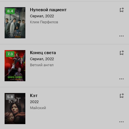
Нулевой пациент
Рейтинг
8.4
Сериал, 2022
Кинопоиска
Клим Перфилов
8.4
Конец света
Рейтинг
7.3
Сериал, 2022
Кинопоиска
Ветхий ангел
7.3
Кэт
Рейтинг
5.8
2022
Кинопоиска
Майский
5.8