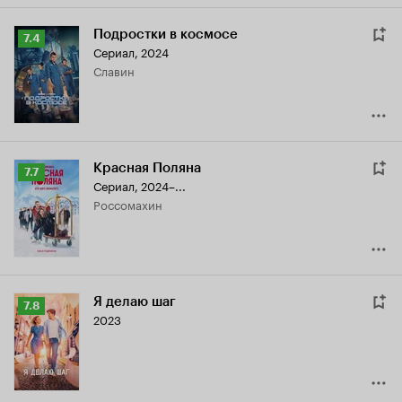
Подростки в космосе
Рейтинг
7.4
Сериал, 2024
Кинопоиска
Славин
7.4
Красная Поляна
Рейтинг
7.7
Сериал, 2024–...
Кинопоиска
Россомахин
7.7
Я делаю шаг
Рейтинг
7.8
2023
Кинопоиска
7.8