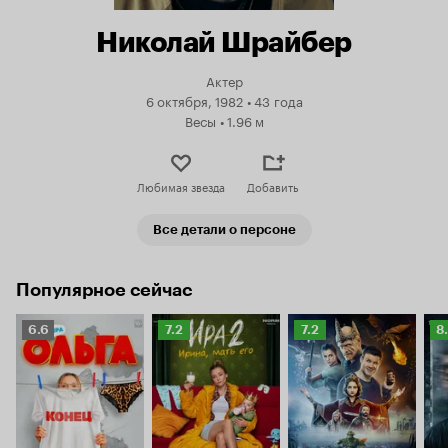
Николай Шрайбер
Актер
6 октября, 1982
•
43 года
Весы
•
1.96 м
Любимая звезда
Добавить
Все детали о персоне
Популярное сейчас
Рейтинг
Рейтинг
Рейтинг
Р
6.6
7.2
7.2
8
Кинопоиска
Кинопоиска
Кинопоиска
К
6.6
7.2
7.2
8.