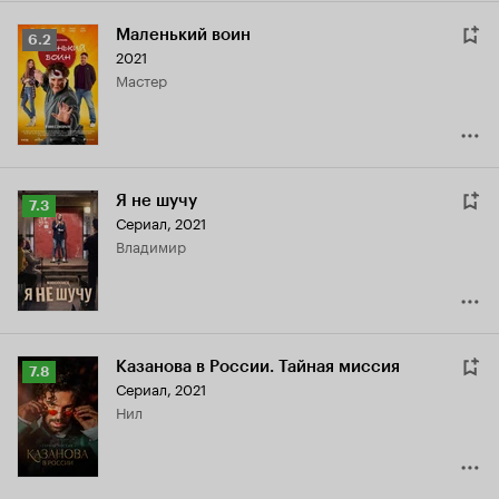
Маленький воин
Рейтинг
6.2
2021
Кинопоиска
мастер
6.2
Я не шучу
Рейтинг
7.3
Сериал, 2021
Кинопоиска
Владимир
7.3
Казанова в России. Тайная миссия
Рейтинг
7.8
Сериал, 2021
Кинопоиска
Нил
7.8