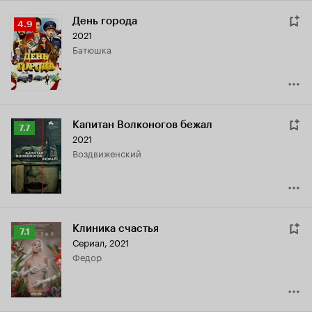
День города
Рейтинг
4.9
2021
Кинопоиска
батюшка
4.9
Капитан Волконогов бежал
Рейтинг
7.7
2021
Кинопоиска
Воздвиженский
7.7
Клиника счастья
Рейтинг
7.1
Сериал, 2021
Кинопоиска
Федор
7.1