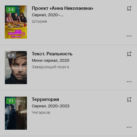
Проект «Анна Николаевна»
Рейтинг
7.4
Сериал, 2020–...
Кинопоиска
Штырев
7.4
Текст. Реальность
Рейтинг
6.9
Мини-сериал, 2020
Кинопоиска
заведующий морга
6.9
Территория
Рейтинг
7.1
Сериал, 2020–2023
Кинопоиска
Чигарков
7.1