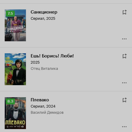
Санкционер
Рейтинг
7.5
Сериал, 2025
Кинопоиска
7.5
Ешь! Борись! Люби!
2025
отец Виталика
Плевако
Рейтинг
8.3
Сериал, 2024
Кинопоиска
Василий Демидов
8.3