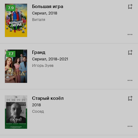
Большая игра
Рейтинг
7.9
Сериал, 2018
Кинопоиска
Виталя
7.9
Гранд
Рейтинг
7.7
Сериал, 2018–2021
Кинопоиска
Игорь Зуев
7.7
Старый козёл
2018
сосед