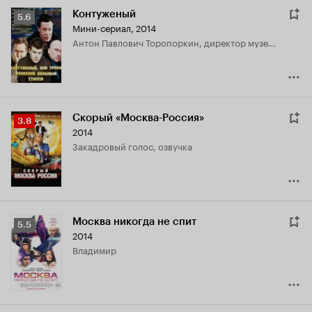
Контуженый
Рейтинг
5.6
Мини-сериал, 2014
Кинопоиска
Антон Павлович Торопоркин, директор музея, краевед
5.6
Скорый «Москва-Россия»
Рейтинг
3.8
2014
Кинопоиска
закадровый голос, озвучка
3.8
Москва никогда не спит
Рейтинг
5.5
2014
Кинопоиска
Владимир
5.5