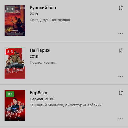
Русский Бес
Рейтинг
5.9
2018
Кинопоиска
Коля, друг Святослава
5.9
На Париж
Рейтинг
3.3
2018
Кинопоиска
подполковник
3.3
Берёзка
Рейтинг
8.1
Сериал, 2018
Кинопоиска
Геннадий Маньков, директор «Берёзки»
8.1