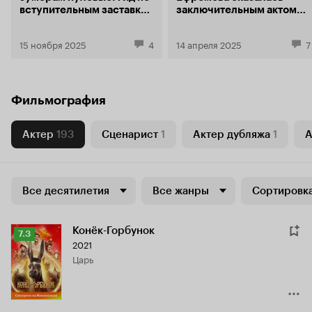
вступительным заставкам
заключительным актом
из сериала «Камбэк»
в театре пелевинского
абсурда
15 ноября 2025
4
14 апреля 2025
7
Фильмография
Актер
193
Сценарист
1
Актер дубляжа
1
А
Все десятилетия
Все жанры
Сортировка
Конёк-Горбунок
Рейтинг
7.3
2021
Кинопоиска
царь
7.3