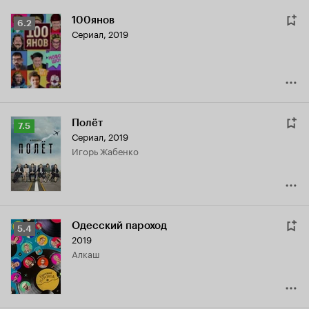
100янов
Рейтинг
6.2
Сериал, 2019
Кинопоиска
6.2
Полёт
Рейтинг
7.5
Сериал, 2019
Кинопоиска
Игорь Жабенко
7.5
Одесский пароход
Рейтинг
5.4
2019
Кинопоиска
алкаш
5.4