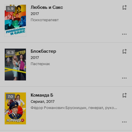
Любовь и Сакс
Рейтинг
5.9
2017
Кинопоиска
психотерапевт
5.9
Блокбастер
Рейтинг
6.3
2017
Кинопоиска
Пастернак
6.3
Команда Б
Рейтинг
7.0
Сериал, 2017
Кинопоиска
Фёдор Романович Брусницын, генерал, руководитель космической программы
7.0