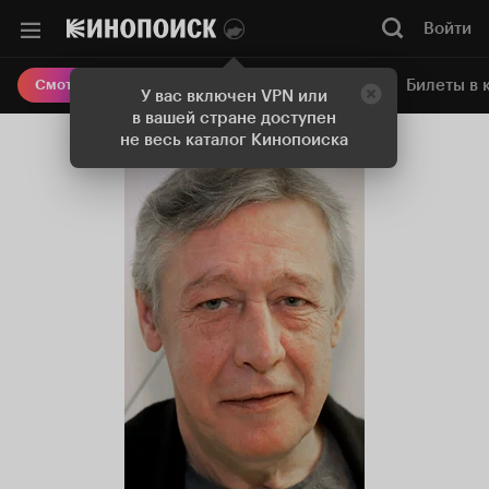
Войти
Онлайн-кинотеатр
Билеты в 
Смотреть кино
У вас включен VPN или
в вашей стране доступен
не весь каталог Кинопоиска