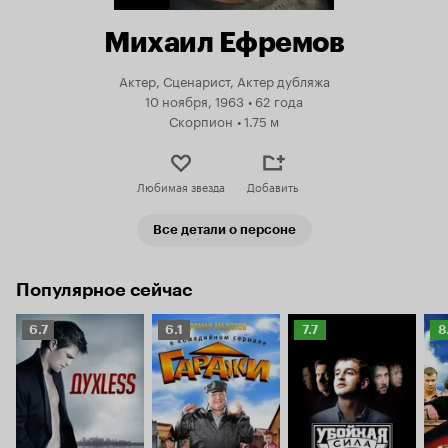
Михаил Ефремов
Актер, Сценарист, Актер дубляжа
10 ноября, 1963
•
62 года
Скорпион
•
1.75 м
Любимая звезда
Добавить
Все детали о персоне
Популярное сейчас
Рейтинг
Рейтинг
Рейтинг
Р
6.7
6.1
7.7
8
Кинопоиска
Кинопоиска
Кинопоиска
К
6.7
6.1
7.7
8.