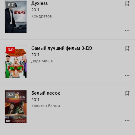
Духless
Рейтинг
6.7
2011
Кинопоиска
Кондратов
6.7
Самый лучший фильм 3-ДЭ
Рейтинг
3.0
2011
Кинопоиска
дядя Миша
3.0
Белый песок
Рейтинг
5.3
2011
Кинопоиска
капитан баржи
5.3