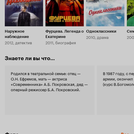
Наружное
Фурцева. Легенда о
Одноклассники
Сем
2010, драма
200
наблюдение
Екатерине
2012, детектив
2011, биография
Знаете ли вы что...
Родился в театральной семье: отец —
В 1987 году, с п
О.Н. Ефремов, мать — актриса
армии, окончил
«Современника» А.Б. Покровская, дед —
(курс В.Богомол
оперный режиссер Б.А. Покровский.