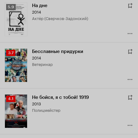
На дне
Рейтинг
5.9
2014
Кинопоиска
Актёр (Сверчков-Задонский)
5.9
Бесславные придурки
Рейтинг
3.7
2014
Кинопоиска
ветеринар
3.7
Не бойся, я с тобой! 1919
Рейтинг
4.1
2013
Кинопоиска
полицмейстер
4.1