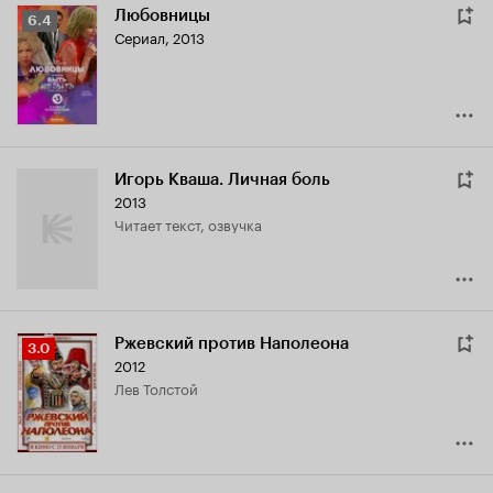
Любовницы
Рейтинг
6.4
Сериал, 2013
Кинопоиска
6.4
Игорь Кваша. Личная боль
2013
читает текст, озвучка
Ржевский против Наполеона
Рейтинг
3.0
2012
Кинопоиска
Лев Толстой
3.0