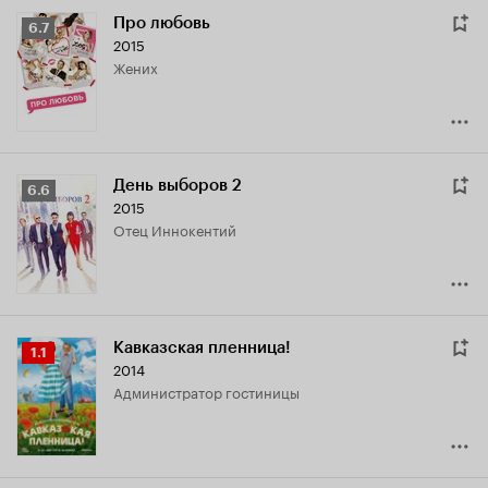
Про любовь
Рейтинг
6.7
2015
Кинопоиска
жених
6.7
День выборов 2
Рейтинг
6.6
2015
Кинопоиска
отец Иннокентий
6.6
Кавказская пленница!
Рейтинг
1.1
2014
Кинопоиска
администратор гостиницы
1.1