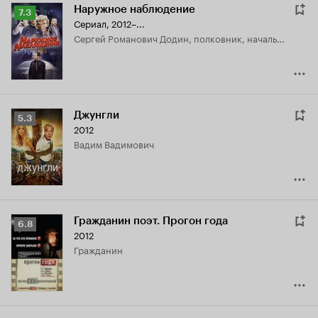
Наружное наблюдение
Рейтинг
7.3
Сериал, 2012–...
Кинопоиска
Сергей Романович Додин, полковник, начальник управления ОПУ ГУВД
7.3
Джунгли
Рейтинг
5.3
2012
Кинопоиска
Вадим Вадимович
5.3
Гражданин поэт. Прогон года
Рейтинг
6.8
2012
Кинопоиска
гражданин
6.8