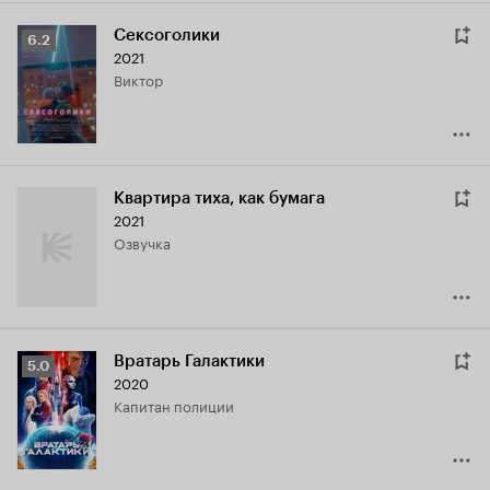
Сексоголики
Рейтинг
6.2
2021
Кинопоиска
Виктор
6.2
Квартира тиха, как бумага
2021
озвучка
Вратарь Галактики
Рейтинг
5.0
2020
Кинопоиска
капитан полиции
5.0