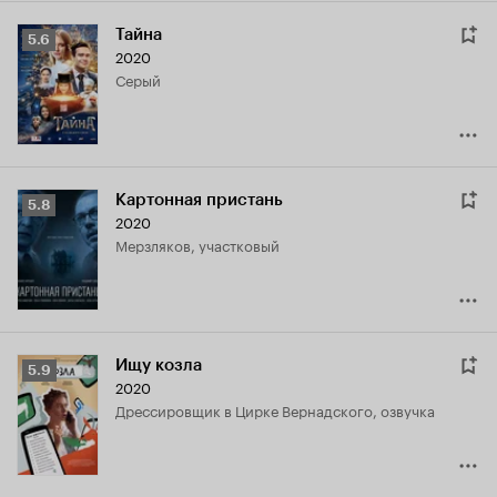
Тайна
Рейтинг
5.6
2020
Кинопоиска
Серый
5.6
Картонная пристань
Рейтинг
5.8
2020
Кинопоиска
Мерзляков, участковый
5.8
Ищу козла
Рейтинг
5.9
2020
Кинопоиска
дрессировщик в Цирке Вернадского, озвучка
5.9