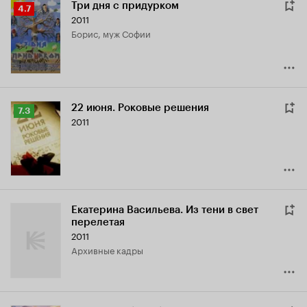
Три дня с придурком
Рейтинг
4.7
2011
Кинопоиска
Борис, муж Софии
4.7
22 июня. Роковые решения
Рейтинг
7.3
2011
Кинопоиска
7.3
Екатерина Васильева. Из тени в свет
перелетая
2011
архивные кадры