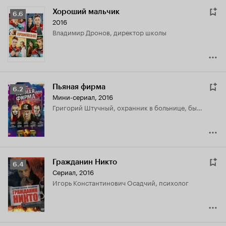
Хороший мальчик
Рейтинг
6.6
2016
Кинопоиска
Владимир Дронов, директор школы
6.6
Пьяная фирма
Рейтинг
6.2
Мини-сериал, 2016
Кинопоиска
Григорий Штучный, охранник в больнице, бывший реаниматолог
6.2
Гражданин Никто
Рейтинг
6.4
Сериал, 2016
Кинопоиска
Игорь Константинович Осадчий, психолог
6.4