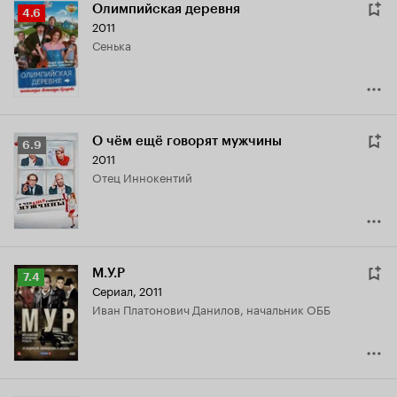
Олимпийская деревня
Рейтинг
4.6
2011
Кинопоиска
Сенька
4.6
О чём ещё говорят мужчины
Рейтинг
6.9
2011
Кинопоиска
Отец Иннокентий
6.9
М.У.Р
Рейтинг
7.4
Сериал, 2011
Кинопоиска
Иван Платонович Данилов, начальник ОББ
7.4