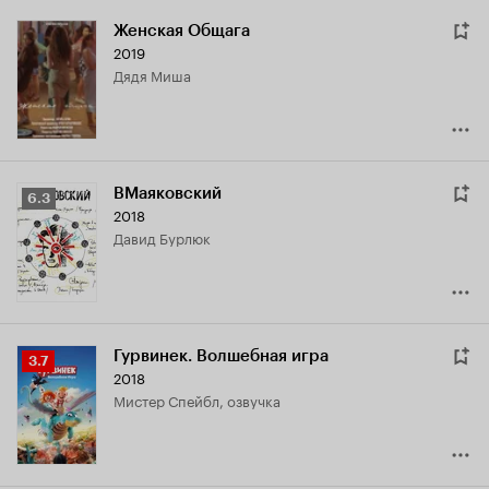
Женская Общага
2019
дядя Миша
ВМаяковский
Рейтинг
6.3
2018
Кинопоиска
Давид Бурлюк
6.3
Гурвинек. Волшебная игра
Рейтинг
3.7
2018
Кинопоиска
мистер Спейбл, озвучка
3.7