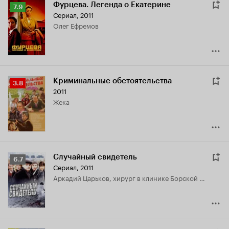
Фурцева. Легенда о Екатерине
Рейтинг
7.9
Сериал, 2011
Кинопоиска
Олег Ефремов
7.9
Криминальные обстоятельства
Рейтинг
3.8
2011
Кинопоиска
Жека
3.8
Случайный свидетель
Рейтинг
6.7
Сериал, 2011
Кинопоиска
Аркадий Царьков, хирург в клинике Борской и друг семьи
6.7