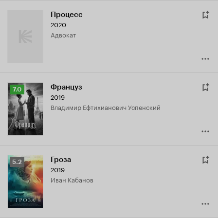
Процесс
2020
адвокат
Француз
Рейтинг
7.0
2019
Кинопоиска
Владимир Ефтихианович Успенский
7.0
Гроза
Рейтинг
5.2
2019
Кинопоиска
Иван Кабанов
5.2