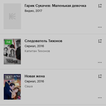
Гарик Сукачев: Маленькая девочка
Видео, 2017
Следователь Тихонов
Рейтинг
7.6
Сериал, 2016
Кинопоиска
капитан Тихонов
7.6
Новая жена
Рейтинг
5.1
Сериал, 2016
Кинопоиска
Саша
5.1