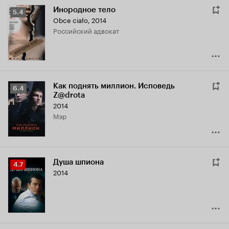
Инородное тело
Рейтинг
5.4
Obce ciało
,
2014
Кинопоиска
российский адвокат
5.4
Как поднять миллион. Исповедь
Рейтинг
6.4
Z@drota
Кинопоиска
2014
6.4
мэр
Душа шпиона
Рейтинг
4.7
2014
Кинопоиска
4.7