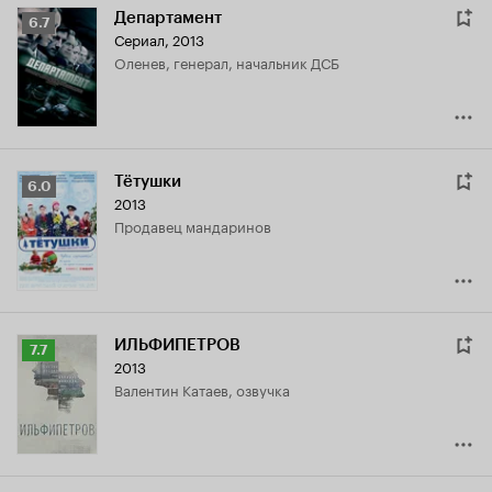
Департамент
Рейтинг
6.7
Сериал, 2013
Кинопоиска
Оленев, генерал, начальник ДСБ
6.7
Тётушки
Рейтинг
6.0
2013
Кинопоиска
продавец мандаринов
6.0
ИЛЬФИПЕТРОВ
Рейтинг
7.7
2013
Кинопоиска
Валентин Катаев, озвучка
7.7