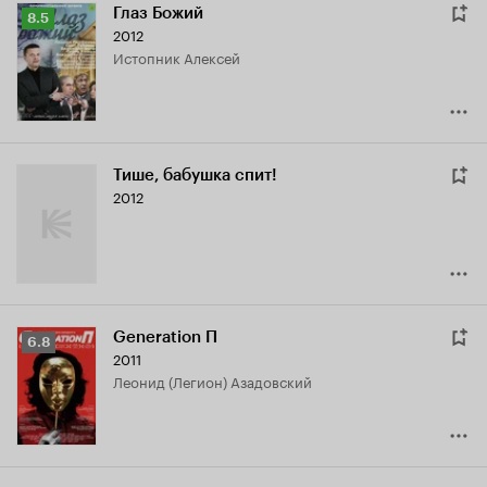
Глаз Божий
Рейтинг
8.5
2012
Кинопоиска
истопник Алексей
8.5
Тише, бабушка спит!
2012
Generation П
Рейтинг
6.8
2011
Кинопоиска
Леонид (Легион) Азадовский
6.8