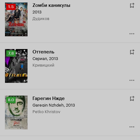
Zомби каникулы
Рейтинг
1.5
2013
Кинопоиска
Дудиков
1.5
Оттепель
Рейтинг
7.8
Сериал, 2013
Кинопоиска
Кривицкий
7.8
Гарегин Нжде
Рейтинг
8.0
Garegin Nzhdeh
,
2013
Кинопоиска
Petko Khristov
8.0