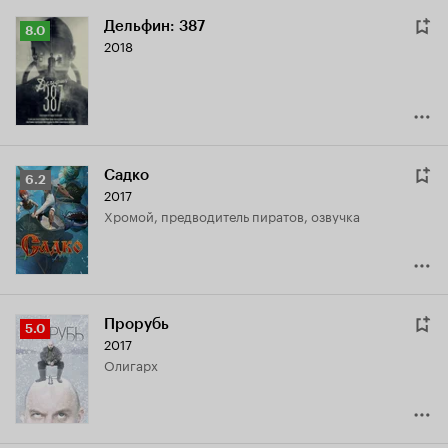
Дельфин: 387
Рейтинг
8.0
2018
Кинопоиска
8.0
Садко
Рейтинг
6.2
2017
Кинопоиска
Хромой, предводитель пиратов, озвучка
6.2
Прорубь
Рейтинг
5.0
2017
Кинопоиска
олигарх
5.0