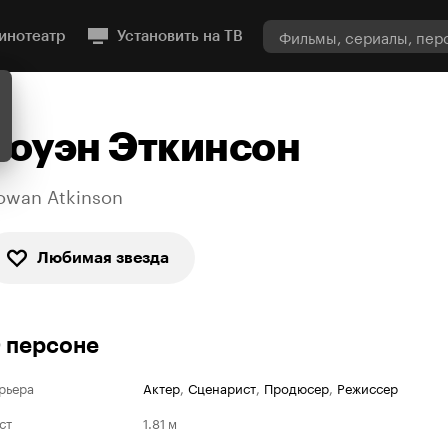
инотеатр
Установить на ТВ
Роуэн Эткинсон
owan Atkinson
Любимая звезда
 персоне
рьера
Актер
,
Сценарист
,
Продюсер
,
Режиссер
ст
1.81 м