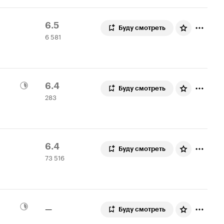
Рейтинг
6
6.5
Буду смотреть
6 581
Кинопоиска
581
6.5
оценка
Рейтинг
283
6.4
Буду смотреть
283
Кинопоиска
оценки
6.4
Рейтинг
73
6.4
Буду смотреть
73 516
Кинопоиска
516
6.4
оценок
—
Буду смотреть