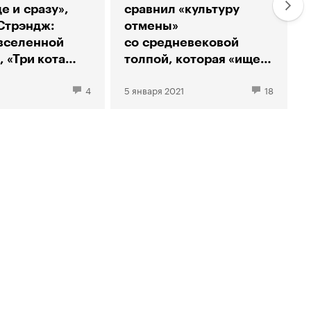
е и сразу»,
сравнил «культуру
Стрэндж:
отмены»
вселенной
со средневековой
, «Три кота
толпой, которая «ищет,
риключений»
кого бы сжечь»
4
5 января 2021
18