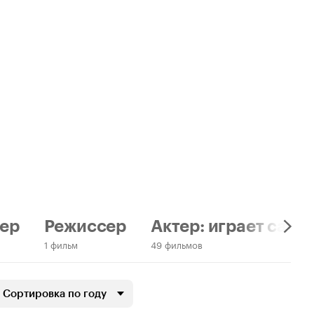
ер
Режиссер
Актер: играет само
1 фильм
49 фильмов
Сортировка по году