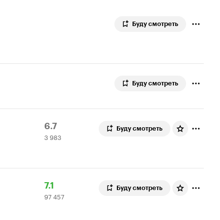
Буду смотреть
Буду смотреть
Рейтинг
3
6.7
Буду смотреть
3 983
Кинопоиска
983
6.7
оценки
Рейтинг
97
7.1
Буду смотреть
97 457
Кинопоиска
457
7.1
оценок