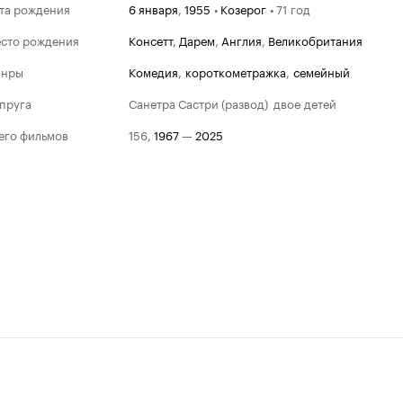
та рождения
6 января
,
1955
•
Козерог
•
71 год
сто рождения
Консетт
,
Дарем
,
Англия
,
Великобритания
анры
комедия
,
короткометражка
,
семейный
пруга
Санетра Састри (развод)
двое детей
его фильмов
156
,
1967
—
2025