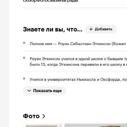
Обзор
Фото
Связи
Награды
Знаете ли вы, что…
Добавить
Полное имя — Роуэн Себастиан Эткинсон (Rowan S
Роуэн Эткинсон учился в одной школе с бывшим
было 13, когда Эткинсона перевели в его школу в в
Учился в университетах Ньюкасла и Оксфорда, п
Показать еще
Фото