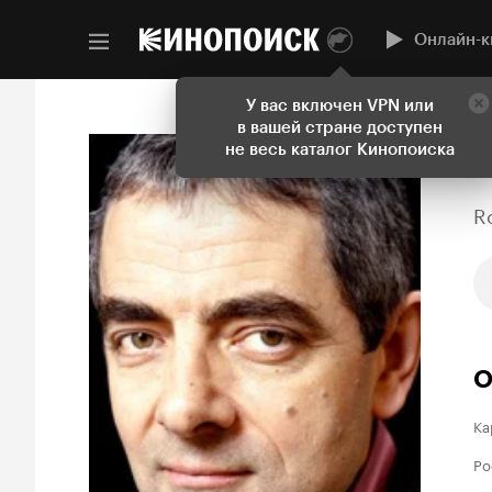
Онлайн-к
У вас включен VPN или
в вашей стране доступен
не весь каталог Кинопоиска
R
О
Ка
Ро