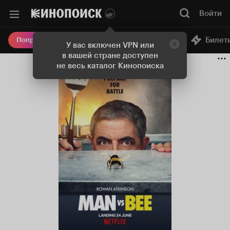
Войти
Онлайн-кинотеатр
Билет
Попробовать Плюс
У вас включен VPN или
в вашей стране доступен
не весь каталог Кинопоиска