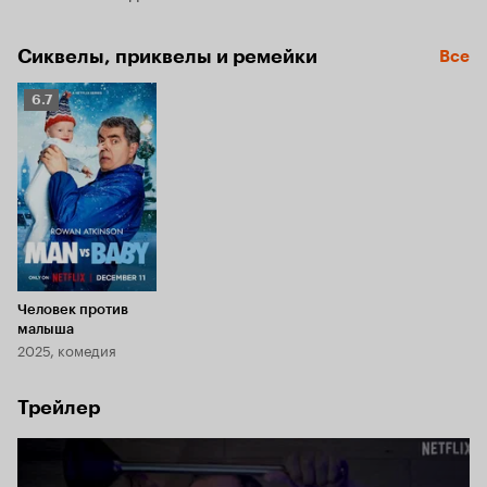
Сиквелы, приквелы и ремейки
Все
Рейтинг
6.7
Кинопоиска
6.7
Человек против
малыша
2025, комедия
Трейлер