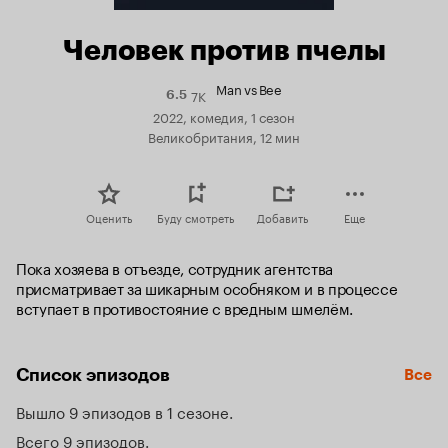
Человек против пчелы
Man vs Bee
7K
Рейтинг
6.5
Кинопоиска
2022, комедия, 1 сезон
6.5
Великобритания, 12 мин
Оценить
Буду смотреть
Добавить
Еще
Пока хозяева в отъезде, сотрудник агентства 
присматривает за шикарным особняком и в процессе 
вступает в противостояние с вредным шмелём.
Список эпизодов
Все
Вышло 9 эпизодов в 1 сезоне
Всего 9 эпизодов