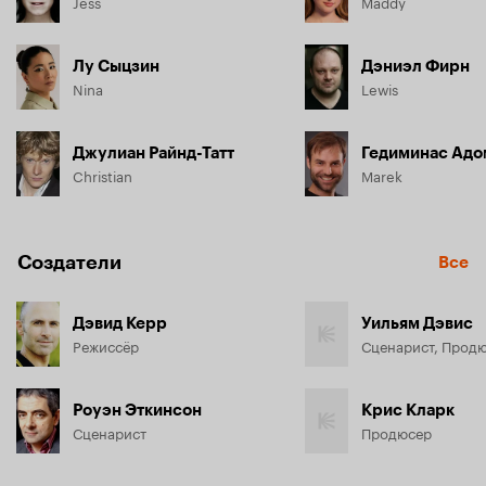
Jess
Maddy
Лу Сыцзин
Дэниэл Фирн
Nina
Lewis
Джулиан Райнд-Татт
Гедиминас Адо
Christian
Marek
Создатели
Все
Дэвид Керр
Уильям Дэвис
Режиссёр
Сценарист, Прод
Роуэн Эткинсон
Крис Кларк
Сценарист
Продюсер