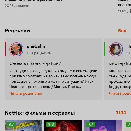
2026, комедия
вселе
2026, 
Рецензии
Все
shebalin
H
133 рецензии
13
Снова в школу, м-р Бин?
мистер Би
Я вот удивляюсь, неужели кому-то в самом деле
Мне всегда 
приятно смотреть на то как явно больные люди
очень удачн
попадают в нелепые и жуткие ситуации? Итак,
проходные. Сейчас для своих лет он доволь
Человек против пчелы / Man vs. Bee с
бодр, прек
Аткинсоном в главной роли. И да – это опять
сниматься, чт
Читать рецензию
Читать рец
«старый добрый» м-р Бин. Но... он в самом
сериал 'Чел
деле – старый. И дело даже не в том, что нет
ироничный,
уже у Аткинсона ни былых пластики, лёгкости
на нескольк
и трогательности. Старый «м-р Бин» вряд ли
смотрятся на о
Netflix: фильмы и сериалы
3133
может умилять, скорее – вызывать жалость.
английский
Потому что – заявленный в сериале конфликт
меру! Все актеры хорошо сыграли. Сам 'мистер
Рейтинг
Рейтинг
Рейтинг
Р
8.7
8.3
7.7
7
человек/пчела – это конфликт на эпизод, это
Бин' вполне
Кинопоиска
Кинопоиска
Кинопоиска
К