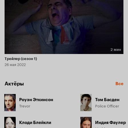
2 мин
Длительность 2 мин
Трейлер (сезон 1)
26 мая 2022
Актёры
Все
Роуэн Эткинсон
Том Басден
Trevor
Police Officer
Клоди Блейкли
Индия Фаулер