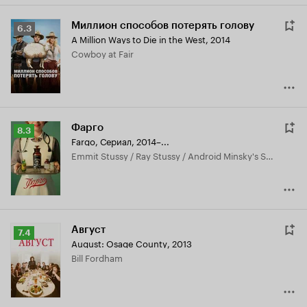
Миллион способов потерять голову
Рейтинг
6.3
A Million Ways to Die in the West
,
2014
Кинопоиска
Cowboy at Fair
6.3
Фарго
Рейтинг
8.3
Fargo
,
Сериал, 2014–...
Кинопоиска
Emmit Stussy / Ray Stussy / Android Minsky's Scientist Companion
8.3
Август
Рейтинг
7.4
August: Osage County
,
2013
Кинопоиска
Bill Fordham
7.4