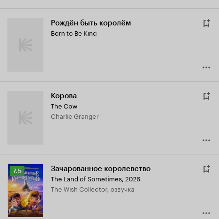
Рождён быть королём
Born to Be King
Корова
The Cow
Charlie Granger
Зачарованное королевство
Рейтинг
7.5
The Land of Sometimes
,
2026
Кинопоиска
The Wish Collector, озвучка
7.5