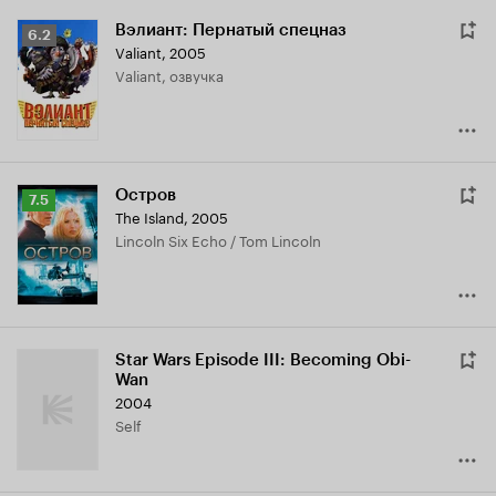
Вэлиант: Пернатый спецназ
Рейтинг
6.2
Valiant
,
2005
Кинопоиска
Valiant, озвучка
6.2
Остров
Рейтинг
7.5
The Island
,
2005
Кинопоиска
Lincoln Six Echo / Tom Lincoln
7.5
Star Wars Episode III: Becoming Obi-
Wan
2004
Self