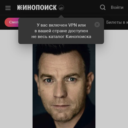
Войти
Онлайн-кинотеатр
Билеты в 
Смотреть кино
У вас включен VPN или
в вашей стране доступен
не весь каталог Кинопоиска