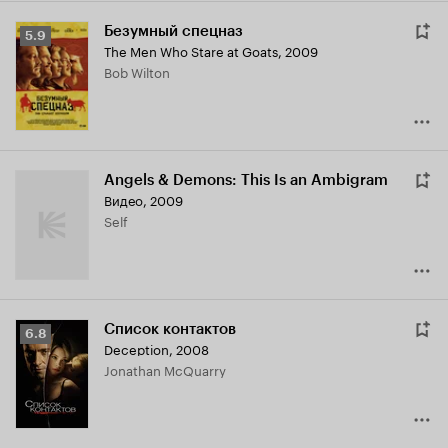
Безумный спецназ
Рейтинг
5.9
The Men Who Stare at Goats
,
2009
Кинопоиска
Bob Wilton
5.9
Angels & Demons: This Is an Ambigram
Видео, 2009
Self
Список контактов
Рейтинг
6.8
Deception
,
2008
Кинопоиска
Jonathan McQuarry
6.8