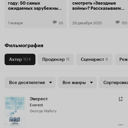
году: 50 самых
смотреть «Звездные
ожидаемых зарубежных
войны»? Рассказываем
фильмов
про все фильмы, сериалы
и мультсериалы
1 января
33
29 декабря 2025
155
легендарной франшизы
Фильмография
Актер
104
Продюсер
11
Сценарист
4
Реж
Все десятилетия
Все жанры
Сортировка
Эверест
Everest
George Mallory