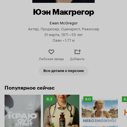
Юэн Макгрегор
Ewan McGregor
Актер, Продюсер, Сценарист, Режиссер
31 марта, 1971
•
55 лет
Овен
•
1.77 м
Любимая звезда
Добавить
Все детали о персоне
Популярное сейчас
Рейтинг
Рейтинг
Р
8.3
8.0
8
Кинопоиска
Кинопоиска
К
8.3
8.0
8.