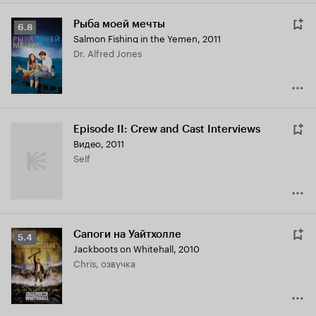
Рыба моей мечты
Рейтинг
6.8
Salmon Fishing in the Yemen
,
2011
Кинопоиска
Dr. Alfred Jones
6.8
Episode II: Crew and Cast Interviews
Видео, 2011
Self
Сапоги на Уайтхолле
Рейтинг
5.4
Jackboots on Whitehall
,
2010
Кинопоиска
Chris, озвучка
5.4