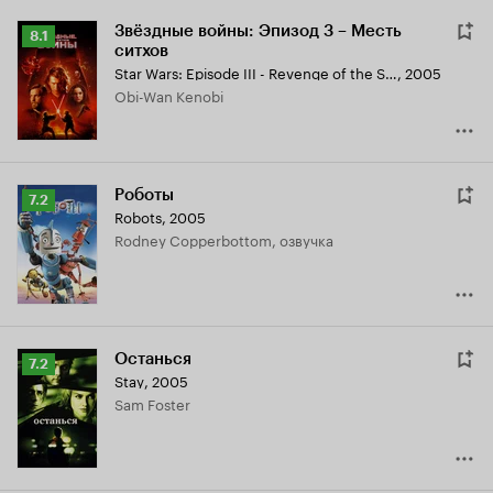
Звёздные войны: Эпизод 3 – Месть
Рейтинг
8.1
ситхов
Кинопоиска
Star Wars: Episode III - Revenge of the Sith
,
2005
8.1
Obi-Wan Kenobi
Роботы
Рейтинг
7.2
Robots
,
2005
Кинопоиска
Rodney Copperbottom, озвучка
7.2
Останься
Рейтинг
7.2
Stay
,
2005
Кинопоиска
Sam Foster
7.2