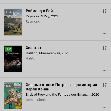
Рэймонд и Рэй
Рейтинг
6.4
Raymond & Ray
,
2022
Кинопоиска
Raymond
6.4
Холстон
Рейтинг
7.2
Halston
,
Мини-сериал, 2021
Кинопоиска
Halston
7.2
Хищные птицы: Потрясающая история
Рейтинг
5.9
Харли Квинн
Кинопоиска
Birds of Prey and the Fantabulous Emancipation of One Harley Quinn
,
2020
5.9
Roman Sionis