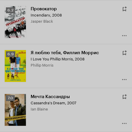
Провокатор
Рейтинг
6.2
Incendiary
,
2008
Кинопоиска
Jasper Black
6.2
Я люблю тебя, Филлип Моррис
Рейтинг
6.9
I Love You Phillip Morris
,
2008
Кинопоиска
Phillip Morris
6.9
Мечта Кассандры
Рейтинг
7.0
Cassandra's Dream
,
2007
Кинопоиска
Ian Blaine
7.0