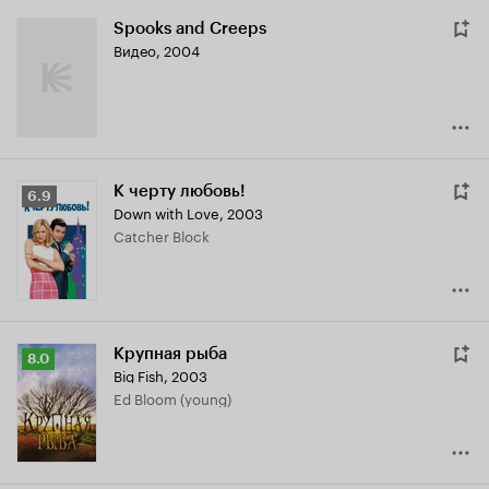
Spooks and Creeps
Видео, 2004
К черту любовь!
Рейтинг
6.9
Down with Love
,
2003
Кинопоиска
Catcher Block
6.9
Крупная рыба
Рейтинг
8.0
Big Fish
,
2003
Кинопоиска
Ed Bloom (young)
8.0