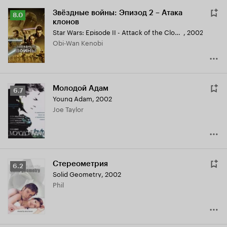
Звёздные войны: Эпизод 2 – Атака
Рейтинг
8.0
клонов
Кинопоиска
Star Wars: Episode II - Attack of the Clones
,
2002
8.0
Obi-Wan Kenobi
Молодой Адам
Рейтинг
6.7
Young Adam
,
2002
Кинопоиска
Joe Taylor
6.7
Стереометрия
Рейтинг
6.2
Solid Geometry
,
2002
Кинопоиска
Phil
6.2