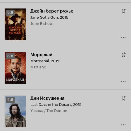
Джейн берет ружье
Рейтинг
5.8
Jane Got a Gun
,
2015
Кинопоиска
John Bishop
5.8
Мордекай
Рейтинг
5.8
Mortdecai
,
2015
Кинопоиска
Martland
5.8
Дни Искушения
Рейтинг
5.8
Last Days in the Desert
,
2015
Кинопоиска
Yeshua / The Demon
5.8