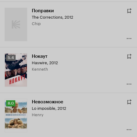
Поправки
The Corrections
,
2012
Chip
Нокаут
Рейтинг
5.4
Haywire
,
2012
Кинопоиска
Kenneth
5.4
Невозможное
Рейтинг
8.0
Lo imposible
,
2012
Кинопоиска
Henry
8.0