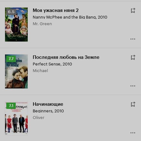
Моя ужасная няня 2
Рейтинг
6.5
Nanny McPhee and the Big Bang
,
2010
Кинопоиска
Mr. Green
6.5
Последняя любовь на Земле
Рейтинг
7.7
Perfect Sense
,
2010
Кинопоиска
Michael
7.7
Начинающие
Рейтинг
7.1
Beginners
,
2010
Кинопоиска
Oliver
7.1