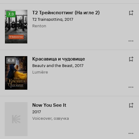
Т2 Трейнспоттинг (На игле 2)
Рейтинг
7.3
T2 Trainspotting
,
2017
Кинопоиска
Renton
7.3
Красавица и чудовище
Рейтинг
6.8
Beauty and the Beast
,
2017
Кинопоиска
Lumière
6.8
Now You See It
2017
Voiceover, озвучка