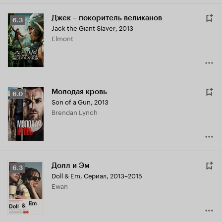
Джек – покоритель великанов
Рейтинг
6.3
Jack the Giant Slayer
,
2013
Кинопоиска
Elmont
6.3
Молодая кровь
Рейтинг
6.0
Son of a Gun
,
2013
Кинопоиска
Brendan Lynch
6.0
Долл и Эм
Рейтинг
6.3
Doll & Em
,
Сериал, 2013–2015
Кинопоиска
Ewan
6.3