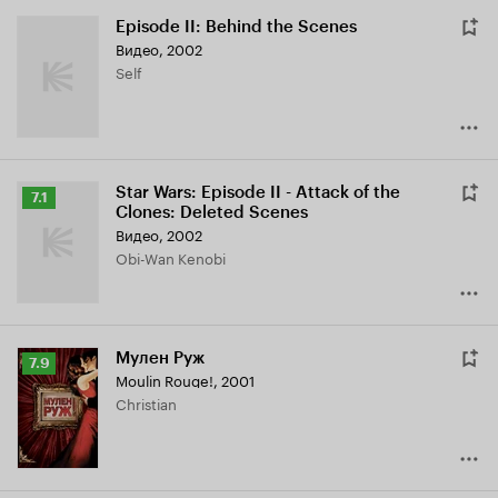
Episode II: Behind the Scenes
Видео, 2002
Self
Star Wars: Episode II - Attack of the
Рейтинг
7.1
Clones: Deleted Scenes
Кинопоиска
Видео, 2002
7.1
Obi-Wan Kenobi
Мулен Руж
Рейтинг
7.9
Moulin Rouge!
,
2001
Кинопоиска
Christian
7.9