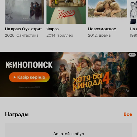
На краю Оук-стрит
Фарго
Невозможное
На 
2026, фантастика
2014, триллер
2012, драма
199
Награды
Все
Золотой глобус