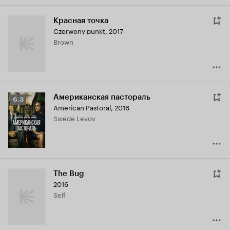
Красная точка
Czerwony punkt
,
2017
Brown
Американская пастораль
Рейтинг
6.3
American Pastoral
,
2016
Кинопоиска
Swede Levov
6.3
The Bug
2016
Self