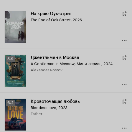
На краю Оук-стрит
The End of Oak Street
,
2026
Джентльмен в Москве
Рейтинг
5.9
A Gentleman in Moscow
,
Мини-сериал, 2024
Кинопоиска
Alexander Rostov
5.9
Кровоточащая любовь
Рейтинг
6.2
Bleeding Love
,
2023
Кинопоиска
Father
6.2