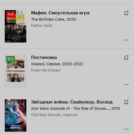
Мафия: Смертельная игра
Рейтинг
4.6
The Birthday Cake
,
2020
Кинопоиска
Father Kelly
4.6
Постановка
Рейтинг
8.2
Staged
,
Сериал, 2020–2022
Кинопоиска
Ewan McGregor
8.2
Звёздные войны: Скайуокер. Восход
Рейтинг
6.1
Star Wars: Episode IX - The Rise of Skywalker
,
2019
Кинопоиска
Obi-Wan Kenobi, озвучка
6.1