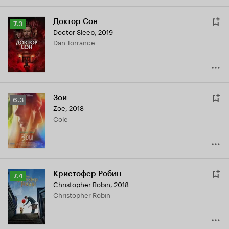
Доктор Сон
Рейтинг
7.3
Doctor Sleep
,
2019
Кинопоиска
Dan Torrance
7.3
Зои
Рейтинг
6.3
Zoe
,
2018
Кинопоиска
Cole
6.3
Кристофер Робин
Рейтинг
7.4
Christopher Robin
,
2018
Кинопоиска
Christopher Robin
7.4