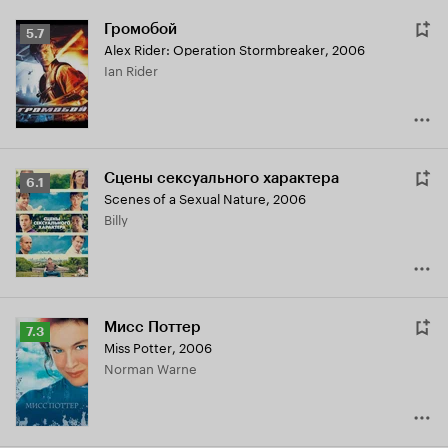
Громобой
Рейтинг
5.7
Alex Rider: Operation Stormbreaker
,
2006
Кинопоиска
Ian Rider
5.7
Сцены сексуального характера
Рейтинг
6.1
Scenes of a Sexual Nature
,
2006
Кинопоиска
Billy
6.1
Мисс Поттер
Рейтинг
7.3
Miss Potter
,
2006
Кинопоиска
Norman Warne
7.3