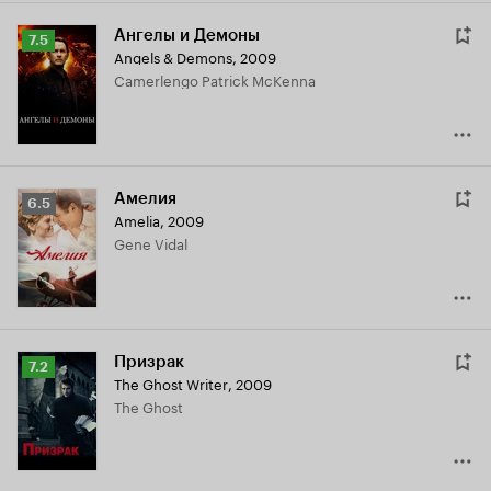
Ангелы и Демоны
Рейтинг
7.5
Angels & Demons
,
2009
Кинопоиска
Camerlengo Patrick McKenna
7.5
Амелия
Рейтинг
6.5
Amelia
,
2009
Кинопоиска
Gene Vidal
6.5
Призрак
Рейтинг
7.2
The Ghost Writer
,
2009
Кинопоиска
The Ghost
7.2