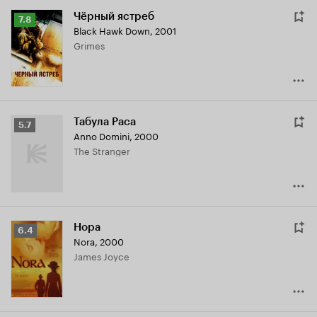
Чёрный ястреб
Рейтинг
7.8
Black Hawk Down
,
2001
Кинопоиска
Grimes
7.8
Табула Раса
Рейтинг
5.7
Anno Domini
,
2000
Кинопоиска
The Stranger
5.7
Нора
Рейтинг
6.4
Nora
,
2000
Кинопоиска
James Joyce
6.4