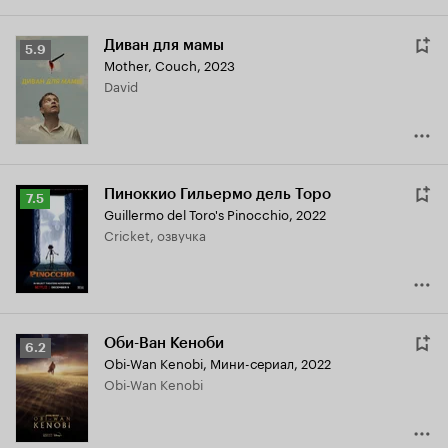
Диван для мамы
Рейтинг
5.9
Mother, Couch
,
2023
Кинопоиска
David
5.9
Пиноккио Гильермо дель Торо
Рейтинг
7.5
Guillermo del Toro's Pinocchio
,
2022
Кинопоиска
Cricket, озвучка
7.5
Оби-Ван Кеноби
Рейтинг
6.2
Obi-Wan Kenobi
,
Мини-сериал, 2022
Кинопоиска
Obi-Wan Kenobi
6.2