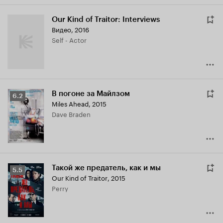
Our Kind of Traitor: Interviews
Видео, 2016
Self - Actor
В погоне за Майлзом
Рейтинг
6.2
Miles Ahead
,
2015
Кинопоиска
Dave Braden
6.2
Такой же предатель, как и мы
Рейтинг
5.5
Our Kind of Traitor
,
2015
Кинопоиска
Perry
5.5