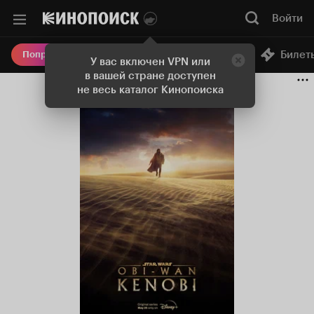
Войти
Онлайн-кинотеатр
Билет
Попробовать Плюс
У вас включен VPN или
в вашей стране доступен
не весь каталог Кинопоиска