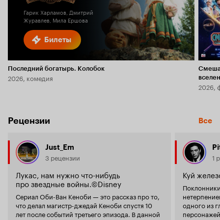
Гарик Харламов, Дмитрий
Журавлев, Мила Ершова
Билеты
Последний богатырь. Колобок
Смеша
2026, комедия
вселе
2026, 
Рецензии
Все
Just_Em
P
3 рецензии
1 
Лукас, нам нужно что-нибудь
Куй желез
про звездные войны.©Disney
Поклонники
Сериал Оби-Ван Кеноби — это рассказ про то,
нетерпение
что делал магистр-джедай Кеноби спустя 10
одного из 
лет после событий третьего эпизода. В данной
персонажей