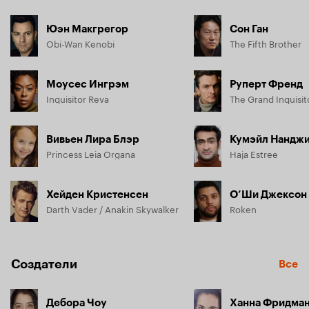
Юэн Макгрегор
Сон Ган
Obi-Wan Kenobi
The Fifth Brother
Моусес Ингрэм
Руперт Френд
Inquisitor Reva
The Grand Inquisit
Вивьен Лира Блэр
Кумэйл Нандж
Princess Leia Organa
Haja Estree
Хейден Кристенсен
О’Ши Джексон 
Darth Vader / Anakin Skywalker
Roken
Создатели
Все
Дебора Чоу
Ханна Фридма