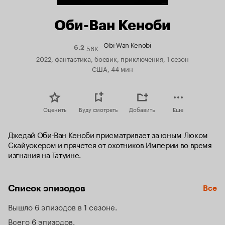
Оби-Ван Кеноби
Obi-Wan Kenobi
56K
Рейтинг
6.2
Кинопоиска
2022, фантастика, боевик, приключения, 1 сезон
6.2
США, 44 мин
Оценить
Буду смотреть
Добавить
Еще
Джедай Оби-Ван Кеноби присматривает за юным Люком 
Скайуокером и прячется от охотников Империи во время 
изгнания на Татуине.
Список эпизодов
Все
Вышло 6 эпизодов в 1 сезоне
Всего 6 эпизодов