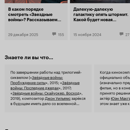
актерская и
огород Моус
В каком порядке
Далекую-далекую
сценарно на
смотреть «Звездные
галактику опять штормит.
Развития ха
войны»? Рассказываем
Какой будет новая
показали, в
про все фильмы, сериалы
трилогия «Звездных
эпизоде (р
и мультсериалы
войн» Саймона Кинберга?
29 декабря 2025
155
15 ноября 2024
будем) отсу
27
легендарной франшизы
предназначе
ребенком и 
(ребенку 10
расами уже 
Знаете ли вы что...
и зачем, мо
вертикально
с тем разно
По завершении работы над трилогией-
Когда кинокомп
эпизодах, и
сиквелом («
Звёздные войны:
официально объ
Ощущение, 
Пробуждение силы
», 2015; «
Звёздные
(изначально пре
происходящ
войны: Последние джедаи
», 2017;
фильм, но в кон
тематическо
«
Звёздные войны: Скайуокер. Восход
»,
принято решение
протяжении
2019), композитор
Джон Уильямс
зарёкся
актёр
Юэн Макг
серий (из 6
в будущем иметь дело со вселенной
этом знает уже 
смело). Тол
«Звёздных войн», однако позвонил
года.
естественн
исполнительному продюсеру
Кэтлин
кадры, кото
Кеннеди
и предложил написать что-
персонажей, э
нибудь для этого сериала просто
основное, к
потому, что у
Оби-Вана Кеноби