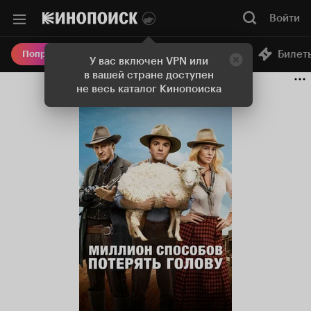
Войти
Онлайн-кинотеатр
Билет
Попробовать Плюс
У вас включен VPN или
в вашей стране доступен
не весь каталог Кинопоиска