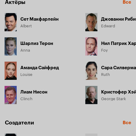
Актёры
Все
Сет Макфарлейн
Джованни Риби
Albert
Edward
Шарлиз Терон
Нил Патрик Ха
Anna
Foy
Аманда Сайфред
Сара Силверм
Louise
Ruth
Лиам Нисон
Кристофер Хэ
Clinch
George Stark
Создатели
Все