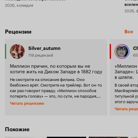
2026, комедия
вселе
2026, 
Рецензии
Все
Silver_autumn
Ch
119 рецензий
65
Миллион причин, по которым вы не
«Миллион 
хотите жить на Диком Западе в 1882 году
Западе»: 
в шляпе.
Не смотрите на описание фильма. Оно
безбожно врёт. Смотрите на трейлер. Вот он-то
В своей вт
как раз говорит правду. «Миллион способов
МакФарлейн
потерять голову» — это, по сути, не пародия,
титульной р
но жёсткий стёб над Диким Западом и его
этого заруч
Читать рецензию
изображением в вестернах, завёрнутый в
величины –
Читать рец
обёртку из достаточно традиционного сюжета
Нила Патри
и приправленный кучей гэгов. Но стёб над
Шарлиз Тер
сеттингом остаётся главным. Главный герой —
вышеупомян
Альберт — живёт на границе цивилизованного
психическо
Похожие
мира и не то чтобы полный лузер, но и явно не
просмотра 