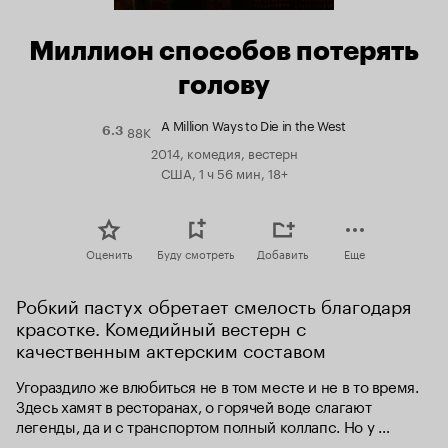
Миллион способов потерять
голову
A Million Ways to Die in the West
88K
Рейтинг
6.3
Кинопоиска
2014, комедия, вестерн
6.3
США, 1 ч 56 мин, 18+
Оценить
Буду смотреть
Добавить
Еще
Робкий пастух обретает смелость благодаря 
красотке. Комедийный вестерн с 
качественным актерским составом
Угораздило же влюбиться не в том месте и не в то время. 
Здесь хамят в ресторанах, о горячей воде слагают 
легенды, да и с транспортом полный коллапс. Но у 
таинственной незнакомки отменная фигура, да и стреляет 