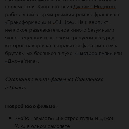
всех мастей. Кино поставил
Джеймс Мэдигэн
,
работавший вторым режиссером во франшизах
«Трансформеры»
и
«G.I. Joe»
. Наш
вердикт
:
неплохое развлекательное кино с безумными
экшен-сценами и высоким градусом абсурда,
которое наверняка понравится фанатам новых
брутальных боевиков в духе
«Быстрее пули»
или
«Джона Уика»
.
Смотрите этот
фильм
на Кинопоиске
в Плюсе.
Подробнее о фильме:
«Рейс навылет»: «Быстрее пули» и «Джон
Уик» в одном самолете