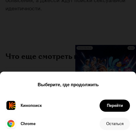
идентичности.
РЕКЛАМА
Что еще смотреть на Кинопоиске
Кино по пятницам:
«Финист. Первый
богатырь»
Странствия добра молодца, собравшие
в прокате два миллиарда рублей