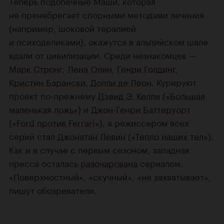
Теперь подопечные Маши, которая
не пренебрегает спорными методами лечения
(например, шоковой терапией
и психоделиками), окажутся в альпийском шале
вдали от цивилизации. Среди незнакомцев —
Марк Стронг
,
Лена Олин
,
Генри Голдинг
,
Кристин Барански
,
Долли де Леон
. Курируют
проект по-прежнему
Дэвид Э. Келли
(
«Большая
маленькая ложь»
) и
Джон-Генри Баттеруорт
(
«Ford против Ferrari»
), а режиссером всех
серий стал
Джонатан Левин
(
«Тепло наших тел»
).
Как и в случае с первым сезоном, западная
пресса осталась
разочарована
сериалом.
«Поверхностный», «скучный», «не захватывает»,
пишут обозреватели.