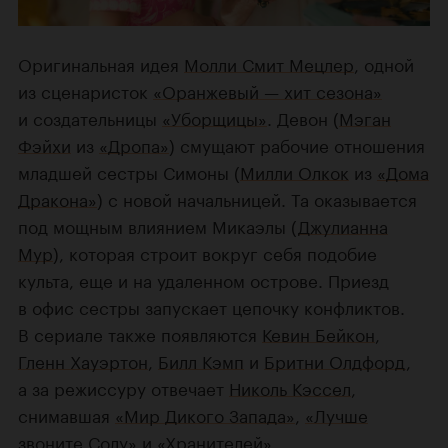
Оригинальная идея
Молли Смит Мецлер
, одной
из сценаристок
«Оранжевый — хит сезона»
и создательницы
«Уборщицы»
. Девон (
Мэган
Фэйхи
из
«Дропа»
) смущают рабочие отношения
младшей сестры Симоны (
Милли Олкок
из
«Дома
Дракона»
) с новой начальницей. Та оказывается
под мощным влиянием Микаэлы (
Джулианна
Мур
), которая строит вокруг себя подобие
культа, еще и на удаленном острове. Приезд
в офис сестры запускает цепочку конфликтов.
В сериале также появляются
Кевин Бейкон
,
Гленн Хауэртон
,
Билл Кэмп
и
Бритни Олдфорд
,
а за режиссуру отвечает
Николь Кэссел
,
снимавшая
«Мир Дикого Запада»
,
«Лучше
звоните Солу»
и
«Хранителей»
.