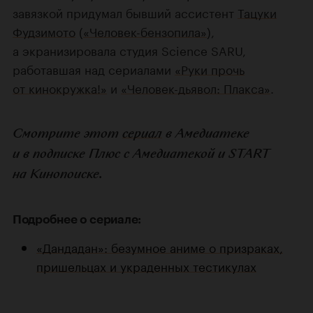
завязкой придумал бывший ассистент
Тацуки
Фудзимото
(
«Человек-бензопила»
),
а экранизировала студия Science SARU,
работавшая над сериалами
«Руки прочь
от кинокружка!»
и
«Человек-дьявол: Плакса»
.
Смотрите этот
сериал
в Амедиатеке
и в подписке Плюс с Амедиатекой и START
на Кинопоиске.
Подробнее о сериале:
«Дандадан»: безумное аниме о призраках,
пришельцах и украденных тестикулах