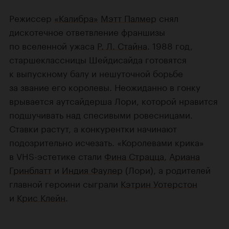
Режиссер
«Калибра»
Мэтт Палмер
снял
дискотечное ответвление франшизы
по вселенной ужаса
Р. Л. Стайна
. 1988 год,
старшеклассницы Шейдисайда готовятся
к выпускному балу и нешуточной борьбе
за звание его королевы. Неожиданно в гонку
врывается аутсайдерша Лори, которой нравится
подшучивать над спесивыми ровесницами.
Ставки растут, а конкурентки начинают
подозрительно исчезать. «Королевами крика»
в VHS-эстетике стали
Фина Страцца
,
Ариана
Гринблатт
и
Индия Фаулер
(Лори), а родителей
главной героини сыграли
Кэтрин Уотерстон
и
Крис Клейн
.