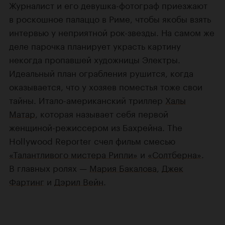
Журналист и его девушка-фотограф приезжают
в роскошное палаццо в Риме, чтобы якобы взять
интервью у неприятной рок-звезды. На самом же
деле парочка планирует украсть картину
некогда пропавшей художницы Электры.
Идеальный план ограбления рушится, когда
оказывается, что у хозяев поместья тоже свои
тайны. Итало-американский триллер
Халы
Матар
, которая называет себя первой
женщиной-режиссером из Бахрейна. The
Hollywood Reporter счел фильм смесью
«Талантливого мистера Рипли»
и
«Солтберна»
.
В главных ролях —
Мария Бакалова
,
Джек
Фартинг
и
Дэрил Вейн
.