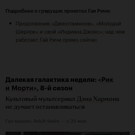
Подробнее о грядущих проектах Гая Ричи:
Продолжение «Джентльменов», «Молодой
Шерлок» и свой «Индиана Джонс»: над чем
работает Гай Ричи прямо сейчас
Далекая галактика недели:
«Рик
и Морти»
, 8-й сезон
Культовый мультсериал
Дэна Хармона
не думает останавливаться
Где вышло: Adult Swim — с 25 мая