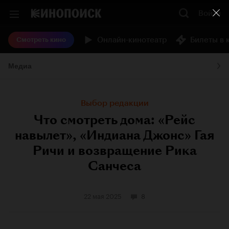
Войти
Онлайн-кинотеатр
Билеты в 
Смотреть кино
Медиа
Выбор редакции
Что смотреть дома: «Рейс
навылет», «Индиана Джонс» Гая
Ричи и возвращение Рика
Санчеса
22 мая 2025
8