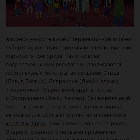
Апофеоз уморительной и терапевтичной эпопеи
пубертата, которую переживают школьники нью-
йоркского пригорода. Как и ко всем
подросткам, к ним регулярно наведываются
гормональные монстры, воплощения Стыда
(
Дэвид Тьюлис
), Депрессии (
Джейн Адамс
),
Тревожности (
Мария Бэмфорд
), а теперь
и Сострадания (
Холли Хантер
). Заключительный
сезон поставит точку во всех важных линиях
не только для «Большого рта», но и спин-оффа
«Отдел кадров»
. Ник наконец-то начнет расти,
Эндрю столкнется с первыми признаками
облысения, а Джесси ждут поиски сексуальной