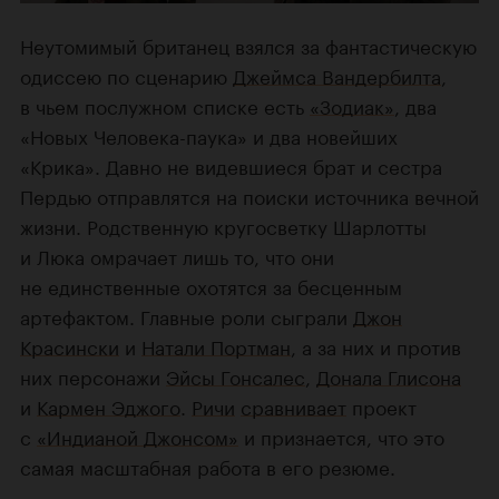
Неутомимый британец взялся за фантастическую
одиссею по сценарию
Джеймса Вандербилта
,
в чьем послужном списке есть
«Зодиак»
, два
«Новых Человека-паука» и два новейших
«Крика». Давно не видевшиеся брат и сестра
Пердью отправлятся на поиски источника вечной
жизни. Родственную кругосветку Шарлотты
и Люка омрачает лишь то, что они
не единственные охотятся за бесценным
артефактом. Главные роли сыграли
Джон
Красински
и
Натали Портман
, а за них и против
них персонажи
Эйсы Гонсалес
,
Донала Глисона
и
Кармен Эджого
.
Ричи
сравнивает
проект
с
«Индианой Джонсом»
и признается, что это
самая масштабная работа в его резюме.