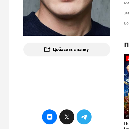
Ме
Ж
Вс
П
Добавить в папку
2
П
бо