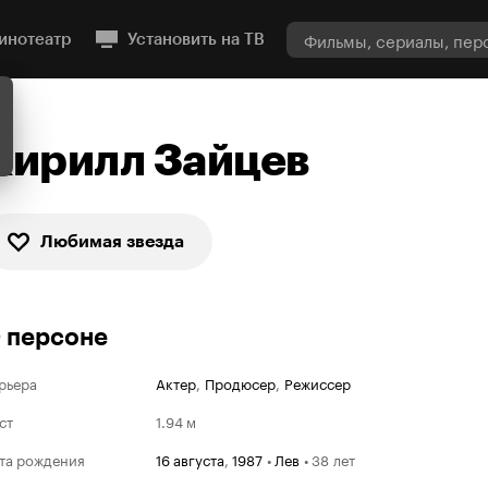
инотеатр
Установить на ТВ
Кирилл Зайцев
Любимая звезда
 персоне
рьера
Актер
,
Продюсер
,
Режиссер
ст
1.94 м
та рождения
16 августа
,
1987
•
Лев
•
38 лет