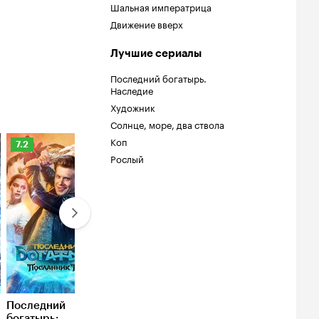
Шальная императрица
Движение вверх
Лучшие сериалы
Последний богатырь.
Наследие
Художник
Солнце, море, два ствола
Коп
Рейтинг
Рейтинг
Рейтинг
7.2
7.5
8.5
Рослый
Кинопоиска
Кинопоиска
Кинопоиска
7.2
7.5
8.5
Последний
Финист. Первый
Годунов
богатырь:
богатырь