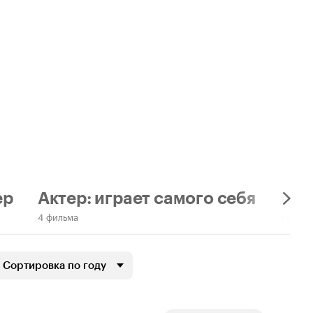
ер
Актер: играет самого себя
Акт
4 фильма
1 филь
Сортировка по году