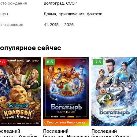
сто рождения
Волгоград
,
СССР
анры
драма
,
приключения
,
фэнтези
его фильмов
41
,
2015
—
2026
опулярное сейчас
Рейтинг
Рейтинг
Рейтинг
2.3
8.5
7.5
Кинопоиска
Кинопоиска
Кинопоиска
.3
8.5
7.5
оследний
Последний
Последний
гатырь. Колобок
богатырь. Наследие
богатырь: Корень