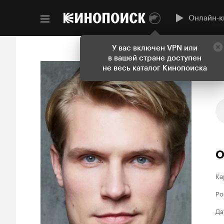
Онлайн-к
У вас включен VPN или
в вашей стране доступен
не весь каталог Кинопоиска
О
Ка
Ро
Да