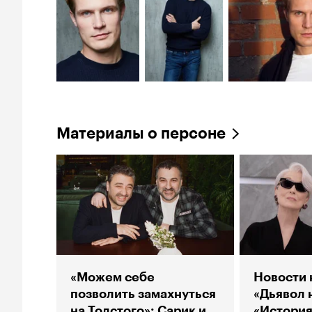
Материалы о персоне
«Можем себе
Новости 
позволить замахнуться
«Дьявол 
на Толстого»: Сарик и
«История