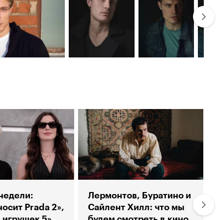
недели:
Лермонтов, Буратино и
носит Prada 2»,
Сайлент Хилл: что мы
б
 игрушек 5»
будем смотреть в кино