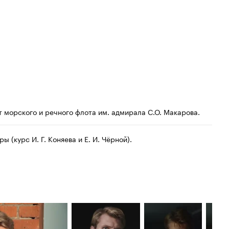
т морского и речного флота им. адмирала С.О. Макарова.
 (курс И. Г. Коняева и Е. И. Чёрной).