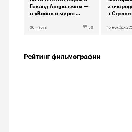
Гевонд Андреасяны —
и очеред
о «Войне и мире»
в Стране
и стабильности
30 марта
68
15 ноября 20
репутации
Рейтинг фильмографии