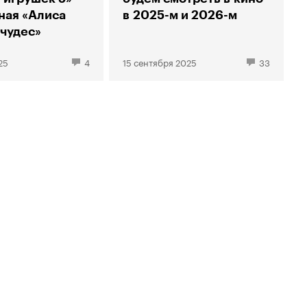
ная «Алиса
в 2025-м и 2026-м
 чудес»
25
4
15 сентября 2025
33