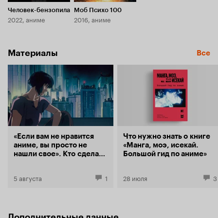
поставлены динамично, с множеством
сущем, ведь
нестандартных ракурсов, которые добавляют
«обхода» во
Человек-бензопила
Моб Психо 100
напряжения и визуального разнообразия.
ответа на з
2022, аниме
2016, аниме
Опенинг - это отдельный шедевр, который я до
«дандадан»
сих пор пересматриваю. Герои заслуживают
против Чьей
отдельного упоминания. Они не стереотипны
духовной д
Материалы
и по-настоящему развиваются в процессе
христианств
Все
истории. Главные персонажи, Аясе и Окарун,
затем катол
не только подкупают своим взаимодействием и
конфликт за
химией, но и демонстрируют неожиданные
второй сотн
стороны своих характеров, что делает их
же для Юкин
интересными и многогранными. Несмотря на
«дандадан»? О п. 2. Атмосфе
их различия, они отлично дополняют друг
повествова
друга, и наблюдать за их совместными
оставляют г
приключениями — одно удовольствие. Аниме
шокируют, в
также отлично работает с юмором. Оно удачно
изобразите
«Если вам не нравится
Что нужно знать о книге
балансирует между серьезными моментами и
истории по
аниме, вы просто не
«Манга, моэ, исекай.
легкими комедийными сценами, что придает
далее стано
нашли свое». Кто сделал
Большой гид по аниме»
ему неповторимый шарм. В то время как
сёненом. Ли
книгу «Манга, моэ,
многие истории о сверхъестественном делают
истории пиш
исекай. Большой гид по
упор на мрачность, Дандадан умело
характерно 
5 августа
1
28 июля
3
аниме»
использует юмор, чтобы осветлить атмосферу,
модерна. По
делая ее менее давящей, но при этом не теряя
пока малое 
динамики и напряжения. На мой взгляд,
ещё боретс
Дандадан — это яркий представитель
переносит и
Дополнительные данные