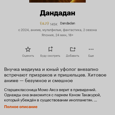
Дандадан
Dandadan
145K
Рейтинг
8.7
Кинопоиска
с 2024, аниме, мультфильм, фантастика, 2 сезона
8.7.
Япония, 24 мин, 18+
топ
250
Оценить
Буду смотреть
Добавить
Еще
Внучка медиума и юный уфолог внезапно 
встречают призраков и пришельцев. Хитовое 
аниме — безумное и смешное
Старшеклассница Момо Аясэ верит в привидений. 
Однажды она знакомится с парнем Кэном Такакурой, 
который убеждён в существовании инопланетян. 
Они начинают спорить, пытаясь навязать друг другу свою 
Полное описание
точку зрения, и решают посетить оккультные места. 
Выясняется, что оба были правы.