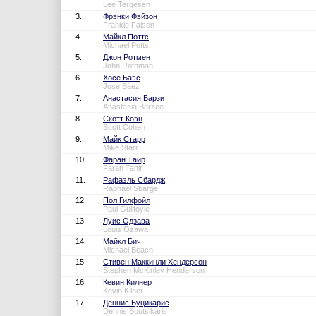
Lee Tergesen
3.
Фрэнки Фэйзон
Frankie Faison
4.
Майкл Поттс
Michael Potts
5.
Джон Ротмен
John Rothman
6.
Хосе Баэс
José Báez
7.
Анастасия Барзи
Anastasia Barzee
8.
Скотт Коэн
Scott Cohen
9.
Майк Старр
Mike Starr
10.
Фаран Таир
Faran Tahir
11.
Рафаэль Сбардж
Raphael Sbarge
12.
Пол Гилфойл
Paul Guilfoyle
13.
Луис Одзава
Louis Ozawa
14.
Майкл Бич
Michael Beach
15.
Стивен Маккинли Хендерсон
Stephen McKinley Henderson
16.
Кевин Килнер
Kevin Kilner
17.
Деннис Буцикарис
Dennis Boutsikaris