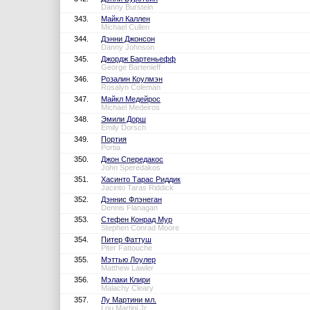
Danny Burstein
343.
Майкл Каллен
Michael Cullen
344.
Дэнни Джонсон
Danny Johnson
345.
Джордж Бартеньефф
George Bartenieff
346.
Розалин Коулмэн
Rosalyn Coleman
347.
Майкл Медейрос
Michael Medeiros
348.
Эмили Дорш
Emily Dorsch
349.
Портия
Portia
350.
Джон Спередакос
John Speredakos
351.
Хасинто Тарас Риддик
Jacinto Taras Riddick
352.
Дэннис Флэнеган
Dennis Flanagan
353.
Стефен Конрад Мур
Stephen Conrad Moore
354.
Питер Фаттуш
Piter Fattouche
355.
Мэттью Лоулер
Matthew Lawler
356.
Мэлаки Клири
Malachy Cleary
357.
Лу Мартини мл.
Lou Martini Jr.