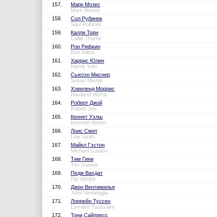
157.
Марк Мозес
Mark Moses
158.
Сол Рубинек
Saul Rubinek
159.
Калли Торн
Callie Thorne
160.
Рон Рифкин
Ron Rifkin
161.
Харрис Юлин
Harris Yulin
162.
Сьюзэн Миснер
Susan Misner
163.
Хэвиленд Моррис
Haviland Morris
164.
Роберт Джой
Robert Joy
165.
Кеннет Уэлш
Kenneth Welsh
166.
Лоис Смит
Lois Smith
167.
Майкл Гэстон
Michael Gaston
168.
Тим Гини
Tim Guinee
169.
Педж Вахдат
Pej Vahdat
170.
Джон Вентимилья
John Ventimiglia
171.
Лоррейн Туссен
Lorraine Toussaint
172.
Тони Сайпресс