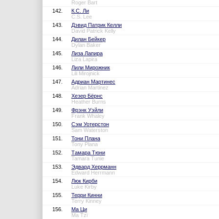
Roger Bart
142.
К.С. Ли
C.S. Lee
143.
Дэвид Патрик Келли
David Patrick Kelly
144.
Дилан Бейкер
Dylan Baker
145.
Лиза Лапира
Liza Lapira
146.
Лили Мирожник
Lili Mirojnick
147.
Адриан Мартинес
Adrian Martinez
148.
Хезер Бёрнс
Heather Burns
149.
Фрэнк Уэйли
Frank Whaley
150.
Сэм Уотерстон
Sam Waterston
151.
Тони Плана
Tony Plana
152.
Тамара Тюни
Tamara Tunie
153.
Эдвард Херрманн
Edward Herrmann
154.
Люк Кирби
Luke Kirby
155.
Терри Кинни
Terry Kinney
156.
Ма Ци
Ma Tzi