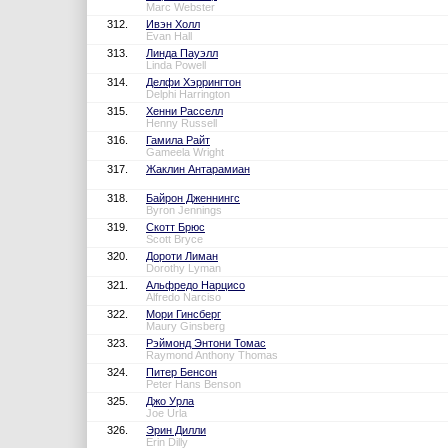
Marc Webster
312.
Ивэн Холл
Evan Hall
313.
Линда Пауэлл
Linda Powell
314.
Делфи Хэррингтон
Delphi Harrington
315.
Хенни Расселл
Henny Russell
316.
Гамила Райт
Gameela Wright
317.
Жаклин Антарамиан
318.
Байрон Дженнингс
Byron Jennings
319.
Скотт Брюс
Scott Bryce
320.
Дороти Лиман
Dorothy Lyman
321.
Альфредо Нарцисо
Alfredo Narciso
322.
Мори Гинсберг
Maury Ginsberg
323.
Рэймонд Энтони Томас
Raymond Anthony Thomas
324.
Питер Бенсон
Peter Hans Benson
325.
Джо Урла
Joe Urla
326.
Эрин Дилли
Erin Dilly