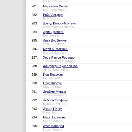
Michael Mulheren
281.
Марселин Хьюго
Marceline Hugot
282.
Рой Авигдори
Roy Avigdori
283.
Дэвид Волос-Фонтено
David Wolos-Fonteno
284.
Эрик Дженсен
Erik Jensen
285.
Лиза Дж. Беннетт
Liza J. Bennett
286.
Мэри Б. Макканн
Mary B. McCann
287.
Хосе Рамон Росарио
José Ramón Rosario
288.
Альфред Саукелли мл.
Alfred Sauchelli Jr.
289.
Йен Блэкман
Ian Blackman
290.
Стив Кирбус
Steve Cirbus
291.
Джеймс Муртаг
James Murtaugh
292.
Дебора Оффнер
Deborah Offner
293.
Дэвид Питту
David Pittu
294.
Марк Таллман
Mark Tallman
295.
Луис Ванариа
Louis Vanaria