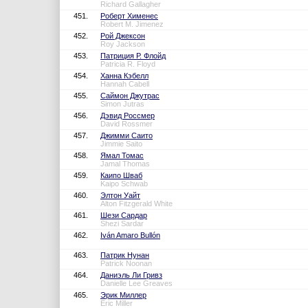
Richard Gallagher
451.
Роберт Хименес
Robert M. Jimenez
452.
Рой Джексон
Roy Jackson
453.
Патриция Р. Флойд
Patricia R. Floyd
454.
Ханна Кэбелл
Hannah Cabell
455.
Саймон Джутрас
Simon Jutras
456.
Дэвид Россмер
David Rossmer
457.
Джимми Саито
Jimmie Saito
458.
Ямал Томас
Jamal Thomas
459.
Каипо Шваб
Kaipo Schwab
460.
Элтон Уайт
Alton Fitzgerald White
461.
Шези Сардар
Shezi Sardar
462.
Iván Amaro Bullón
463.
Патрик Нунан
Patrick Noonan
464.
Даниэль Ли Гривз
Danielle Lee Greaves
465.
Эрик Миллер
Eric Miller