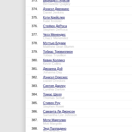
373.
Бернадетт Куигли
Bernadette Quigley
374.
Дэниэл Дженкинс
Daniel Jenkins
375.
Кэти Крейслер
Katie Kreisler
376.
Стефен ДеРоса
Stephen DeRosa
377.
Чезз Менендес
Chazz Menendez
378.
Мэттью Блумм
Matthew Sean Blumm
379.
Тобиас Трювиллион
Tobias Truvillion
380.
Кевин Коллинз
Kevin Collins
381.
Джоанна Дэй
Johanna Day
382.
Дэниэл Орескес
Daniel Oreskes
383.
Синтия Дарлоу
Cynthia Darlow
384.
Томас Шелл
Thomas Schall
385.
Стивен Роу
Stephen Rowe
386.
Саманта Ли Джонсон
Samantha Lee Johnson
387.
Моти Марголин
Moti Margolin
388.
Энд Палладино