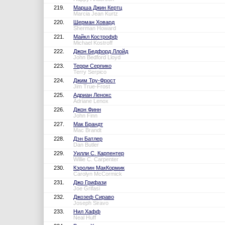
219.
Марша Джин Кертц
Marcia Jean Kurtz
220.
Шерман Ховард
Sherman Howard
221.
Майкл Кострофф
Michael Kostroff
222.
Джон Бедфорд Ллойд
John Bedford Lloyd
223.
Терри Серпико
Terry Serpico
224.
Джим Тру-Фрост
Jim True-Frost
225.
Адриан Ленокс
Adriane Lenox
226.
Джон Финн
John Finn
227.
Мак Брандт
Mac Brandt
228.
Дэн Батлер
Dan Butler
229.
Уилли С. Карпентер
Willie C. Carpenter
230.
Кэролин МакКормик
Carolyn McCormick
231.
Джо Грифази
Joe Grifasi
232.
Джозеф Сираво
Joseph Siravo
233.
Нил Хафф
Neal Huff