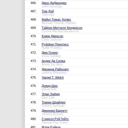
466.
Джон ДиДжорджо
John DiGiorgio
467.
Том Дэй
Tom Day
468.
Майкл Томас Холмс
Michael Thomas Holmes
469.
Тайрон Митчелл Хендерсон
Tyrone Mitchell Henderson
470.
Кларк Джексон
Clark Jackson
471.
Руффин Прентисс
Ruffin Prentiss
472.
Дрю Гелинг
Drew Gehling
473.
Андре Да Силва
Andre Da Silva
474.
Джоанна Райнхарт
JoAnna Rhinehart
475.
Yaegel T. Welch
476.
Дэвид Ших
David Shih
477.
Элан Зафир
Elan Zafir
478.
Томми Шрайдер
Tommy Schrider
479.
Джереми Барнетт
Jeremy Burnett
480.
Сэмюэл Рэй Гейтс
Samuel Ray Gates
481.
Мэри Бэйкон