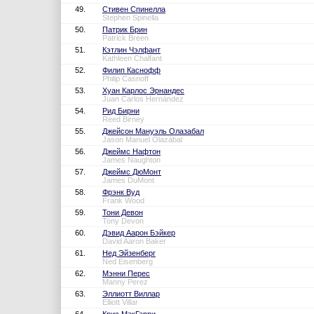
49.
Стивен Спинелла
Stephen Spinella
50.
Патрик Брин
Patrick Breen
51.
Кэтлин Чэлфант
Kathleen Chalfant
52.
Филип Каснофф
Philip Casnoff
53.
Хуан Карлос Эрнандес
Juan Carlos Hernández
54.
Рид Бирни
Reed Birney
55.
Джейсон Мануэль Олазабал
Jason Manuel Olazábal
56.
Джеймс Нафтон
James Naughton
57.
Джеймс ДюМонт
James DuMont
58.
Фрэнк Вуд
Frank Wood
59.
Тони Девон
Tony Devon
60.
Дэвид Аарон Бэйкер
David Aaron Baker
61.
Нед Эйзенберг
Ned Eisenberg
62.
Мэнни Перес
Manny Perez
63.
Эллиотт Виллар
Elliott Villar