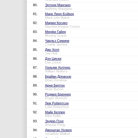
80.
Энтони Мангано
Anthony Mangano
81.
Марк Линн-Бэйкер
Mark Linn-Baker
82.
Марми Косико
Marmee Regine Cosico
83.
Мерфи Гайер
Murphy Guyer
84.
Чарльз Семине
Charlie Semine
85.
Джо Холт
Joe Holt
86.
Дэн Циски
Dan Ziskie
87.
Уильям Уолтерс
William Walters
88.
Брайан Донахью
Brian Donahue
89.
Арни Бертон
Arnie Burton
90.
Роджер Бреннер
Roger Brenner
91.
Люк Робертсон
Luke Robertson
92.
Майк Келлер
Mike Keller
93.
Эндрю Пэнг
Andrew Pang
94.
Джонатан Уолкер
Jonathan Walker