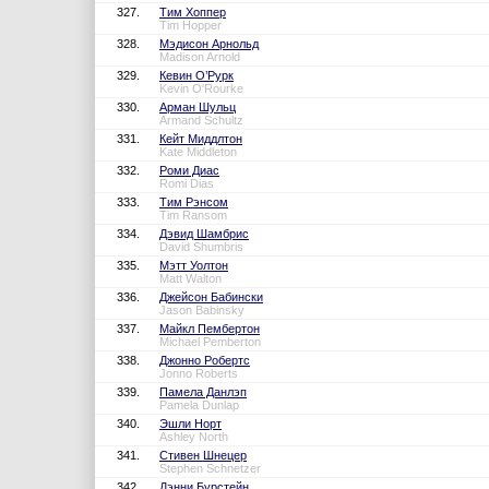
327.
Тим Хоппер
Tim Hopper
328.
Мэдисон Арнольд
Madison Arnold
329.
Кевин О’Рурк
Kevin O'Rourke
330.
Арман Шульц
Armand Schultz
331.
Кейт Миддлтон
Kate Middleton
332.
Роми Диас
Romi Dias
333.
Тим Рэнсом
Tim Ransom
334.
Дэвид Шамбрис
David Shumbris
335.
Мэтт Уолтон
Matt Walton
336.
Джейсон Бабински
Jason Babinsky
337.
Майкл Пембертон
Michael Pemberton
338.
Джонно Робертс
Jonno Roberts
339.
Памела Данлэп
Pamela Dunlap
340.
Эшли Норт
Ashley North
341.
Стивен Шнецер
Stephen Schnetzer
342.
Дэнни Бурстейн