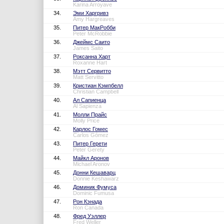
Karina Arroyave
34.
Эми Харгривз
Amy Hargreaves
35.
Питер МакРобби
Peter McRobbie
36.
Джеймс Саито
James Saito
37.
Роксанна Харт
Roxanne Hart
38.
Мэтт Сервитто
Matt Servitto
39.
Кристиан Кэмпбелл
Christian Campbell
40.
Ал Сапиенца
Al Sapienza
41.
Молли Прайс
Molly Price
42.
Карлос Гомес
Carlos Gómez
43.
Питер Герети
Peter Gerety
44.
Майкл Аронов
Michael Aronov
45.
Донни Кешаварц
Donnie Keshawarz
46.
Доминик Фумуса
Dominic Fumusa
47.
Рон Кэнада
Ron Canada
48.
Фред Уэллер
Fred Weller