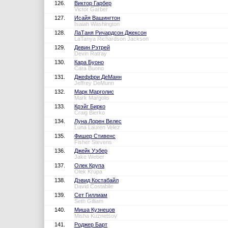
126.
Виктор Гарбер
Victor Garber
127.
Исайя Вашингтон
Isaiah Washington
128.
ЛаТаня Ричардсон Джексон
LaTanya Richardson Jackson
129.
Девин Рэтрей
Devin Ratray
130.
Кара Буоно
Cara Buono
131.
Джеффри ДеМанн
Jeffrey DeMunn
132.
Марк Марголис
Mark Margolis
133.
Крэйг Бирко
Craig Bierko
134.
Луна Лорен Велес
Luna Lauren Velez
135.
Фишер Стивенс
Fisher Stevens
136.
Джейк Уэбер
Jake Weber
137.
Олек Крупа
Olek Krupa
138.
Дэвид Костабайл
David Costabile
139.
Сет Гиллиам
Seth Gilliam
140.
Миша Кузнецов
Misha Kuznetsov
141.
Роджер Барт