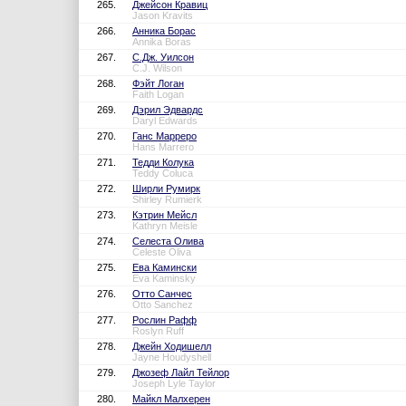
265.
Джейсон Кравиц
Jason Kravits
266.
Анника Борас
Annika Boras
267.
С.Дж. Уилсон
C.J. Wilson
268.
Фэйт Логан
Faith Logan
269.
Дэрил Эдвардс
Daryl Edwards
270.
Ганс Марреро
Hans Marrero
271.
Тедди Колука
Teddy Coluca
272.
Ширли Румирк
Shirley Rumierk
273.
Кэтрин Мейсл
Kathryn Meisle
274.
Селеста Олива
Celeste Oliva
275.
Ева Камински
Eva Kaminsky
276.
Отто Санчес
Otto Sanchez
277.
Рослин Рафф
Roslyn Ruff
278.
Джейн Ходишелл
Jayne Houdyshell
279.
Джозеф Лайл Тейлор
Joseph Lyle Taylor
280.
Майкл Малхерен