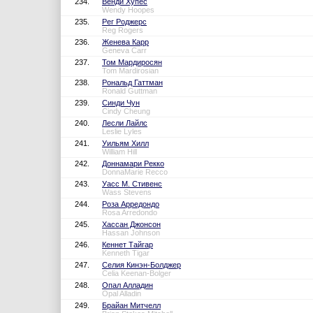
234.
Венди Хупес
Wendy Hoopes
235.
Рег Роджерс
Reg Rogers
236.
Женева Карр
Geneva Carr
237.
Том Мардиросян
Tom Mardirosian
238.
Рональд Гаттман
Ronald Guttman
239.
Синди Чун
Cindy Cheung
240.
Лесли Лайлс
Leslie Lyles
241.
Уильям Хилл
William Hill
242.
Доннамари Рекко
DonnaMarie Recco
243.
Уасс М. Стивенс
Wass Stevens
244.
Роза Арредондо
Rosa Arredondo
245.
Хассан Джонсон
Hassan Johnson
246.
Кеннет Тайгар
Kenneth Tigar
247.
Селия Кинэн-Болджер
Celia Keenan-Bolger
248.
Опал Алладин
Opal Alladin
249.
Брайан Митчелл