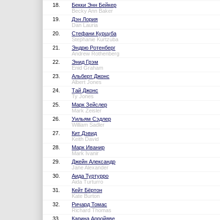
18.
Бекки Энн Бейкер
Becky Ann Baker
19.
Дэн Лория
Dan Lauria
20.
Стефани Курцуба
Stephanie Kurtzuba
21.
Эндрю Ротенберг
Andrew Rothenberg
22.
Энид Грэм
Enid Graham
23.
Альберт Джонс
Albert Jones
24.
Тай Джонс
Ty Jones
25.
Марк Зейслер
Mark Zeisler
26.
Уильям Сэдлер
William Sadler
27.
Кит Дэвид
Keith David
28.
Марк Иванир
Mark Ivanir
29.
Джейн Александр
Jane Alexander
30.
Аида Туртурро
Aida Turturro
31.
Кейт Бёртон
Kate Burton
32.
Ричард Томас
Richard Thomas
33.
Карина Арройяве