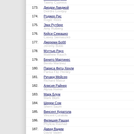
Tawny Cypress
173.
Дирдри Лавджой
Deirdre Lovejoy
174.
Роджер Рис
Roger Rees
175.
Эми Рутберг
Amy Rutberg
176.
Кейси Семашко
Casey Siemaszko
177.
Джереми Бобб
Jeremy Bobb
178.
Мэттью Раух
Matthew Rauch
179.
Бенито Мартинес
Benito Martinez
180.
Париса Фитц-Хенли
Parisa Fitz-Henley
181.
Ричард Мейсер
Richard Masur
182.
Алисия Райнер
Alysia Reiner
183.
Марк Блум
Mark Blum
184.
Шерри Сом
Sherri Saum
185.
Винсент Куратола
Vincent Curatola
186.
Филишия Рашад
Phylicia Rashad
187.
Давид Вадим
David Vadim