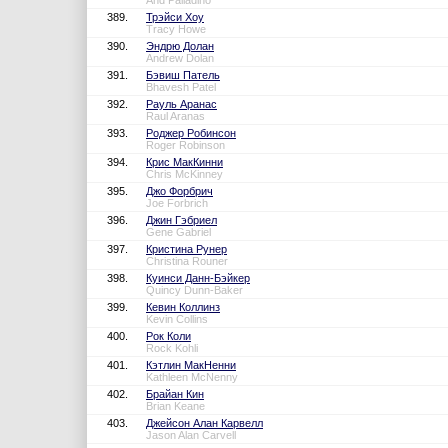
And Palladino
389.
Трэйси Хоу
Tracy Howe
390.
Эндрю Долан
Andrew Dolan
391.
Бэвиш Патель
Bhavesh Patel
392.
Рауль Аранас
Raul Aranas
393.
Роджер Робинсон
Roger Robinson
394.
Крис МакКинни
Chris McKinney
395.
Джо Форбрич
Joe Forbrich
396.
Джин Гэбриел
Gene Gabriel
397.
Кристина Рунер
Christina Rouner
398.
Куинси Данн-Бэйкер
Quincy Dunn-Baker
399.
Кевин Коллинз
Kevin Collins
400.
Рок Коли
Rock Kohli
401.
Кэтлин МакНенни
Kathleen McNenny
402.
Брайан Кин
Brian Keane
403.
Джейсон Алан Карвелл
Jason Alan Carvell