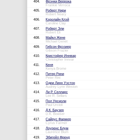
404.
Фрэнки Веррока
Frankie Verroca
405.
Роберт Нири
Robert Neary
406.
Кэролайн Клэй
Caroline Clay
407.
Роберт Эли
Robert Eli
408.
Майкл Жене
Michael Genet
409.
Гибсон Фрэзиер
Gibson Frazier
410.
Кристофер Иннвар
Christopher Innvar
411.
Кеня
Kenya Brome
412.
Питер Рини
Peter Rini
413.
Одри Линн Уэстон
Audrey Lynn Weston
414.
Ли Р. Селларс
Lee R. Sellars
415.
Пол Урсиоли
Paul Urcioli
416.
Д.К. Баузер
D.K. Bowser
417.
Сайрус Фармер
Cyrus Farmer
418.
Лоуренс Блум
Laurence Blum
419.
Эбигейл Френд