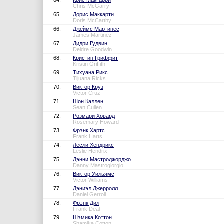
64.
Крис МакГарри
Chris McGarry
65.
Дорис Маккарти
Doris McCarthy
66.
Джеймс Мартинес
James Martinez
67.
Дидри Гудвин
Deidre Goodwin
68.
Кристин Гриффит
Kristin Griffith
69.
Тихуана Рикс
Tijuana Ricks
70.
Виктор Круз
Victor Cruz
71.
Шон Каллен
Sean Cullen
72.
Розмари Ховард
Rosemary Howard
73.
Фрэнк Хартс
Frank Harts
74.
Лесли Хендрикс
Leslie Hendrix
75.
Дэнни Мастроджорджо
Danny Mastrogiorgio
76.
Виктор Уильямс
Victor Williams
77.
Дэниэл Джерролл
Daniel Gerroll
78.
Фрэнк Дил
Frank Deal
79.
Шэмика Коттон
Shamika Cotton