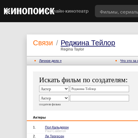
Онлайн-кинотеатр
Связи
/
Реджина Тейлор
Regina Taylor
Личное дело »
Что это за
Искать фильм по создателям:
создатели фильма
Актеры
1.
Пол Кальдерон
Paul Calderon
2.
Ли Тергесен