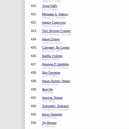
Abigail Friend
420.
Эзра Найт
Ezra Knight
421.
Мириам А. Химэн
Miriam A. Hyman
422.
Аарон Серотски
Aaron Serotsky
423.
Пол Энтони Стюарт
Paul Anthony Stewart
424.
Джои Озенн
Joey Auzenne
425.
Санджит Де Силва
Sanjit De Silva
426.
Бабба Уэйлер
Bubba Weiler
427.
Джордж Р. Шеффи
George R. Sheffey
428.
Дон Гиллори
Don Guillory
429.
Кеша Льюис-Эванс
Kecia Lewis
430.
Фил Ни
Phil Nee
431.
Ариэль Элиас
Ariel Eliaz
432.
Элизабет Лоякано
Elizabeth Loyacano
433.
Билл Уинклер
Bill Winkler
434.
Эд Моран
Ed Moran