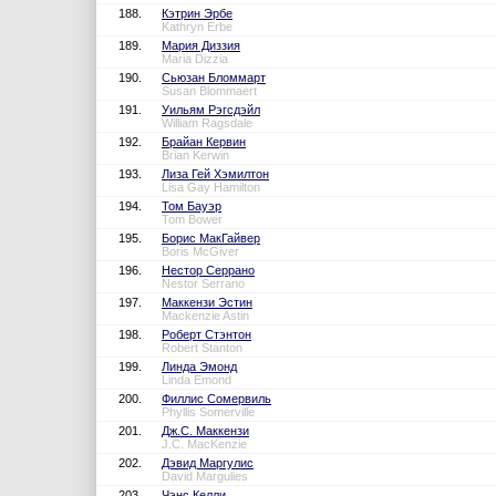
188.
Кэтрин Эрбе
Kathryn Erbe
189.
Мария Диззия
Maria Dizzia
190.
Сьюзан Бломмарт
Susan Blommaert
191.
Уильям Рэгсдэйл
William Ragsdale
192.
Брайан Кервин
Brian Kerwin
193.
Лиза Гей Хэмилтон
Lisa Gay Hamilton
194.
Том Бауэр
Tom Bower
195.
Борис МакГайвер
Boris McGiver
196.
Нестор Серрано
Nestor Serrano
197.
Маккензи Эстин
Mackenzie Astin
198.
Роберт Стэнтон
Robert Stanton
199.
Линда Эмонд
Linda Emond
200.
Филлис Сомервиль
Phyllis Somerville
201.
Дж.С. Маккензи
J.C. MacKenzie
202.
Дэвид Маргулис
David Margulies
203.
Чэнс Келли