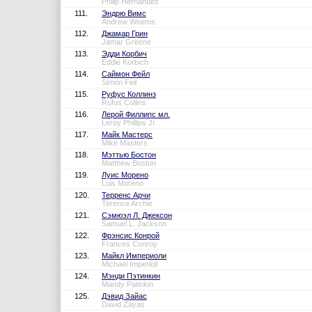
Philip Hernandez
111.
Эндрю Вимс
Andrew Weems
112.
Джамар Грин
Jamar Greene
113.
Эдди Корбич
Eddie Korbich
114.
Саймон Фейл
Simon Feil
115.
Руфус Коллинз
Rufus Collins
116.
Лерой Филлипс мл.
Leroy Phillips Jr.
117.
Майк Мастерс
Mike Masters
118.
Мэттью Бостон
Matthew Boston
119.
Луис Морено
Luis Moreno
120.
Терренс Арчи
Terence Archie
121.
Сэмюэл Л. Джексон
Samuel L. Jackson
122.
Фрэнсис Конрой
Frances Conroy
123.
Майкл Империоли
Michael Imperioli
124.
Мэнди Пэтинкин
Mandy Patinkin
125.
Дэвид Зайас
David Zayas