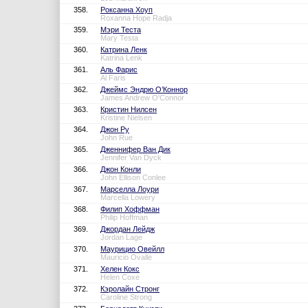
358.
Роксанна Хоуп
Roxanna Hope Radja
359.
Мэри Теста
Mary Testa
360.
Катрина Ленк
Katrina Lenk
361.
Аль Фарис
Al Faris
362.
Джеймс Эндрю О’Коннор
James Andrew O'Connor
363.
Кристин Нилсен
Kristine Nielsen
364.
Джон Ру
John Rue
365.
Дженнифер Ван Дик
Jennifer Van Dyck
366.
Джон Конли
John Ellison Conlee
367.
Марселла Лоури
Marcella Lowery
368.
Филип Хоффман
Philip Hoffman
369.
Джордан Лейдж
Jordan Lage
370.
Маурицио Овейлл
Mauricio Ovalle
371.
Хелен Кокс
Helen Coxe
372.
Кэролайн Стронг
Caroline Strong