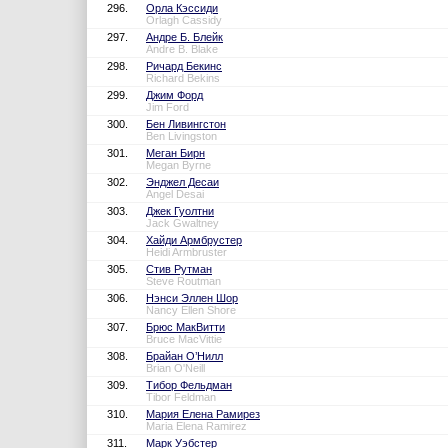
296.
Орла Кэссиди
Orlagh Cassidy
297.
Андре Б. Блейк
Andre B. Blake
298.
Ричард Бекинс
Richard Bekins
299.
Джим Форд
Jim Ford
300.
Бен Ливингстон
Ben Livingston
301.
Меган Бирн
Megan Byrne
302.
Энджел Десаи
Angel Desai
303.
Джек Гуолтни
Jack Gwaltney
304.
Хайди Армбрустер
Heidi Armbruster
305.
Стив Рутман
Steve Routman
306.
Нэнси Эллен Шор
Nancy Ellen Shore
307.
Брюс МакВитти
Bruce MacVittie
308.
Брайан О’Нилл
Brian O'Neill
309.
Тибор Фельдман
Tibor Feldman
310.
Мария Елена Рамирез
Maria Elena Ramirez
311.
Марк Уэбстер