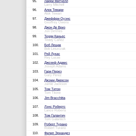
95.
Ларри Митчелл
Larry Mitchell
96.
Алок Тевари
Alok Tewari
97.
Джеффри Оуэнс
Geoffrey Owens
98.
Джон Де Вриз
Jon DeVries
99.
Тедди Каньес
Teddy Cañez
100.
Боб Лещак
Bob Leszczak
101.
Рей Лукас
Rey Lucas
102.
Джозеф Адамс
Joseph Adams
103.
Гари Перез
Gary Perez
104.
Джэми Джексон
Jamie Jackson
105.
Том Титон
Tom Titone
106.
Jim Bracchitta
107.
Лэнс Робертс
Lance Roberts
108.
Том Галантич
Tom Galantich
109.
Роберт Турано
Robert Turano
110.
Филип Эрнандез