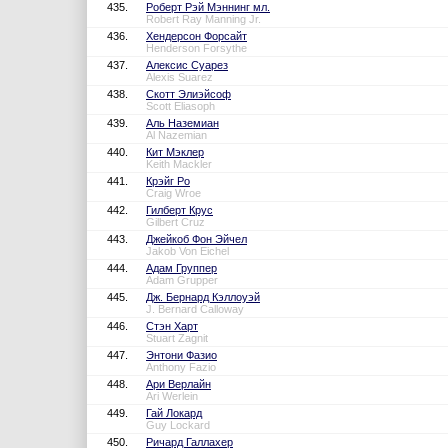
435.
Роберт Рэй Мэннинг мл.
Robert Ray Manning Jr.
436.
Хендерсон Форсайт
Henderson Forsythe
437.
Алексис Суарез
Alexis Suarez
438.
Скотт Элиэйсоф
Scott Eliasoph
439.
Аль Наземиан
Al Nazemian
440.
Кит Мэклер
Keith Mackler
441.
Крэйг Ро
Craig Wroe
442.
Гилберт Крус
Gilbert Cruz
443.
Джейкоб Фон Эйчел
Jakob Von Eichel
444.
Адам Группер
Adam Grupper
445.
Дж. Бернард Кэллоуэй
J. Bernard Calloway
446.
Стэн Харт
Stuart Zagnit
447.
Энтони Фазио
Anthony Fazio
448.
Ари Верлайн
Ari Werlein
449.
Гай Локард
Guy Lockard
450.
Ричард Галлахер