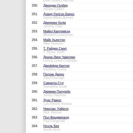
Brian Stokes Mitchell
250.
Джордан Гелбер
Jordan Gelber
251.
Дэвид Уилсон Барнс
David Wilson Barnes
252.
Джереми Холм
Jeremy Holm
253.
Майкл Кантримэн
Michael Countryman
254.
Майк Хьюстон
Mike Houston
255.
Т. Райдер Смит
T. Ryder Smith
256.
Донна Линн Чамплин
Donna Lynne Champlin
257.
Джеффри Кантор
Geoffrey Cantor
258.
Патрик Дарро
Patch Darragh
259.
Саманта Сул
Samantha Soule
260.
Джимми Палумбо
Jimmy Palumbo
261.
Луис Рамос
Luis Antonio Ramos
262.
Николас Уаймэн
Nick Wyman
263.
Пол Фицджералд
Paul Fitzgerald
264.
Ноэль Бек
Noelle Beck