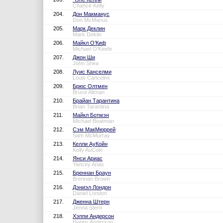
Chance Kelly
204.
Дон Макманус
Don McManus
205.
Марк Деклин
Mark Deklin
206.
Майкл О’Киф
Michael O'Keefe
207.
Джон Ши
John Shea
208.
Луис Канселми
Louis Cancelmi
209.
Брюс Олтмен
Bruce Altman
210.
Брайан Тарантина
Brian Tarantina
211.
Майкл Ботмэн
Michael Boatman
212.
Сэм МакМюррей
Sam McMurray
213.
Келли АуКойн
Kelly AuCoin
214.
Янси Ариас
Yancey Arias
215.
Бреннан Браун
Brennan Brown
216.
Дэниэл Лондон
Daniel London
217.
Дженна Штерн
Jenna Stern
218.
Хэппи Андерсон
Happy Anderson