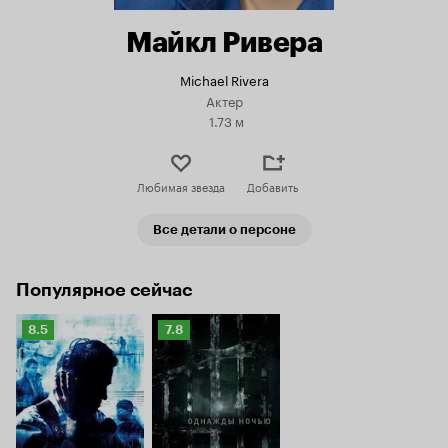
Майкл Ривера
Michael Rivera
Актер
1.73 м
Любимая звезда
Добавить
Все детали о персоне
Популярное сейчас
Рейтинг
Рейтинг
8.5
7.8
Кинопоиска
Кинопоиска
8.5
7.8