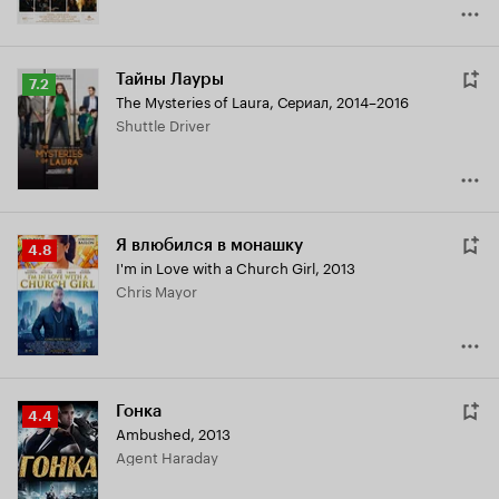
Тайны Лауры
Рейтинг
7.2
The Mysteries of Laura
,
Сериал, 2014–2016
Кинопоиска
Shuttle Driver
7.2
Я влюбился в монашку
Рейтинг
4.8
I'm in Love with a Church Girl
,
2013
Кинопоиска
Chris Mayor
4.8
Гонка
Рейтинг
4.4
Ambushed
,
2013
Кинопоиска
Agent Haraday
4.4