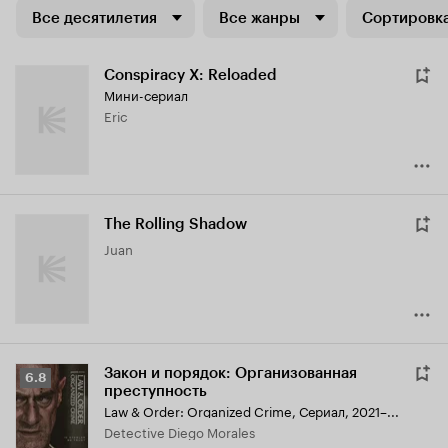
Все десятилетия
Все жанры
Сортировка
Conspiracy X: Reloaded
Мини-сериал
Eric
The Rolling Shadow
Juan
Закон и порядок: Организованная
Рейтинг
6.8
преступность
Кинопоиска
Law & Order: Organized Crime
,
Сериал, 2021–...
6.8
Detective Diego Morales