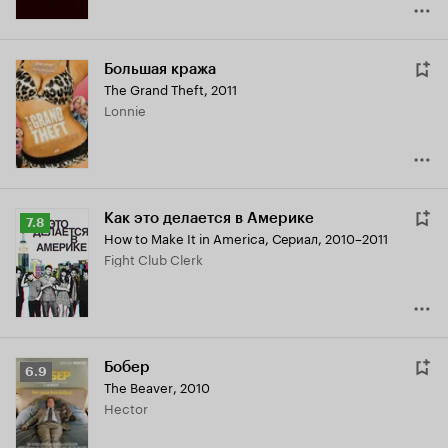
Большая кража
The Grand Theft
,
2011
Lonnie
Как это делается в Америке
Рейтинг
7.8
How to Make It in America
,
Сериал, 2010–2011
Кинопоиска
Fight Club Clerk
7.8
Бобер
Рейтинг
6.9
The Beaver
,
2010
Кинопоиска
Hector
6.9