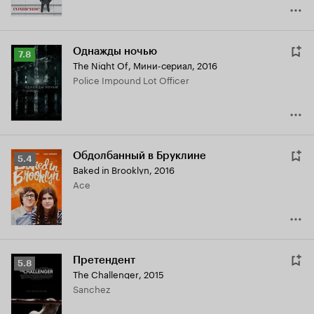
Однажды ночью
Рейтинг
7.8
The Night Of
,
Мини-сериал, 2016
Кинопоиска
Police Impound Lot Officer
7.8
Обдолбанный в Бруклине
Рейтинг
5.4
Baked in Brooklyn
,
2016
Кинопоиска
Ace
5.4
Претендент
Рейтинг
5.8
The Challenger
,
2015
Кинопоиска
Sanchez
5.8