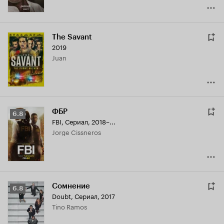
The Savant
2019
Juan
ФБР
Рейтинг
6.8
FBI
,
Сериал, 2018–...
Кинопоиска
Jorge Cissneros
6.8
Сомнение
Рейтинг
6.8
Doubt
,
Сериал, 2017
Кинопоиска
Tino Ramos
6.8