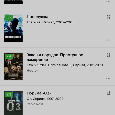
Прослушка
Рейтинг
8.5
The Wire
,
Сериал, 2002–2008
Кинопоиска
8.5
Закон и порядок. Преступное
Рейтинг
7.4
намерение
Кинопоиска
Law & Order: Criminal Intent
,
Сериал, 2001–2011
7.4
Hector
Тюрьма «ОZ»
Рейтинг
7.9
Oz
,
Сериал, 1997–2003
Кинопоиска
Pablo Rosa
7.9