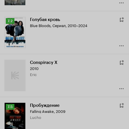
Голубая кровь
Рейтинг
7.2
Blue Bloods
,
Сериал, 2010–2024
Кинопоиска
7.2
Conspiracy X
2010
Eric
Пробуждение
Рейтинг
7.5
Falling Awake
,
2009
Кинопоиска
Lucho
7.5