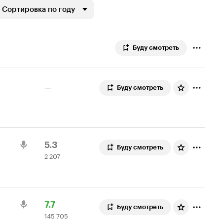
Сортировка по году
Буду смотреть
—
Буду смотреть
Рейтинг
2
5.3
Буду смотреть
2 207
Кинопоиска
207
5.3
оценок
Рейтинг
145
7.7
Буду смотреть
145 705
Кинопоиска
705