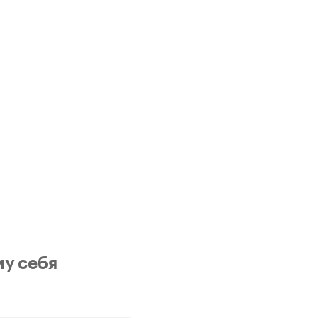
му себя