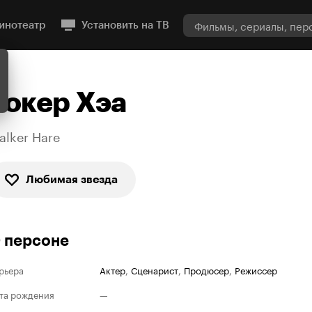
инотеатр
Установить на ТВ
Уокер Хэа
alker Hare
Любимая звезда
 персоне
рьера
Актер
,
Сценарист
,
Продюсер
,
Режиссер
та рождения
—