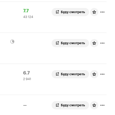
Рейтинг
43
7.7
Буду смотреть
43 124
Кинопоиска
124
7.7
оценки
Буду смотреть
Рейтинг
2
6.7
Буду смотреть
2 941
Кинопоиска
941
6.7
оценка
—
Буду смотреть