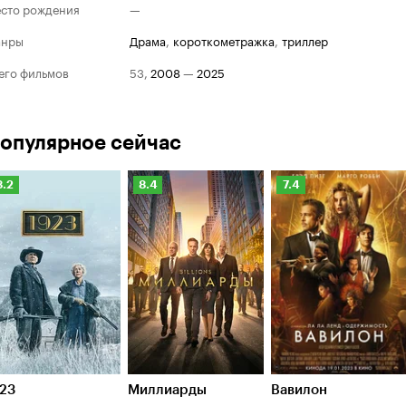
сто рождения
—
анры
драма
,
короткометражка
,
триллер
его фильмов
53
,
2008
—
2025
опулярное сейчас
Рейтинг
Рейтинг
Рейтинг
8.2
8.4
7.4
Кинопоиска
Кинопоиска
Кинопоиска
.2
8.4
7.4
23
Миллиарды
Вавилон