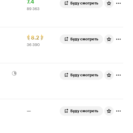
Рейтинг
89
7.4
Буду смотреть
89 363
Кинопоиска
363
7.4
оценки
Рейтинг
36
8.2
Буду смотреть
36 390
Кинопоиска
390
8.2.
оценок
топ
250
Буду смотреть
—
Буду смотреть