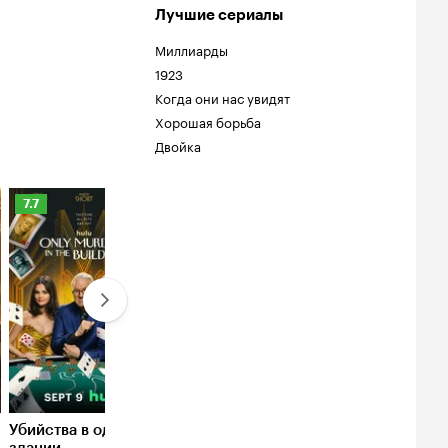
Лучшие сериалы
Миллиарды
1923
Когда они нас увидят
Хорошая борьба
Двойка
Рейтинг
Рейтинг
7.7
7.6
Кинопоиска
Кинопоиска
7.7
7.6
Убийства в одном
Чёрный список