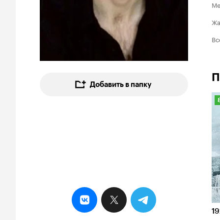
Ме
Ж
Вс
П
Добавить в папку
8
19