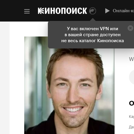
Онлайн-к
У вас включен VPN или
в вашей стране доступен
не весь каталог Кинопоиска
W
О
Ка
Да