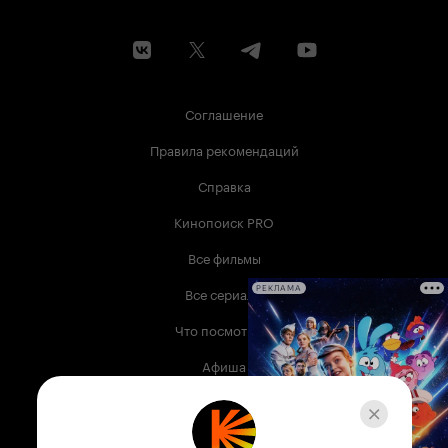
Соглашение
Правила рекомендаций
Справка
Кинопоиск PRO
Все фильмы
Все сериалы
РЕКЛАМА
Что посмотреть
Афиша
Музыка
Телепрограмма