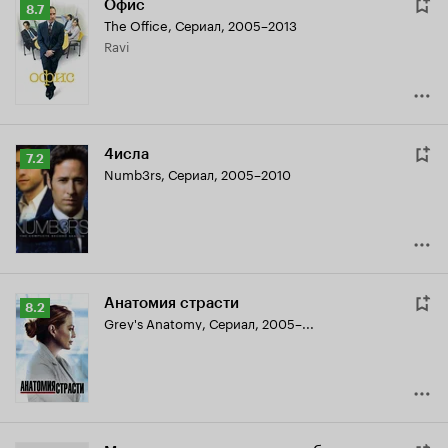
Офис
Рейтинг
8.7
The Office
,
Сериал, 2005–2013
Кинопоиска
Ravi
8.7
4исла
Рейтинг
7.2
Numb3rs
,
Сериал, 2005–2010
Кинопоиска
7.2
Анатомия страсти
Рейтинг
8.2
Grey's Anatomy
,
Сериал, 2005–...
Кинопоиска
8.2