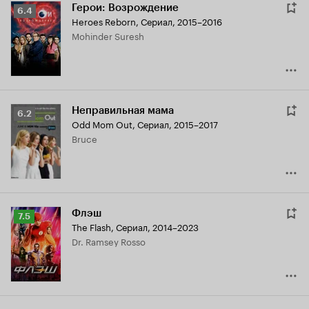
Герои: Возрождение
Рейтинг
6.4
Heroes Reborn
,
Сериал, 2015–2016
Кинопоиска
Mohinder Suresh
6.4
Неправильная мама
Рейтинг
6.2
Odd Mom Out
,
Сериал, 2015–2017
Кинопоиска
Bruce
6.2
Флэш
Рейтинг
7.5
The Flash
,
Сериал, 2014–2023
Кинопоиска
Dr. Ramsey Rosso
7.5