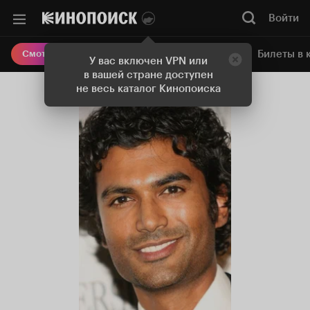
Войти
Онлайн-кинотеатр
Билеты в 
Смотреть кино
У вас включен VPN или
в вашей стране доступен
не весь каталог Кинопоиска