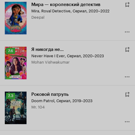
Мира — королевский детектив
Mira, Royal Detective
,
Сериал, 2020–2022
Deepal
Я никогда не...
Рейтинг
7.6
Never Have I Ever
,
Сериал, 2020–2023
Кинопоиска
Mohan Vishwakumar
7.6
Роковой патруль
Рейтинг
7.3
Doom Patrol
,
Сериал, 2019–2023
Кинопоиска
Mr. 104
7.3