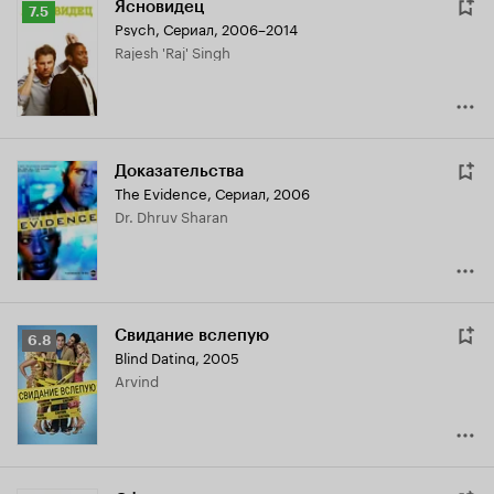
Ясновидец
Рейтинг
7.5
Psych
,
Сериал, 2006–2014
Кинопоиска
Rajesh 'Raj' Singh
7.5
Доказательства
The Evidence
,
Сериал, 2006
Dr. Dhruv Sharan
Свидание вслепую
Рейтинг
6.8
Blind Dating
,
2005
Кинопоиска
Arvind
6.8