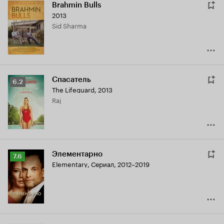
Brahmin Bulls
2013
Sid Sharma
Спасатель
Рейтинг
6.2
The Lifeguard
,
2013
Кинопоиска
Raj
6.2
Элементарно
Рейтинг
7.6
Elementary
,
Сериал, 2012–2019
Кинопоиска
7.6