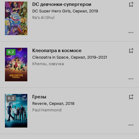
DC девчонки-супергерои
DC Super Hero Girls
,
Сериал, 2019
Ra's Al Ghul
Клеопатра в космосе
Рейтинг
8.2
Cleopatra in Space
,
Сериал, 2019–2021
Кинопоиска
Khensu, озвучка
8.2
Грезы
Рейтинг
6.2
Reverie
,
Сериал, 2018
Кинопоиска
Paul Hammond
6.2