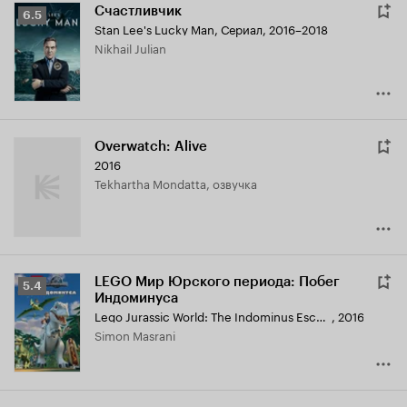
Счастливчик
Рейтинг
6.5
Stan Lee's Lucky Man
,
Сериал, 2016–2018
Кинопоиска
Nikhail Julian
6.5
Overwatch: Alive
2016
Tekhartha Mondatta, озвучка
LEGO Мир Юрского периода: Побег
Рейтинг
5.4
Индоминуса
Кинопоиска
Lego Jurassic World: The Indominus Escape
,
2016
5.4
Simon Masrani