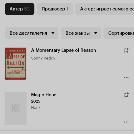
Актер
53
Продюсер
1
Актер: играет самого с
Все десятилетия
Все жанры
Сортировка
A Momentary Lapse of Reason
Sonny Reddy
Magic Hour
2025
Hank