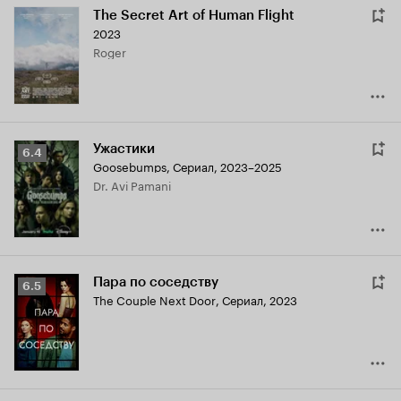
The Secret Art of Human Flight
2023
Roger
Ужастики
Рейтинг
6.4
Goosebumps
,
Сериал, 2023–2025
Кинопоиска
Dr. Avi Pamani
6.4
Пара по соседству
Рейтинг
6.5
The Couple Next Door
,
Сериал, 2023
Кинопоиска
6.5