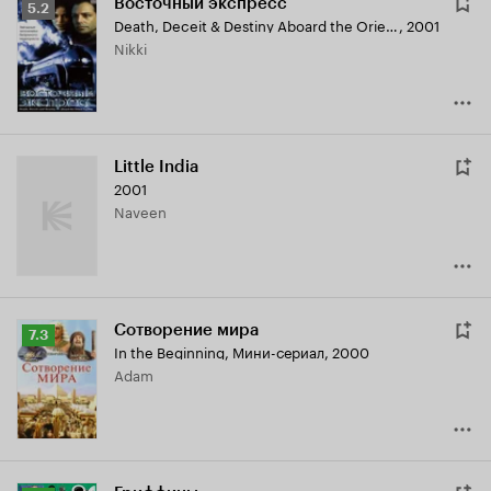
Восточный экспресс
Рейтинг
5.2
Death, Deceit & Destiny Aboard the Orient Express
,
2001
Кинопоиска
Nikki
5.2
Little India
2001
Naveen
Сотворение мира
Рейтинг
7.3
In the Beginning
,
Мини-сериал, 2000
Кинопоиска
Adam
7.3