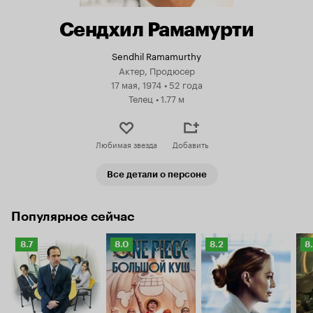
Сендхил Рамамурти
Sendhil Ramamurthy
Актер, Продюсер
17 мая, 1974
•
52 года
Телец
•
1.77 м
Любимая звезда
Добавить
Все детали о персоне
Популярное сейчас
Рейтинг
Рейтинг
Рейтинг
Р
8.7
8.0
8.2
8
Кинопоиска
Кинопоиска
Кинопоиска
К
8.7
8.0
8.2
8.