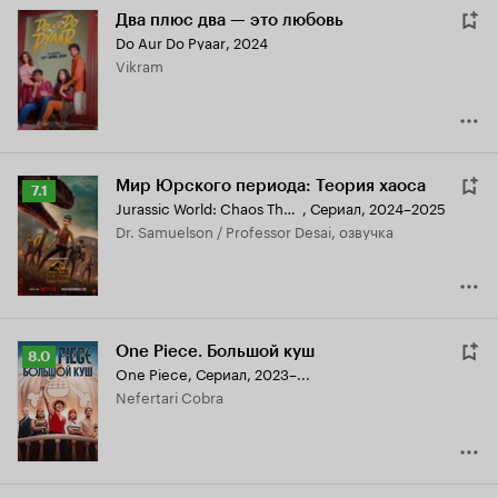
Два плюс два — это любовь
Do Aur Do Pyaar
,
2024
Vikram
Мир Юрского периода: Теория хаоса
Рейтинг
7.1
Jurassic World: Chaos Theory
,
Сериал, 2024–2025
Кинопоиска
Dr. Samuelson / Professor Desai, озвучка
7.1
One Piece. Большой куш
Рейтинг
8.0
One Piece
,
Сериал, 2023–...
Кинопоиска
Nefertari Cobra
8.0