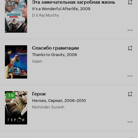
Эта замечательная загробная жизнь
Рейтинг
5.7
It's a Wonderful Afterlife
,
2009
Кинопоиска
D S Raj Murthy
5.7
Спасибо гравитации
Thanks to Gravity
,
2006
Sajan
Герои
Рейтинг
7.8
Heroes
,
Сериал, 2006–2010
Кинопоиска
Mohinder Suresh
7.8