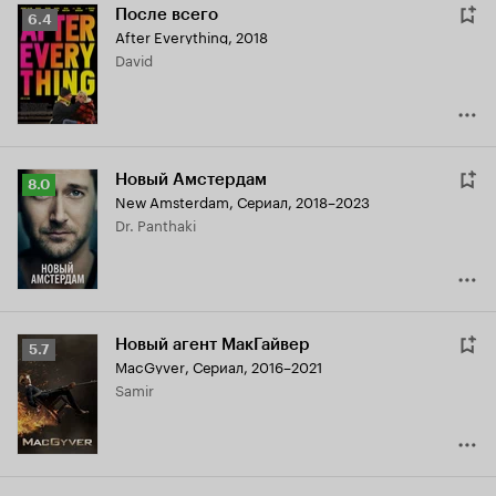
После всего
Рейтинг
6.4
After Everything
,
2018
Кинопоиска
David
6.4
Новый Амстердам
Рейтинг
8.0
New Amsterdam
,
Сериал, 2018–2023
Кинопоиска
Dr. Panthaki
8.0
Новый агент МакГайвер
Рейтинг
5.7
MacGyver
,
Сериал, 2016–2021
Кинопоиска
Samir
5.7