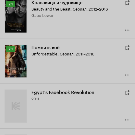
Красавица и чудовище
Рейтинг
7.1
Beauty and the Beast
,
Сериал, 2012–2016
Кинопоиска
Gabe Lowen
7.1
Помнить всё
Рейтинг
7.1
Unforgettable
,
Сериал, 2011–2016
Кинопоиска
7.1
Egypt's Facebook Revolution
2011