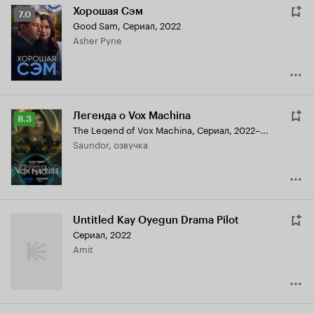
Хорошая Сэм
Рейтинг
7.0
Good Sam
,
Сериал, 2022
Кинопоиска
Asher Pyne
7.0
Легенда о Vox Machina
Рейтинг
8.3
The Legend of Vox Machina
,
Сериал, 2022–...
Кинопоиска
Saundor, озвучка
8.3
Untitled Kay Oyegun Drama Pilot
Сериал, 2022
Amit