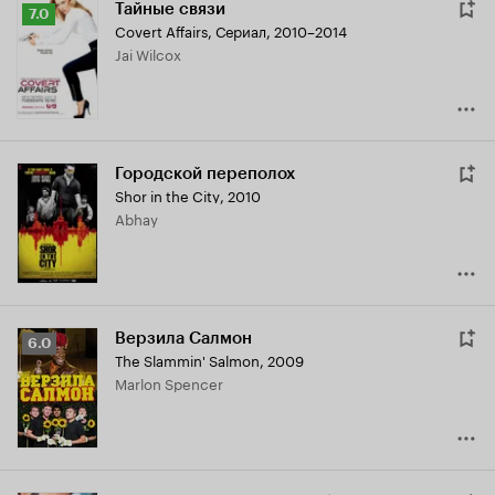
Тайные связи
Рейтинг
7.0
Covert Affairs
,
Сериал, 2010–2014
Кинопоиска
Jai Wilcox
7.0
Городской переполох
Shor in the City
,
2010
Abhay
Верзила Салмон
Рейтинг
6.0
The Slammin' Salmon
,
2009
Кинопоиска
Marlon Spencer
6.0