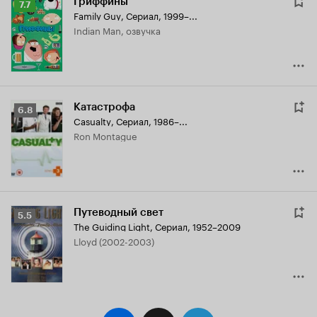
Гриффины
Рейтинг
7.7
Family Guy
,
Сериал, 1999–...
Кинопоиска
Indian Man, озвучка
7.7
Катастрофа
Рейтинг
6.8
Casualty
,
Сериал, 1986–...
Кинопоиска
Ron Montague
6.8
Путеводный свет
Рейтинг
5.5
The Guiding Light
,
Сериал, 1952–2009
Кинопоиска
Lloyd (2002-2003)
5.5