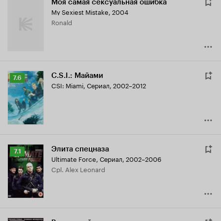
Моя самая сексуальная ошибка
My Sexiest Mistake
,
2004
Ronald
C.S.I.: Майами
Рейтинг
7.6
CSI: Miami
,
Сериал, 2002–2012
Кинопоиска
7.6
Элита спецназа
Рейтинг
7.1
Ultimate Force
,
Сериал, 2002–2006
Кинопоиска
Cpl. Alex Leonard
7.1