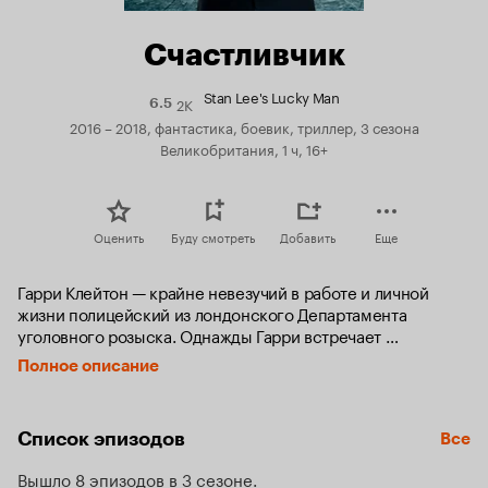
Счастливчик
Stan Lee's Lucky Man
2K
Рейтинг
6.5
Кинопоиска
2016 – 2018, фантастика, боевик, триллер, 3 сезона
6.5
Великобритания, 1 ч, 16+
Оценить
Буду смотреть
Добавить
Еще
Гарри Клейтон — крайне невезучий в работе и личной 
жизни полицейский из лондонского Департамента 
уголовного розыска. Однажды Гарри встречает 
таинственную незнакомку, которая дарит ему древний 
Полное описание
браслет. Обладатель этой непростой побрякушки 
получает способность контролировать удачу. Но у любого 
подобного подарка есть своя цена.
Список эпизодов
Все
Вышло 8 эпизодов в 3 сезоне