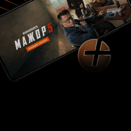
разметает остатки его нелепой жизни и
унесется за голубой горизонт, намечая новую
жертву? Поживем – посмотрим. Больше
интересует другое. Джеймс Несбитт –
замечательный актер, не получивший своего
карьерного шанса, не свезло. И это станет
отличным ходом, если с легкой руки самого
Стэна Ли дядя все-таки выплывет на
поверхность хотя бы местного шоу-бизнеса.
Почему нет? В общем, давайте пожелаем ему
удачи.