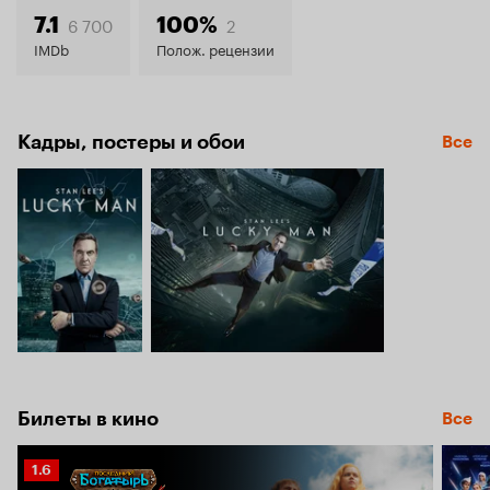
6.5
6 700
2
7.1
100%
IMDb
Полож. рецензии
Кадры, постеры и обои
Все
Билеты в кино
Все
Рейтинг
1.6