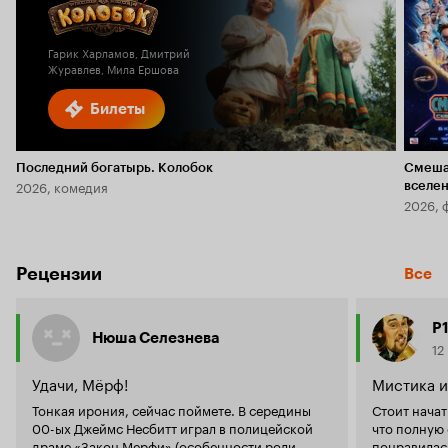
Кинопоиска
1.6
Гарик Харламов, Дмитрий
Журавлев, Мила Ершова
Билеты
Последний богатырь. Колобок
Смеша
2026, комедия
вселе
2026, 
Рецензии
Все
P
Нюша Селезнева
12
Удачи, Мёрф!
Мистика и
Тонкая ирония, сейчас поймете. В середины
Стоит начат
00-ых Джеймс Несбитт играл в полицейской
что полную 
драме «Закон Мерфи» (особенности роли
понравилась она мно