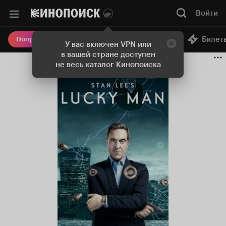
Войти
Онлайн-кинотеатр
Билет
Попробовать Плюс
У вас включен VPN или
в вашей стране доступен
не весь каталог Кинопоиска