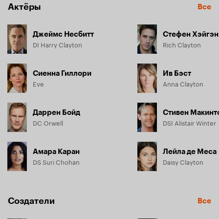
Актёры
Все
Джеймс Несбитт
Стефен Хэйгэн
DI Harry Clayton
Rich Clayton
Сиенна Гиллори
Ив Бэст
Eve
Anna Clayton
Даррен Бойд
Стивен Макин
DC Orwell
DSI Alistair Winter
Амара Каран
Лейла де Меса
DS Suri Chohan
Daisy Clayton
Создатели
Все