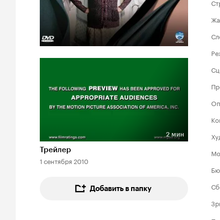
Ст
Жа
Сл
Ре
Сц
Пр
Оп
Ко
2 мин
Ху
Длительность 2 мин
Трейлер
Мо
1 сентября 2010
Бю
Сб
Добавить в папку
Зр