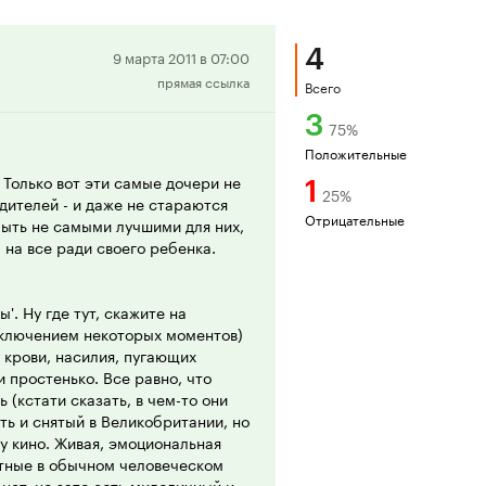
4
Положительная
9 марта 2011 в 07:00
прямая ссылка
рецензия
Всего
3
75
%
Положительные
 Только вот эти самые дочери не
1
25
%
дителей - и даже не стараются
Отрицательные
быть не самыми лучшими для них,
 на все ради своего ребенка.
'. Ну где тут, скажите на
сключением некоторых моментов)
 крови, насилия, пугающих
и простенько. Все равно, что
 (кстати сказать, в чем-то они
ть и снятый в Великобритании, но
у кино. Живая, эмоциональная
ртные в обычном человеческом
нет, но зато есть милодичный и