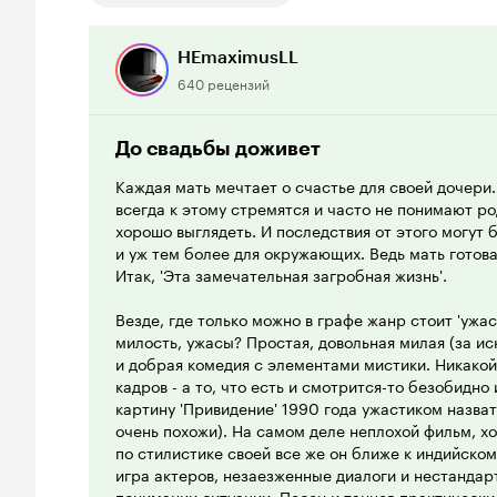
HEmaximusLL
640 рецензий
До свадьбы доживет
Каждая мать мечтает о счастье для своей дочери.
всегда к этому стремятся и часто не понимают ро
хорошо выглядеть. И последствия от этого могут 
и уж тем более для окружающих. Ведь мать готова
Итак, 'Эта замечательная загробная жизнь'.
Везде, где только можно в графе жанр стоит 'ужасы
милость, ужасы? Простая, довольная милая (за и
и добрая комедия с элементами мистики. Никакой
кадров - а то, что есть и смотрится-то безобидно 
картину 'Привидение' 1990 года ужастиком назвать
очень похожи). На самом деле неплохой фильм, хо
по стилистике своей все же он ближе к индийском
игра актеров, незаезженные диалоги и нестанда
понимании ситуации. Песен и танцев практически 