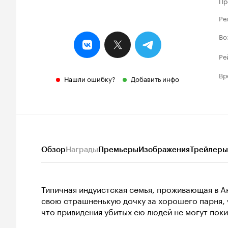
Пр
Ре
Во
Ре
Вр
Нашли ошибку?
Добавить инфо
Обзор
Награды
Премьеры
Изображения
Трейлеры
Типичная индуистская семья, проживающая в Ан
свою страшненькую дочку за хорошего парня, 
что привидения убитых ею людей не могут поки