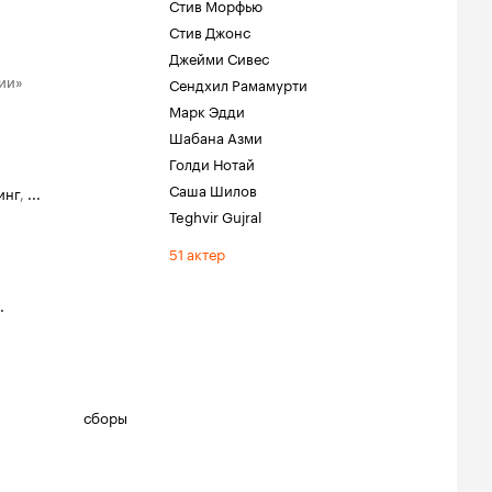
Стив Морфью
Стив Джонс
Джейми Сивес
ии»
Сендхил Рамамурти
Марк Эдди
Шабана Азми
Голди Нотай
Саша Шилов
инг
,
...
Teghvir Gujral
51 актер
.
сборы