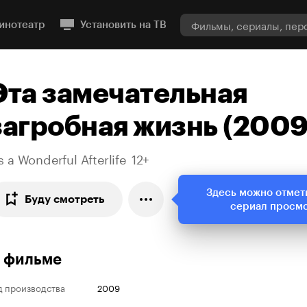
инотеатр
Установить на ТВ
Эта замечательная
загробная жизнь (2009
's a Wonderful Afterlife
12+
Здесь можно отмет
Буду смотреть
сериал просм
 фильме
д производства
2009