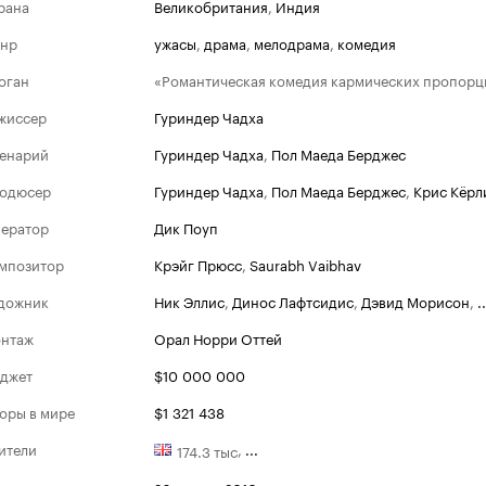
рана
Великобритания
,
Индия
нр
ужасы
,
драма
,
мелодрама
,
комедия
оган
«Романтическая комедия кармических пропорц
жиссер
Гуриндер Чадха
енарий
Гуриндер Чадха
,
Пол Маеда Берджес
одюсер
Гуриндер Чадха
,
Пол Маеда Берджес
,
Крис Кёрл
ератор
Дик Поуп
мпозитор
Крэйг Прюсс
,
Saurabh Vaibhav
дожник
Ник Эллис
,
Динос Лафтсидис
,
Дэвид Морисон
,
..
нтаж
Орал Норри Оттей
джет
$10 000 000
оры в мире
$1 321 438
ители
,
...
174.3 тыс