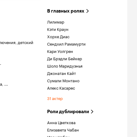
В главных ролях
Лилимар
Кэти Краун
Хорхе Диас
лючения
,
детский
Сендхил Рамамурти
Кари Уолгрен
Ди Брэдли Бейкер
.
Шоло Маридуэнья
Джонатан Кайт
Сумали Монтано
а
,
...
Алекс Касарес
31 актер
Роли дублировали
Анна Цветкова
Елизавета Чабан
Иван Чабан