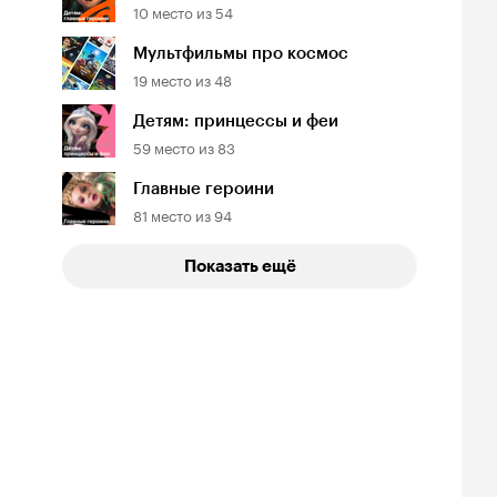
10
место из
54
Мультфильмы про космос
19
место из
48
всём виновата
Пропавшая без
Обреченные на
а
Детям: принцессы и феи
вести
славу
5, триллер
2026, криминал
2024, боевик
59
место из
83
Главные героини
81
место из
94
Показать ещё