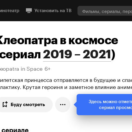
инотеатр
Установить на ТВ
Клеопатра в космосе
сериал
2019 – 2021
)
eopatra in Space
6+
гипетская принцесса отправляется в будущее и спа
алактику. Крутая героиня и заметное влияние аним
Здесь можно отмет
Буду смотреть
сериал просм
 сериале