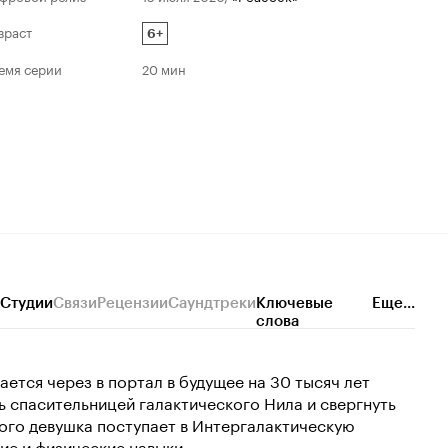
зраст
6+
емя серии
20 мин
Студии
Связи
Рецензии
Саундтреки
Ключевые
Еще...
слова
ется через в портал в будущее на 30 тысяч лет
ть спасительницей галактического Нила и свергнуть
ого девушка поступает в Интергалактическую
ие и физические навыки.