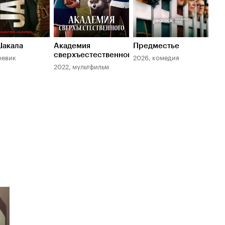
Шакала
Академия
Предместье
Во 
сверхъестественного
он
оевик
2026, комедия
2022, мультфильм
202