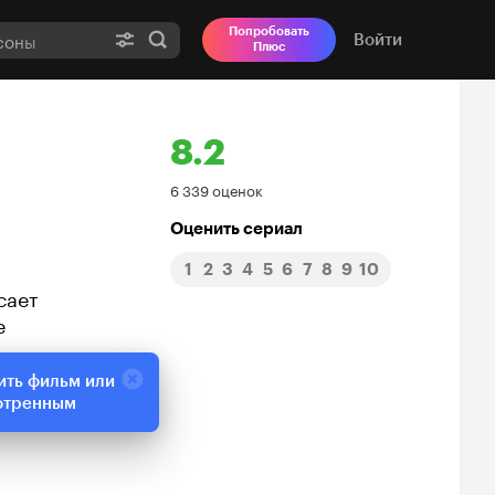
Попробовать
Войти
Плюс
8.2
Рейтинг
6 339 оценок
Кинопоиска
Оценить сериал
1
2
3
4
5
6
7
8
9
10
8.2
сает
е
ить фильм или
отренным