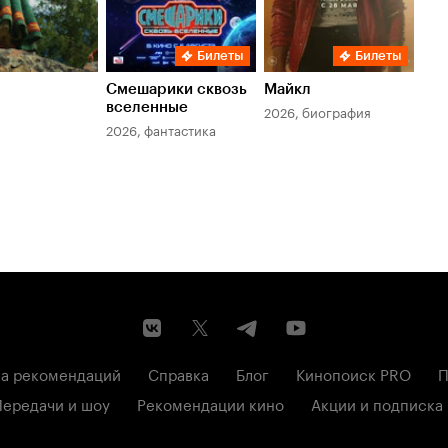
Билеты
Билеты
Смешарики сквозь
Майкл
Зл
вселенные
мер
2026, биография
2026, фантастика
202
а рекомендаций
Справка
Блог
Кинопоиск PRO
П
Передачи и шоу
Рекомендации кино
Акции и подписка