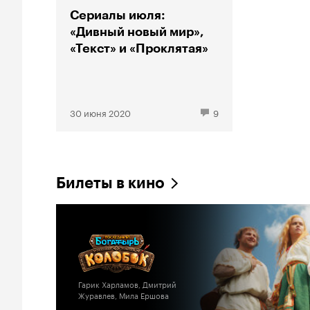
Сериалы июля:
«Дивный новый мир»,
«Текст» и «Проклятая»
30 июня 2020
9
Билеты в кино
Гарик Харламов, Дмитрий
Журавлев, Мила Ершова