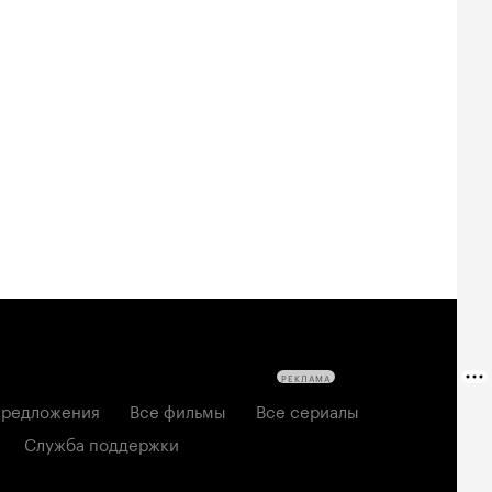
Билеты
Билеты
Билеты
овещие
На деревню
Старый орёл
твецы: Пекло
дедушке 2
2026, семейный
6, ужасы
2026, комедия
РЕКЛАМА
редложения
Все фильмы
Все сериалы
Служба поддержки