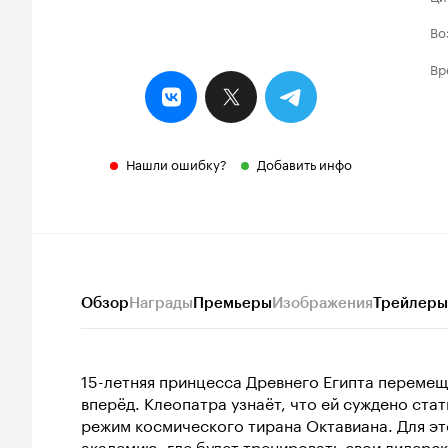
Во
Вр
Нашли ошибку?
Добавить инфо
Обзор
Награды
Премьеры
Изображения
Трейлеры
15-летняя принцесса Древнего Египта перемеща
вперёд. Клеопатра узнаёт, что ей суждено ста
режим космического тирана Октавиана. Для эт
академию, где будет тренировать свои лидерск