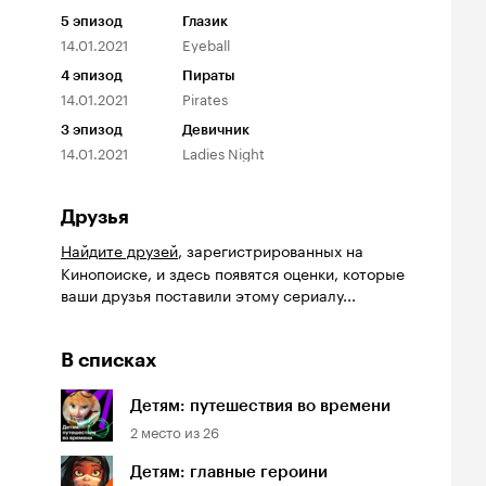
5
эпизод
Глазик
14.01.2021
Eyeball
4
эпизод
Пираты
14.01.2021
Pirates
3
эпизод
Девичник
14.01.2021
Ladies Night
Друзья
Найдите друзей
, зарегистрированных на
Кинопоиске, и здесь появятся оценки, которые
ваши друзья поставили этому сериалу...
йтинг
Рейтинг
Рейтинг
.4
6.6
7.7
В списках
инопоиска
Кинопоиска
Кинопоиска
4
6.6
7.7
Детям: путешествия во времени
2
место из
26
Детям: главные героини