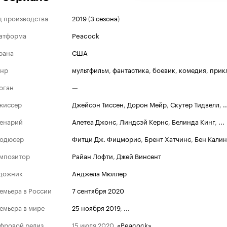
д производства
2019
(
3 сезона
)
атформа
Peacock
рана
США
нр
мультфильм
,
фантастика
,
боевик
,
комедия
,
прик
оган
—
жиссер
Джейсон Тиссен
,
Дорон Мейр
,
Скутер Тидвелл
,
..
енарий
Алетеа Джонс
,
Линдсэй Кернс
,
Белинда Кинг
,
...
одюсер
Фитци Дж. Фицморис
,
Брент Хатчинс
,
Бен Калин
мпозитор
Райан Лофти
,
Джей Винсент
дожник
Анджела Мюллер
емьера в России
7 сентября 2020
емьера в мире
25 ноября 2019
,
...
фровой релиз
15 июля 2020
,
«Peacock»