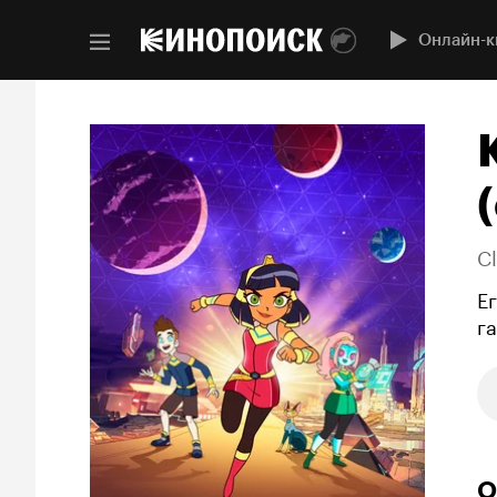
Онлайн-к
(
Cl
Е
г
О