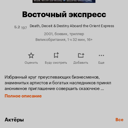
Восточный экспресс
Death, Deceit & Destiny Aboard the Orient Express
197
Рейтинг
5.2
Кинопоиска
2001, боевик, триллер
5.2
Великобритания, 1 ч 32 мин, 16+
Оценить
Буду смотреть
Добавить
Еще
Избранный круг преуспевающих бизнесменов, 
знаменитых артистов и богатых наследников принял 
анонимное приглашение совершить сказочное 
путешествие на знаменитом Восточном Экспрессе.

Полное описание
И лишь после того, как самый роскошный поезд в мире 
набрал полный ход, экзальтированные пассажиры узнали, 
что их «радушным» хозяином стал Тарик Саад, самый 
Актёры
Все
жестокий террорист на планете, предъявивший своим 
гостям простой ультиматум: если они не пожертвуют 