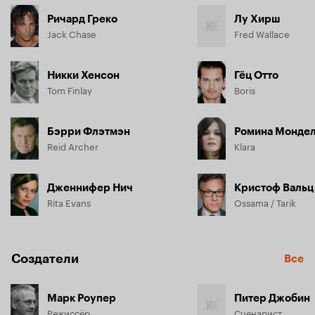
деньги на его «мировую революцию», поезд будет 
Ричард Греко
Лу Хирш
взорван.

Jack Chase
Fred Wallace
Теперь пленникам хитрого безумца остается надеяться 
лишь на Джека Чейза, звезду боевиков, который рискнет 
Никки Хенсон
Гёц Отто
тайно разминировать поезд и попытается вместе с 
Tom Finlay
Boris
собратьями по несчастью справиться с горсткой 
вооруженных до зубов фанатиков.
Бэрри Флэтмэн
Ромина Монде
Reid Archer
Klara
Дженнифер Нич
Кристоф Вальц
Rita Evans
Ossama / Tarik
Создатели
Все
Марк Роупер
Питер Джобин
Режиссёр
Сценарист