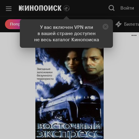
Войти
Онлайн-кинотеатр
Билет
Попробовать Плюс
У вас включен VPN или
в вашей стране доступен
не весь каталог Кинопоиска