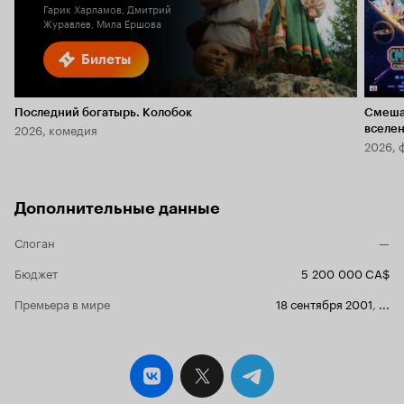
Гарик Харламов, Дмитрий
Журавлев, Мила Ершова
Билеты
Последний богатырь. Колобок
Смеша
2026, комедия
вселе
2026, 
Дополнительные данные
Слоган
—
Бюджет
5 200 000 CA$
Премьера в мире
18 сентября 2001
,
...