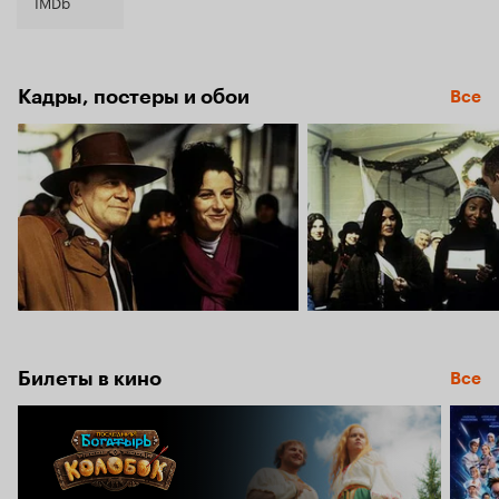
5.2
IMDb
Кадры, постеры и обои
Все
Билеты в кино
Все