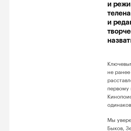
и режи
телена
и реда
творче
назват
Ключевым
не ранее
расставл
первому 
Кинопоис
одинаков
Мы увере
Быков, З