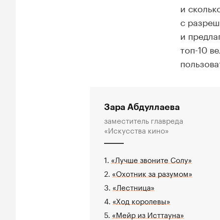
и скольк
с разреш
и предла
топ-10 в
пользова
Зара Абдуллаева
заместитель главреда
«Искусства кино»
1.
«Лучше звоните Солу»
2.
«Охотник за разумом»
3.
«Лестница»
4.
«Ход королевы»
5.
«Мейр из Исттауна»