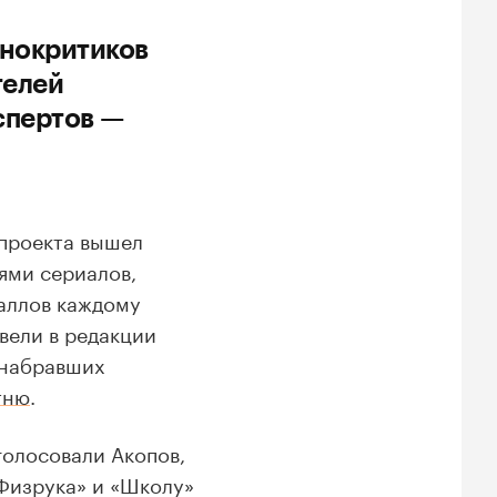
инокритиков
телей
спертов —
 проекта вышел
иями сериалов,
баллов каждому
овели в редакции
 набравших
тню
.
голосовали Акопов,
«Физрука» и «Школу»