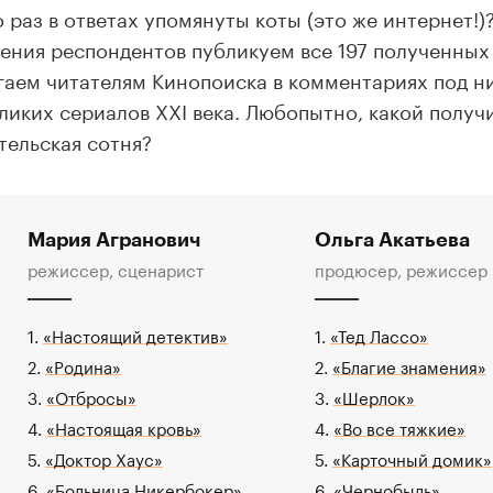
о раз в ответах упомянуты коты (это же интернет!
ения респондентов публикуем все 197 полученных
гаем читателям Кинопоиска в комментариях под н
еликих сериалов XXI века. Любопытно, какой получ
тельская сотня?
Мария Агранович
Ольга Акатьева
режиссер, сценарист
продюсер, режиссер
1.
«Настоящий детектив»
1.
«Тед Лассо»
2.
«Родина»
2.
«Благие знамения»
3.
«Отбросы»
3.
«Шерлок»
4.
«Настоящая кровь»
4.
«Во все тяжкие»
5.
«Доктор Хаус»
5.
«Карточный домик»
6.
«Больница Никербокер»
6.
«Чернобыль»