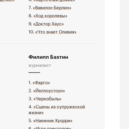
7.
«Вавилон-Берлин»
8.
«Ход королевы»
9.
«Доктор Хаус»
10.
«Что знает Оливия»
Филипп Бахтин
журналист
1.
«Фарго»
2.
«Йеллоустоун»
3.
«Чернобыль»
4.
«Сцены из супружеской
жизни»
5.
«Наемник Куорри»
6.
«Игра престолов»