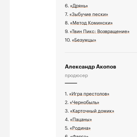
6.
«Дрянь»
7.
«Зыбучие пески»
8.
«Метод Комински»
9.
«Твин Пикс: Возвращение»
10.
«Безумцы»
Александр Акопов
продюсер
1.
«Игра престолов»
2.
«Чернобыль»
3.
«Карточный домик»
4.
«Пацаны»
5.
«Родина»
6.
«Фарго»