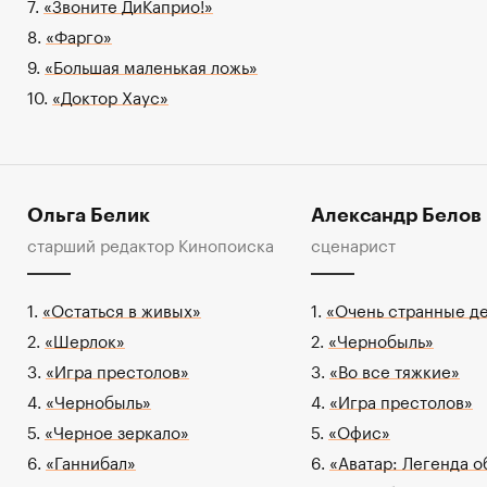
7.
«Звоните ДиКаприо!»
8.
«Фарго»
9.
«Большая маленькая ложь»
10.
«Доктор Хаус»
Ольга Белик
Александр Белов
старший редактор Кинопоиска
сценарист
1.
«Остаться в живых»
1.
«Очень странные д
2.
«Шерлок»
2.
«Чернобыль»
3.
«Игра престолов»
3.
«Во все тяжкие»
4.
«Чернобыль»
4.
«Игра престолов»
5.
«Черное зеркало»
5.
«Офис»
6.
«Ганнибал»
6.
«Аватар: Легенда о