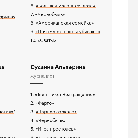
6.
«Большая маленькая ложь»
7.
«Чернобыль»
взрыва»
8.
«Американская семейка»
9.
«Почему женщины убивают»
10.
«Сваты»
ва
Сусанна Альперина
журналист
1.
«Твин Пикс: Возвращение»
2.
«Фарго»
логия»
*
3.
«Черное зеркало»
4.
«Чернобыль»
5.
«Игра престолов»
ащение»
6.
«Карточный домик»