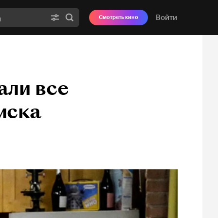
Войти
Смотреть кино
али все
иска