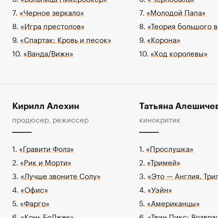
7.
«Черное зеркало»
7.
«Молодой Папа»
8.
«Игра престолов»
8.
«Теория большого 
9.
«Спартак: Кровь и песок»
9.
«Корона»
10.
«Ванда/Вижн»
10.
«Ход королевы»
Кирилл Алехин
Татьяна Алешиче
продюсер, режиссер
кинокритик
1.
«Гравити Фолз»
1.
«Прослушка»
2.
«Рик и Морти»
2.
«Тримей»
3.
«Лучше звоните Солу»
3.
«Это — Англия. Три
4.
«Офис»
4.
«Уэйн»
5.
«Фарго»
5.
«Американцы»
6.
«Конь БоДжек»
6.
«Твин Пикс: Возвр