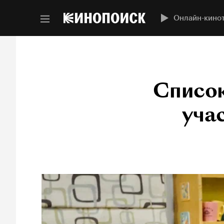
Онлайн-кино
Список
уча