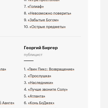
7.
«Голиаф»
8.
«Невозможно поверить»
9.
«Забытые Богом»
10.
«Острые предметы»
Георгий Биргер
публицист
ела»
1.
«Твин Пикс: Возвращение»
2.
«Прослушка»
3.
«Наследники»
4.
«Лучше звоните Солу»
5.
«Атланта»
б Аанге»
6.
«Конь БоДжек»