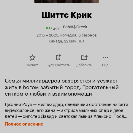
Шиттс Крик
Schitt$ Creek
49K
Рейтинг
8.0
Кинопоиска
2015 – 2020, комедия, 6 сезонов
8.0
Канада, 22 мин, 18+
Оценить
Буду смотреть
Добавить
Еще
Семья миллиардеров разоряется и уезжает 
жить в богом забытый город. Трогательный 
ситком о любви и взаимопомощи
Джонни Роуз — миллиардер, сделавший состояние на сети 
видеосалонов, его жена — актриса мыльных опер и двое 
детей — хипстер Дэвид и светская львица Алексис. После 
того как бизнес Джонни терпит крах, все семейство 
Полное описание
вынуждено переехать жить в небольшую сельскую общину 