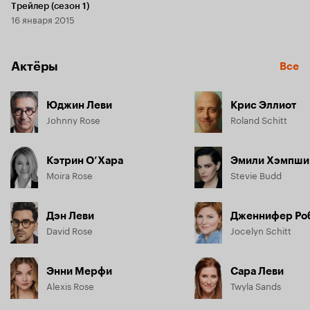
Трейлер (сезон 1)
16 января 2015
Актёры
Все
Юджин Леви
Крис Эллиот
Johnny Rose
Roland Schitt
Кэтрин О’Хара
Эмили Хэмпши
Moira Rose
Stevie Budd
Дэн Леви
Дженнифер Ро
David Rose
Jocelyn Schitt
Энни Мерфи
Сара Леви
Alexis Rose
Twyla Sands