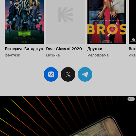
7.0
6.5
5.
Битлджус Битлджус
Dear Class of 2020
Дружки
Влю
фэнтези
музыка
мелодрама
ужа