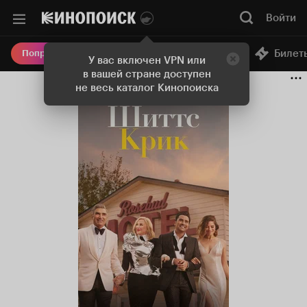
Войти
Онлайн-кинотеатр
Билет
Попробовать Плюс
У вас включен VPN или
в вашей стране доступен
не весь каталог Кинопоиска