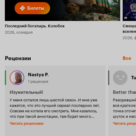
Билеты
Последний богатырь. Колобок
Смеша
2026, комедия
вселе
2026, 
Рецензии
Все
Nastya P.
Tu
1 рецензия
Изумительный!
Better than
У меня остался лишь шестой сезон. И мне уже
Разорившийс
кажется, что это лучший сериал последних лет.
все краткое
Совсем не хотела его смотреть. Мне казалось,
точка отсче
что при такой аннотации, там будет много
шуток и не
копаний в себе, в обстоятельствах, интриги и
внешнего ко
Читать рецензию
Читать рец
прочее. Так вот, их там нет! Счастлива, что меня
смотревшему
уговорили его смотреть. Это новая подача
шесть сезо