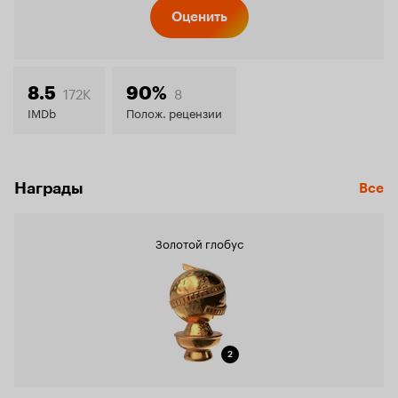
Кинопо
Оценить
8.0
172K
8
8.5
90%
IMDb
Полож. рецензии
Награды
Все
Золотой глобус
2