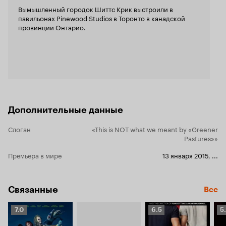
сегменте, н
Вымышленный городок Шиттс Крик выстроили в
драматичес
павильонах Pinewood Studios в Торонто в канадской
шарахаются
провинции Онтарио.
комедий ле
от реальнос
Каждый пер
каждый сюже
слегка отда
двоих не то
и в нашем с вами мир
«Schitt’s C
заметила Кэ
Дополнительные данные
самом инти
страшащейс
Слоган
«This is NOT what we meant by «Greener
времени, н
Pastures»»
отравления
принимающе
Премьера в мире
13 января 2015
,
...
какими чудесны
Creek» роди
светом.
Связанные
Все
Рейтинг
Рейтинг
Р
7.0
6.5
5
Кинопоиска
Кинопоиска
К