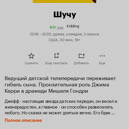
Шучу
Kidding
33K
Рейтинг
8.0
Кинопоиска
2018 – 2020, драма, комедия, 2 сезона
8.0
США, 30 мин, 18+
Оценить
Буду смотреть
Добавить
Еще
Ведущий детской телепередачи переживает 
гибель сына. Пронзительная роль Джима 
Керри в драмеди Мишеля Гондри
Джефф - настоящая звезда детских передач, он весел и 
жизнерадостен, а главное - он способен развеселить 
любого. Но сказка не может длиться вечно. Его брак 
трещит по швам, семейная жизнь летит под откос. Как тут 
Полное описание
улыбаться?