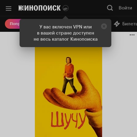
Войти
Онлайн-кинотеатр
Билет
Попробовать Плюс
У вас включен VPN или
в вашей стране доступен
не весь каталог Кинопоиска