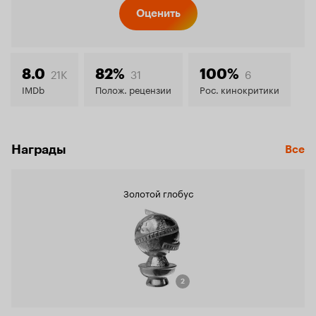
Кинопо
Оценить
8.0
21K
31
6
8.0
82%
100%
IMDb
Полож. рецензии
Рос. кинокритики
Награды
Все
Золотой глобус
2