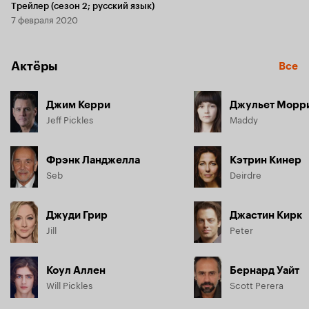
Трейлер (сезон 2; русский язык)
7 февраля 2020
Актёры
Все
Джим Керри
Джульет Морр
Jeff Pickles
Maddy
Фрэнк Ланджелла
Кэтрин Кинер
Seb
Deirdre
Джуди Грир
Джастин Кирк
Jill
Peter
Коул Аллен
Бернард Уайт
Will Pickles
Scott Perera