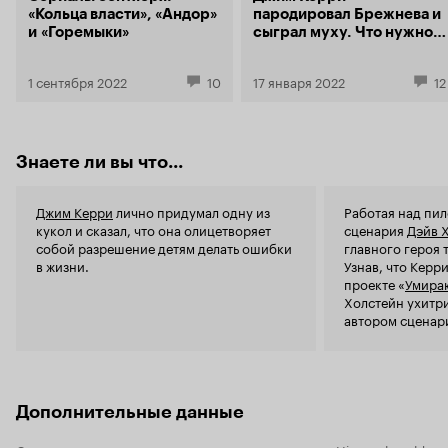
«Кольца власти», «Андор»
пародировал Брежнева и
и «Горемыки»
сыграл муху. Что нужно
знать об актере к его 60-
летию?
1 сентября 2022
10
17 января 2022
12
Знаете ли вы что...
Джим Керри
лично придумал одну из
Работая над пил
кукол и сказал, что она олицетворяет
сценария
Дэйв 
собой разрешение детям делать ошибки
главного героя 
в жизни.
Узнав, что Керр
проекте «
Умираю
Холстейн ухитри
автором сценари
Керри сыграть в
Дополнительные данные