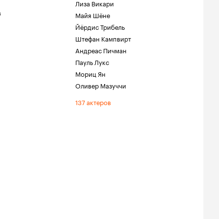
Лиза Викари
в
Майя Шёне
Йёрдис Трибель
Штефан Кампвирт
Андреас Пичман
Пауль Лукс
Мориц Ян
Оливер Мазуччи
137 актеров