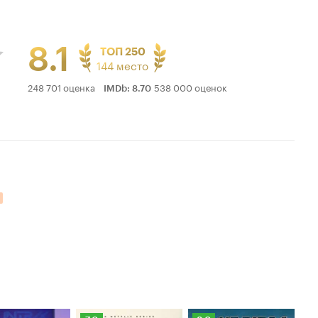
8.1
ТОП 250
144 место
Рейтинг
248 701 оценка
538 000 оценок
IMDb
:
8.70
Кинопоиска
8.1