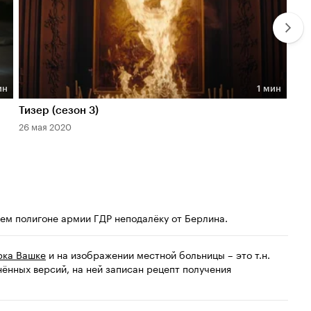
ин
1 мин
Длительность 1 мин
Дл
Тизер (сезон 3)
Тре
26 мая 2020
15 а
ем полигоне армии ГДР неподалёку от Берлина.
ка Вашке
и на изображении местной больницы – это т.н.
ённых версий, на ней записан рецепт получения