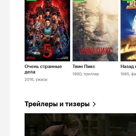
Кинопоиска
Кинопоиска
Киноп
8.3
8.4
8.6
Очень странные
Твин Пикс
Назад 
дела
1990, триллер
1985, ф
2016, ужасы
Трейлеры и тизеры