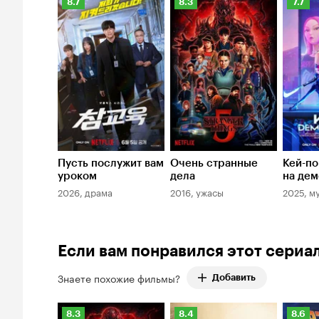
Рейтинг
Рейтинг
Рейти
8.7
8.3
7.7
Кинопоиска
Кинопоиска
Киноп
8.7
8.3
7.7
Пусть послужит вам
Очень странные
Кей-по
уроком
дела
на дем
2026, драма
2016, ужасы
2025, м
Если вам понравился этот сериа
Знаете похожие фильмы?
Добавить
Рейтинг
Рейтинг
Рейти
8.3
8.4
8.6