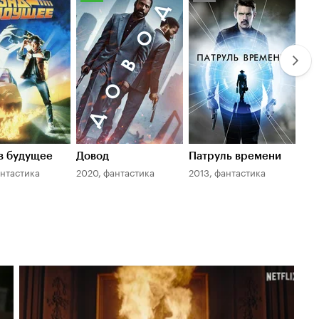
оиска
Кинопоиска
Кинопоиска
К
7.5
7.0
7.
в будущее
Довод
Патруль времени
До
антастика
2020, фантастика
2013, фантастика
200