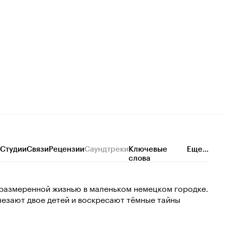
Студии
Связи
Рецензии
Саундтреки
Ключевые
Еще...
слова
 размеренной жизнью в маленьком немецком городке.
чезают двое детей и воскресают тёмные тайны