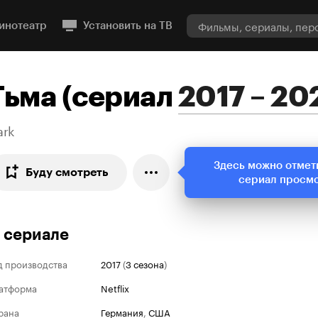
инотеатр
Установить на ТВ
Тьма
(
сериал
2017 – 20
ark
Здесь можно отмет
Буду смотреть
сериал просм
 сериале
д производства
2017
(
3 сезона
)
атформа
Netflix
рана
Германия
,
США