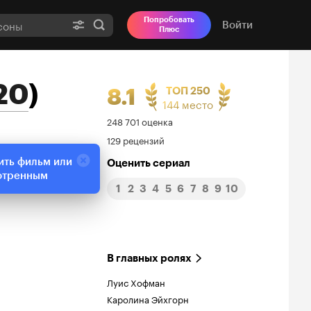
Попробовать
Войти
Плюс
20
)
8.1
ТОП 250
144 место
Рейтинг
248 701 оценка
129 рецензий
Кинопоиска
ить фильм или
Оценить сериал
8.1
отренным
1
2
3
4
5
6
7
8
9
10
В главных ролях
Луис Хофман
Каролина Эйхгорн