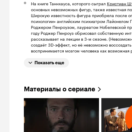
На книге Таннхауса, которого сыграл
Кристиан Ш
основных невозможных фигур, также известная по
Широкую известность фигура приобрела после оп
психологии» английским психиатром Лайонелом П
Роджером Пенроузом, лауреатом Нобелевской пре
году Роджер Пенроуз обрисовал собственную инт
рассказывает на лекции в 3-м сезоне. (Невозмож
создаёт 3D-эффект, но её невозможно воссоздать 
воспринимается мозгом человека как возможная р
Показать еще
Материалы о сериале