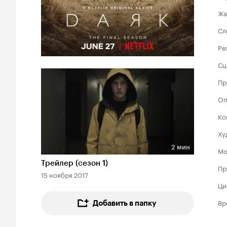
Жа
Сл
Ре
Сц
Пр
Оп
Ко
Ху
2 мин
Мо
Длительность 2 мин
Трейлер (сезон 1)
Пр
15 ноября 2017
Ци
Вр
Добавить в папку