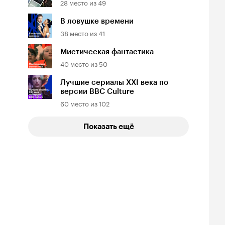
йтинг
28
место из
Рейтинг
49
Рейтинг
7
6.4
6.3
инопоиска
Кинопоиска
Кинопоиска
В ловушке времени
7
6.4
6.3
38
место из
41
Мистическая фантастика
40
место из
50
Лучшие сериалы XXI века по
версии BBC Culture
60
место из
102
а в кальмара
Военная машина
На вершине
1, триллер
2026, фантастика
2026, боевик
Показать ещё
йтинг
Рейтинг
Рейтинг
6
7.2
8.1