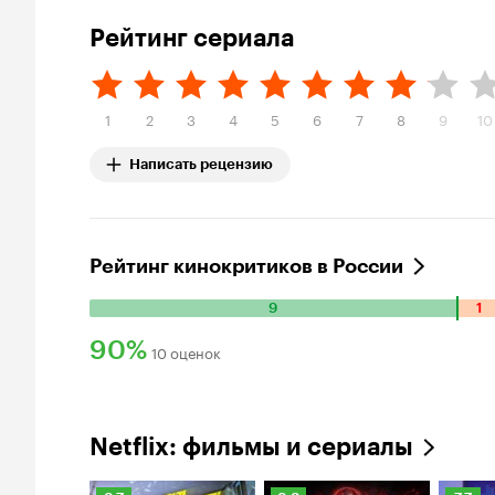
Рейтинг сериала
1
2
3
4
5
6
7
8
9
10
Написать рецензию
Рейтинг кинокритиков в России
9
1
Количество
положительных
90%
10 оценок
оценок:
Рейтинг
9.
Количество
Кинопоиска
отрицательных
90%
Netflix: фильмы и сериалы
оценок:
1.