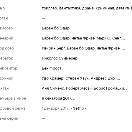
нр
триллер
,
фантастика
,
драма
,
криминал
,
детекти
оган
—
жиссер
Баран бо Одар
енарий
Баран бо Одар
,
Янтье Фризе
,
Марк О. Сенг
,
...
одюсер
Квирин Берг
,
Баран бо Одар
,
Янтье Фризе
,
...
ератор
Николос Суммерер
мпозитор
Бен Фрост
дожник
Удо Крамер
,
Стефан Хаук
,
Андреас Цур
,
...
нтаж
Аня Сименс
,
Роберт Жесач
,
Борис Громацки
,
...
емьера в мире
9 сентября 2017
,
...
фровой релиз
1 декабря 2017
,
«Netflix»
емя серии
—