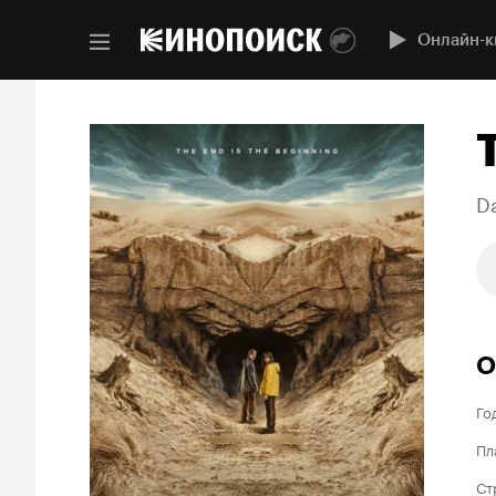
Онлайн-к
D
О
Го
Пл
Ст