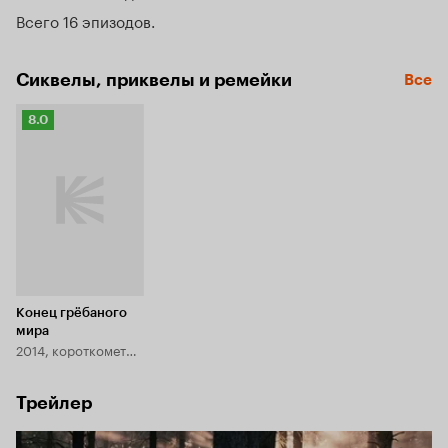
Всего 16 эпизодов
Сиквелы, приквелы и ремейки
Все
Рейтинг
8.0
Кинопоиска
8.0
Конец грёбаного
мира
2014, короткометражка
Трейлер