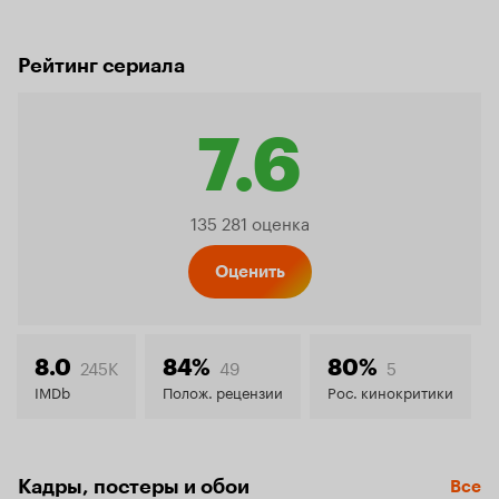
Рейтинг сериала
7.6
Рейтинг
135 281 оценка
Кинопо
Оценить
7.6
245K
49
5
8.0
84%
80%
IMDb
Полож. рецензии
Рос. кинокритики
Кадры, постеры и обои
Все