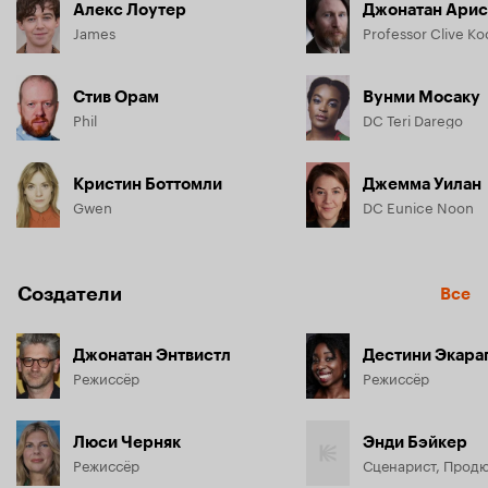
Алекс Лоутер
Джонатан Арис
James
Professor Clive K
Стив Орам
Вунми Мосаку
Phil
DC Teri Darego
Кристин Боттомли
Джемма Уилан
Gwen
DC Eunice Noon
Создатели
Все
Джонатан Энтвистл
Дестини Экара
Режиссёр
Режиссёр
Люси Черняк
Энди Бэйкер
Режиссёр
Сценарист, Прод