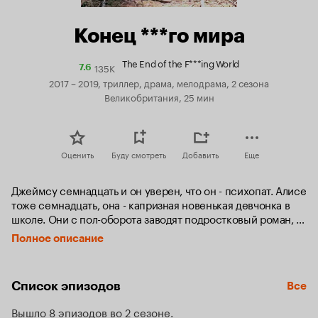
Конец ***го мира
The End of the F***ing World
135K
Рейтинг
7.6
Кинопоиска
2017 – 2019, триллер, драма, мелодрама, 2 сезона
7.6
Великобритания, 25 мин
Оценить
Буду смотреть
Добавить
Еще
Джеймсу семнадцать и он уверен, что он - психопат. Алисе 
тоже семнадцать, она - капризная новенькая девчонка в 
школе. Они с пол-оборота заводят подростковый роман, и 
Алиса уговаривает Джеймса начать поиски её отца. 
Полное описание
Джеймсу от Алисы тоже кое-что нужно.
Список эпизодов
Все
Вышло 8 эпизодов во 2 сезоне