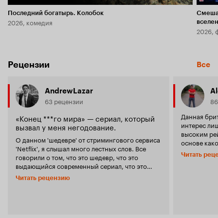
Последний богатырь. Колобок
Смеша
2026, комедия
вселе
2026, 
Рецензии
Все
AndrewLazar
Al
63 рецензии
86
Данная брит
«Конец ***го мира» — сериал, который
интерес ли
вызвал у меня негодование.
высоким рей
О данном 'шедевре' от стримингового сервиса
основе како
'Netflix', я слышал много лестных слов. Все
разумеется,
Читать рец
говорили о том, что это шедевр, что это
и громкое н
выдающийся современный сериал, что это
угодно - от
сериал, который обречён стать культовым. Но
юношеской т
Читать рецензию
больше всего об этом сериале я узнавал из
другого, cю
различных пабликов 'ВК', где постили кадры с
количествах
фразами из этого сериала. Естественно, сей
не порадов
сериал со столь похабным названием меня
компоненто
заинтересовал. И знаете что? В этот раз я не