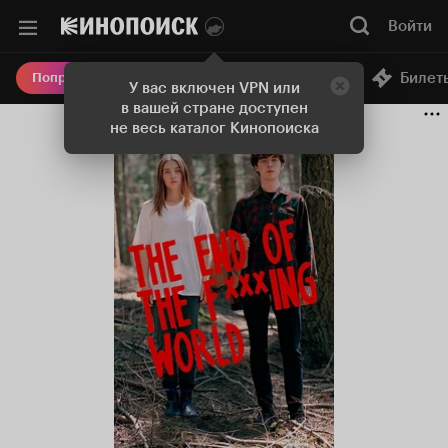
Войти
Онлайн-кинотеатр
Билет
Попробовать Плюс
У вас включен VPN или
в вашей стране доступен
не весь каталог Кинопоиска