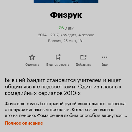
Физрук
315K
Рейтинг
7.6
Кинопоиска
2014 – 2017, комедия, 4 сезона
7.6
Россия, 25 мин, 18+
Оценить
Буду смотреть
Добавить
Еще
Бывший бандит становится учителем и ищет 
общий язык с подростками. Один из главных 
комедийных сериалов 2010-х
Фома всю жизнь был правой рукой влиятельного человека 
с полукриминальным прошлым. Когда хозяин выгнал 
его на пенсию, Фома решил любым способом вернуться 
обратно. Сначала казалось, что все будет просто: 
Полное описание
подобраться к ребенку бывшего босса, прогнуться, 