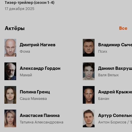
Тизер-трейлер (сезон 1-4)
17 декабря 2025
Актёры
Все
Дмитрий Нагиев
Владимир Сыч
Фома
Псих
Александр Гордон
Даниил Вахру
Мамай
Валя Вялых
Полина Гренц
Андрей Крыжн
Саша Мамаева
Банан
Анастасия Панина
Артур Сопельн
Татьяна Александровна
Антон Борисов / '