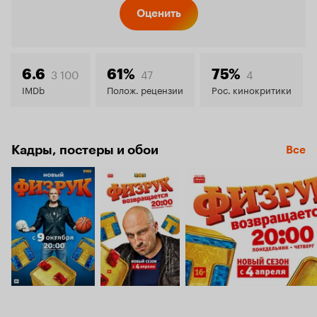
Кинопо
Оценить
7.6
3 100
47
4
6.6
61%
75%
IMDb
Полож. рецензии
Рос. кинокритики
Кадры, постеры и обои
Все