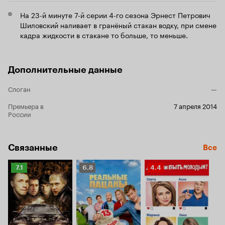
На 23-й минуте 7-й серии 4-го сезона Эрнест Петрович
Шиловский наливает в гранёный стакан водку, при смене
кадра жидкости в стакане то больше, то меньше.
Дополнительные данные
Слоган
—
Премьера в
7 апреля 2014
России
Связанные
Все
Рейтинг
Рейтинг
Рейтинг
7.1
6.8
4.4
Кинопоиска
Кинопоиска
Кинопоиска
7.1
6.8
4.4