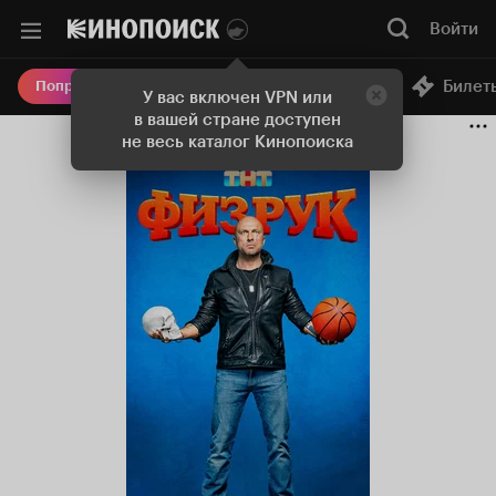
Войти
Онлайн-кинотеатр
Билет
Попробовать Плюс
У вас включен VPN или
в вашей стране доступен
не весь каталог Кинопоиска