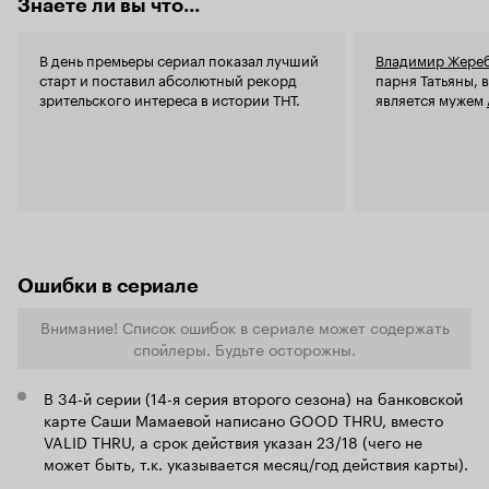
Знаете ли вы что...
телевидению, от этого шоу я бы посоветовал
Вам воздержаться.
В день премьеры сериал показал лучший
Владимир Жере
старт и поставил абсолютный рекорд
парня Татьяны, 
зрительского интереса в истории ТНТ.
является мужем
Ошибки в сериале
Внимание! Список ошибок в сериале может содержать
спойлеры. Будьте осторожны.
В 34-й серии (14-я серия второго сезона) на банковской
карте Саши Мамаевой написано GOOD THRU, вместо
VALID THRU, а срок действия указан 23/18 (чего не
может быть, т.к. указывается месяц/год действия карты).