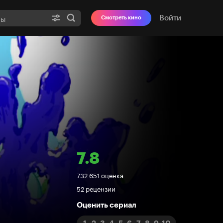
Войти
Смотреть кино
7.8
Рейтинг
732 651 оценка
52 рецензии
Кинопоиска
Оценить сериал
7.8