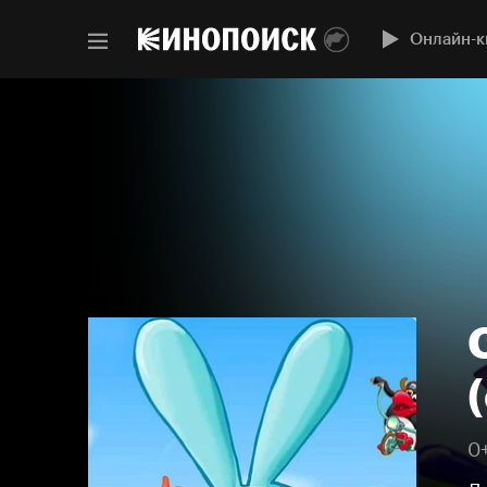
Онлайн-к
(
0