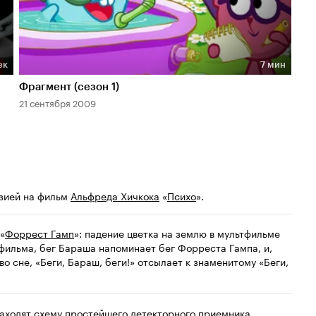
ек
7 мин
Длительность 7 мин
Фрагмент (сезон 1)
21 сентября 2009
юзией на фильм
Альфреда Хичкока
«
Психо
».
«
Форрест Гамп
»: падение цветка на землю в мультфильме
фильма, бег Бараша напоминает бег Форреста Гампа, и,
во сне, «Беги, Бараш, беги!» отсылает к знаменитому «Беги,
находят схему простейшего детекторного приемника