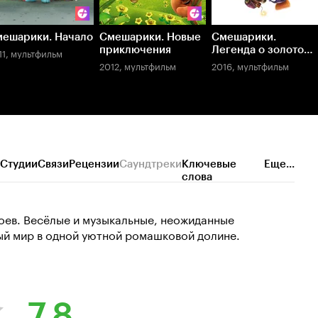
ешарики. Начало
Смешарики. Новые
Смешарики.
приключения
Легенда о золотом
11, мультфильм
драконе
2012, мультфильм
2016, мультфильм
Студии
Связи
Рецензии
Саундтреки
Ключевые
Еще...
слова
оев. Весёлые и музыкальные, неожиданные
ый мир в одной уютной ромашковой долине.
7.8