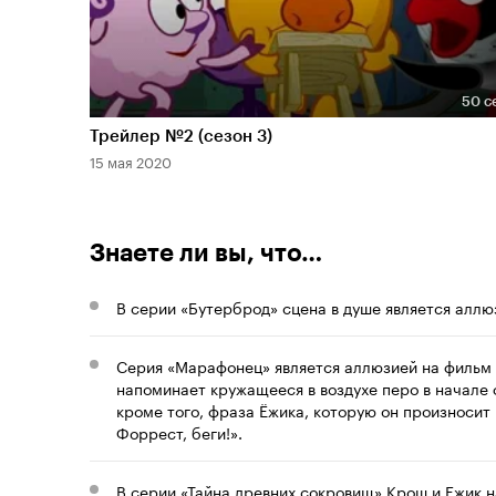
50 с
Длительность 50 сек
Трейлер №2 (сезон 3)
15 мая 2020
Знаете ли вы, что…
В серии «Бутерброд» сцена в душе является алл
Серия «Марафонец» является аллюзией на фильм 
напоминает кружащееся в воздухе перо в начале 
кроме того, фраза Ёжика, которую он произносит 
Форрест, беги!».
В серии «Тайна древних сокровищ» Крош и Ежик 