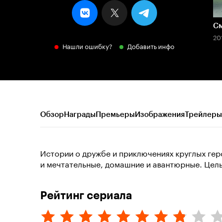
См
20
Нашли ошибку?
Добавить инфо
Обзор
Награды
Премьеры
Изображения
Трейлеры
Истории о дружбе и приключениях круглых гер
и мечтательные, домашние и авантюрные. Цел
Рейтинг сериала