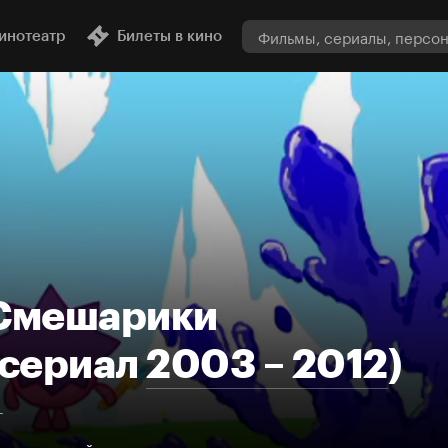
инотеатр
Билеты в кино
Смешарики
сериал
2003 – 2012
)
+