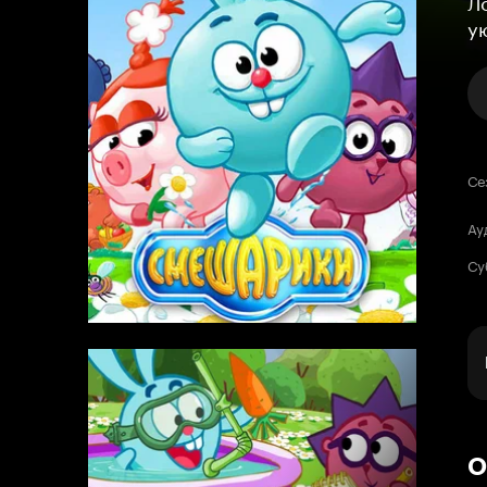
Л
у
Се
Ау
Су
О