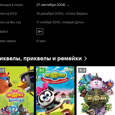
емьера в мире
27 сентября 2008
,
...
лиз на DVD
16 декабря 2004, «Союз-Видео»
лиз на Blu-ray
11 ноября 2010, «Новый Диск»
зраст
0+
емя серии
6 мин
иквелы, приквелы и ремейки
ейтинг
Рейтинг
Рейтинг
6.3
8.1
6.3
инопоиска
Кинопоиска
Кинопоиска
.3
8.1
6.3