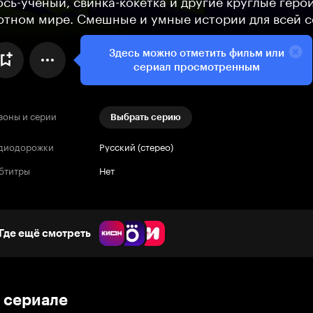
ось-ученый, свинка-кокетка и другие круглые герои
ютном мире. Смешные и умные истории для всей 
Здесь можно отметить фильм или
сериал просмотренным
зоны и серии
Выбрать серию
диодорожки
Русский (стерео)
бтитры
Нет
Где ещё смотреть
 сериале