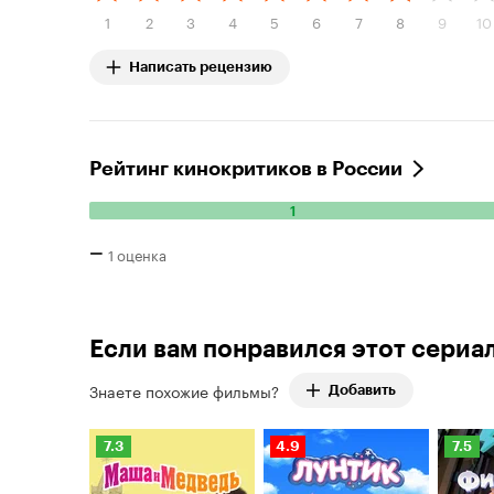
1
2
3
4
5
6
7
8
9
10
Написать рецензию
Рейтинг кинокритиков в России
1
Количество
положительных
–
1 оценка
оценок:
1.
Если вам понравился этот сериа
Знаете похожие фильмы?
Добавить
Рейтинг
Рейтинг
Рейти
7.3
4.9
7.5
Кинопоиска
Кинопоиска
Киноп
7.3
4.9
7.5