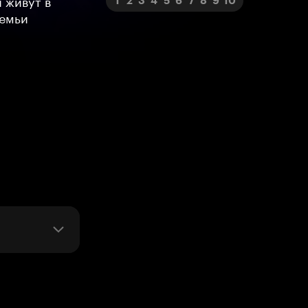
 живут в
1
2
3
4
5
6
7
8
9
10
семьи