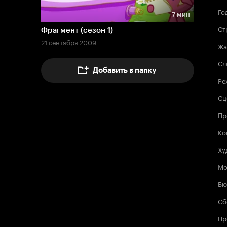
Го
7 мин
Длительность 7 мин
Ст
Фрагмент (сезон 1)
21 сентября 2009
Жа
Сл
Добавить в папку
Ре
Сц
Пр
Ко
Ху
Мо
Бю
Сб
Пр