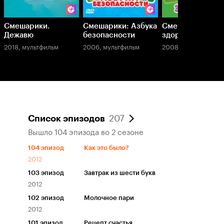
Смешарики.
Смешарики: Азбука
Смешарики. Азб
Дежавю
безопасности
здоровья
2018, мультфильм
2006, мультфильм
2008, мультфильм
207
Список эпизодов
Вышло 104 эпизода во 2 сезоне
104
эпизод
Как это было?
2012
103
эпизод
Завтрак из шести букв
2012
102
эпизод
Молочное пари
2012
101
эпизод
Рецепт счастья