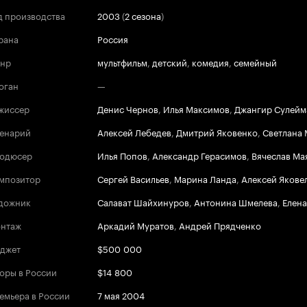
д производства
2003
(
2 сезона
)
рана
Россия
нр
мультфильм
,
детский
,
комедия
,
семейный
оган
—
жиссер
Денис Чернов
,
Илья Максимов
,
Джангир Сулейм
енарий
Алексей Лебедев
,
Дмитрий Яковенко
,
Светлана
одюсер
Илья Попов
,
Александр Герасимов
,
Вячеслав Ма
мпозитор
Сергей Васильев
,
Марина Ланда
,
Алексей Якове
дожник
Салават Шайхинуров
,
Антонина Шмелева
,
Елен
нтаж
Аркадий Муратов
,
Андрей Прядченко
джет
$500 000
оры в России
$14 800
емьера в России
7 мая 2004