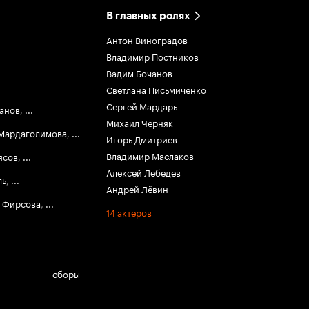
В главных ролях
Антон Виноградов
Владимир Постников
Вадим Бочанов
Светлана Письмиченко
Сергей Мардарь
анов
,
...
Михаил Черняк
 Мардаголимова
,
...
Игорь Дмитриев
Владимир Маслаков
ясов
,
...
Алексей Лебедев
ль
,
...
Андрей Лёвин
а Фирсова
,
...
14 актеров
сборы