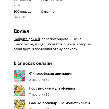
2012
100
эпизод
Сувенир
04.2012
Друзья
Найдите друзей
, зарегистрированных на
Кинопоиске, и здесь появятся оценки, которые
ваши друзья поставили этому сериалу...
В списках онлайн
Философская анимация
2
место из
53
Российские мультфильмы
7
место из
35
Самые популярные мультфильмы
9
место из
82