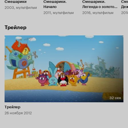
Смешарики
Смешарики.
Смешарики.
См
2003, мультфильм
Начало
Легенда о золотом
Де
2011, мультфильм
2016, мультфильм
201
драконе
Трейлер
32 сек
Длительность 32 сек
Трейлер
26 ноября 2012