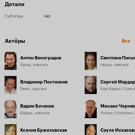
Детали
Субтитры
Нет
Актёры
Все
Антон Виноградов
Светлана Пись
Крош, озвучка
Нюша, озвучка
Владимир Постников
Сергей Марда
Ёжик, озвучка
Кар-Карыч / Совун
Вадим Бочанов
Михаил Черня
Бараш, озвучка
Лосяш / Копатыч /
Ксения Бржезовская
Сауле Искаков