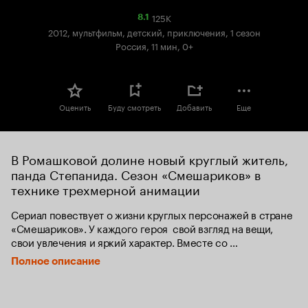
125K
Рейтинг
8.1
Кинопоиска
2012, мультфильм, детский, приключения, 1 сезон
8.1
Россия, 11 мин, 0+
Оценить
Буду смотреть
Добавить
Еще
В Ромашковой долине новый круглый житель, 
панда Степанида. Сезон «Смешариков» в 
технике трехмерной анимации
Сериал повествует о жизни круглых персонажей в стране 
«Смешариков». У каждого героя  свой взгляд на вещи, 
свои увлечения и яркий характер. Вместе со 
Смешариками не бывает скучно - их мир наполнен яркими 
Полное описание
приключениями!  С нескрываемым любопытством они 
интересуются всем, что происходит вокруг. Ежедневно 
герои попадают в неожиданные ситуации или создают их 