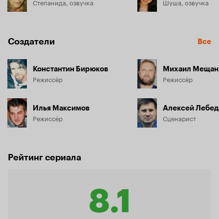
Степанида, озвучка
Шуша, озвучка
Создатели
Все
Константин Бирюков
Михаил Мещан
Режиссёр
Режиссёр
Илья Максимов
Алексей Лебед
Режиссёр
Сценарист
Рейтинг сериала
8.1