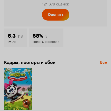
Рейтинг
124 679 оценок
Кинопо
Оценить
8.1
118
3
6.3
58%
IMDb
Полож. рецензии
Кадры, постеры и обои
Все