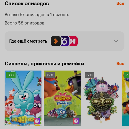
сами.
Список эпизодов
Все
Вышло 57 эпизодов в 1 сезоне
Всего 58 эпизодов
Где ещё смотреть
Сиквелы, приквелы и ремейки
Все
Рейтинг
Рейтинг
Рейтинг
Р
7.8
6.3
6.3
7
Кинопоиска
Кинопоиска
Кинопоиска
К
7.8
6.3
6.3
7.