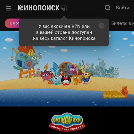
Войти
Онлайн-кинотеатр
Билеты в 
Смотреть кино
У вас включен VPN или
в вашей стране доступен
не весь каталог Кинопоиска