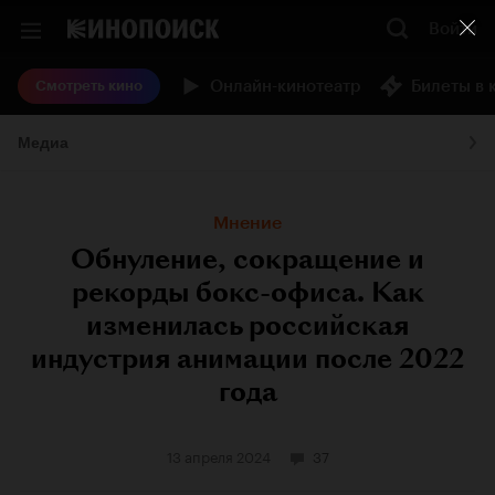
Войти
Онлайн-кинотеатр
Билеты в 
Смотреть кино
Медиа
Мнение
Обнуление, сокращение и
рекорды бокс-офиса. Как
изменилась российская
индустрия анимации после 2022
года
13 апреля 2024
37