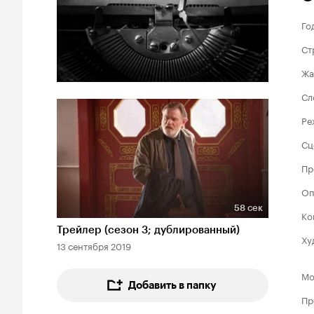
Го
Ст
Жа
Сл
Ре
Сц
Пр
Оп
58 сек
Ко
Длительность 58 сек
Трейлер (сезон 3; дублированный)
Ху
13 сентября 2019
Мо
Добавить в папку
Пр