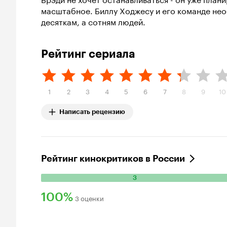
масштабное. Биллу Ходжесу и его команде нео
десяткам, а сотням людей.
Рейтинг сериала
1
2
3
4
5
6
7
8
9
10
Написать рецензию
Рейтинг кинокритиков в России
3
Количество
положительных
100%
3 оценки
оценок:
Рейтинг
3.
Кинопоиска