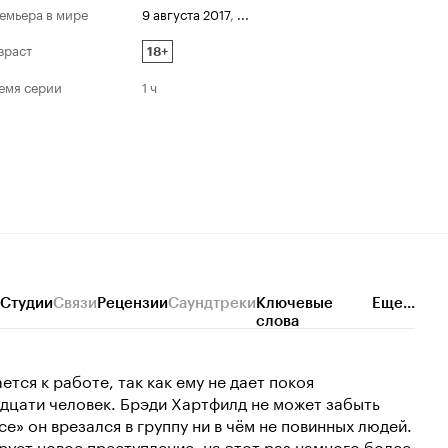
емьера в мире
9 августа 2017
,
...
зраст
18+
емя серии
1 ч
Студии
Связи
Рецензии
Саундтреки
Ключевые
Еще...
слова
ся к работе, так как ему не дает покоя
дцати человек. Брэди Хартфилд не может забыть
е» он врезался в группу ни в чём не повинных людей.
ирует новое преступление, на этот раз намного более