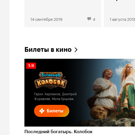
14 сентября 2019
4
1 августа 201
Билеты в кино
Рейтинг
1.9
Кинопоиска
1.9
Гарик Харламов, Дмитрий
Журавлев, Мила Ершова
Билеты
Последний богатырь. Колобок