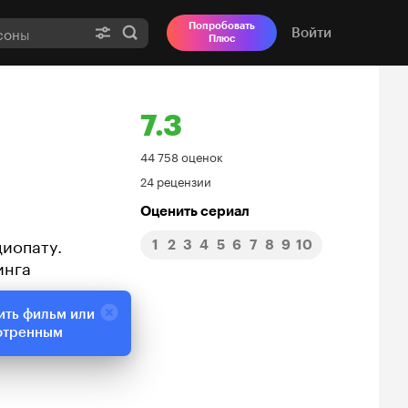
Попробовать
Войти
Плюс
7.3
Рейтинг
44 758 оценок
24 рецензии
Кинопоиска
Оценить сериал
7.3
циопату.
1
2
3
4
5
6
7
8
9
10
инга
ить фильм или
отренным