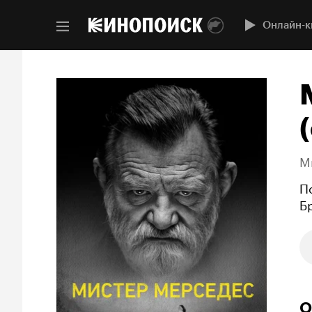
Онлайн-к
(
M
П
Б
О