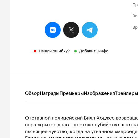
Пр
Во
Вр
Нашли ошибку?
Добавить инфо
Обзор
Награды
Премьеры
Изображения
Трейлеры
Отставной полицейский Билл Ходжес возвращает
нераскрытое дело - жестокое убийство шестна
пьянящее чувство, когда на угнанном «мерседес
Брэди не хочет останавливаться - он уже план