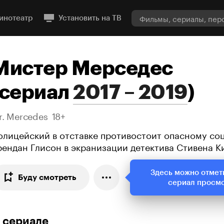
инотеатр
Установить на ТВ
Мистер Мерседес
сериал
2017 – 2019
)
r. Mercedes
18+
олицейский в отставке противостоит опасному со
рендан Глисон в экранизации детектива Стивена К
Здесь можно отмет
Буду смотреть
сериал просм
 сериале