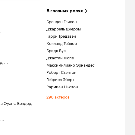
В главных ролях
Брендан Глисон
Джаррель Джером
в
Гарри Тредэвэй
Холланд Тейлор
Брида Вул
Джастин Люпе
р
,
...
Максимилиано Эрнандес
Роберт Стэнтон
Гэбриел Эберт
Рармиан Ньютон
290 актеров
а Оуэнс-Бендер
,
,
...