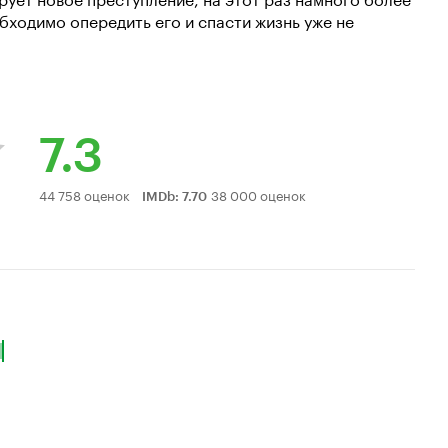
бходимо опередить его и спасти жизнь уже не
7.3
Рейтинг
44 758 оценок
38 000 оценок
IMDb
:
7.70
Кинопоиска
7.3