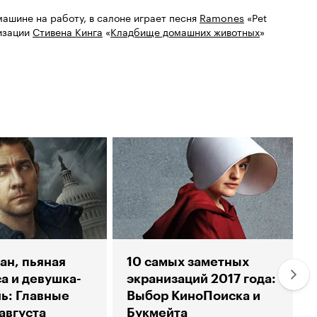
машине на работу, в салоне играет песня
Ramones
«Pet
низации
Стивена Кинга
«
Кладбище домашних животных
»
ан, пьяная
10 самых заметных
а и девушка-
экранизаций 2017 года:
ь: Главные
Выбор КиноПоиска и
августа
Букмейта