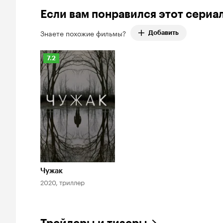
100%
Если вам понравился этот сериа
Знаете похожие фильмы?
Добавить
Рейтинг
7.2
Кинопоиска
7.2
Чужак
2020, триллер