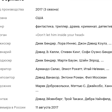
д производства
2017
(
3 сезона
)
рана
США
нр
фантастика
,
триллер
,
драма
,
криминал
,
детекти
оган
«Don't let him inside your head»
жиссер
Джек Бендер
,
Лора Иннес
,
Джон Дэвид Коулз
,
...
енарий
Дэвид Э. Келли
,
Стивен Кинг
,
Софи Оуэнс-Бенде
одюсер
Джек Бендер
,
Марти Бауэн
,
Шэйн Элрод
,
...
ератор
Армандо Салас
,
Элиот Рокетт
,
Итай Не’еман
,
...
мпозитор
Дэвид Ванакор
,
Энтони Роман
,
Фил Моссман
дожник
Марек Добровольски
,
Мэттью С. Джейкобс
,
Ханн
...
нтаж
Дэвид Эйзенберг
,
Трой Такаки
,
Дебра Уайнфелд
емьера в России
11 августа 2017