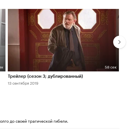
ин
58 сек
Длительность 58 сек
Дл
Трейлер (сезон 3; дублированный)
Тре
13 сентября 2019
13 с
лго до своей трагической гибели.