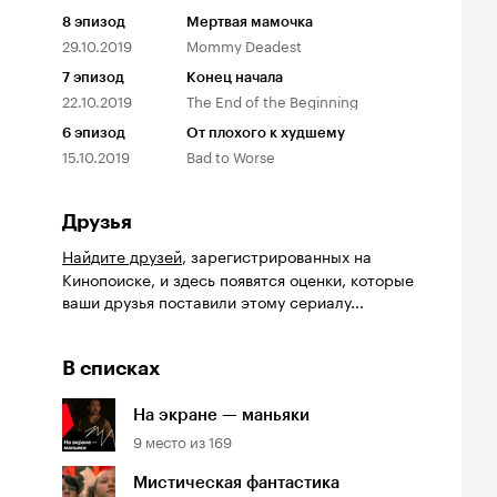
8
эпизод
Мертвая мамочка
29.10.2019
Mommy Deadest
7
эпизод
Конец начала
22.10.2019
The End of the Beginning
6
эпизод
От плохого к худшему
15.10.2019
Bad to Worse
Друзья
Найдите друзей
, зарегистрированных на
Кинопоиске, и здесь появятся оценки, которые
ваши друзья поставили этому сериалу...
В списках
На экране — маньяки
9
место из
169
Мистическая фантастика