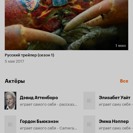
1 мин
Длительность 1 мин
Русский трейлер (сезон 1)
5 мая 2017
Актёры
Все
Дэвид Аттенборо
Элизабет Уайт
играет самого себя - рассказчик
играет саму себя 
Гордон Бьюкэнэн
Эмма Нэппер
играет самого себя - Cameraman
играет саму себя 