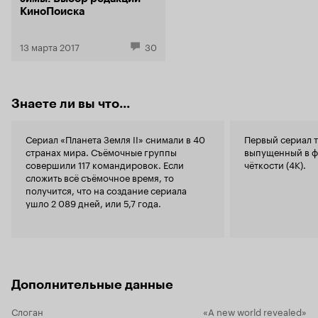
КиноПоиска
13 марта 2017
30
Знаете ли вы что...
Сериал «Планета Земля II» снимали в 40
Первый сериал т
странах мира. Съёмочные группы
выпущенный в ф
совершили 117 командировок. Если
чёткости (4К).
сложить всё съёмочное время, то
получится, что на создание сериала
ушло 2 089 дней, или 5,7 года.
Дополнительные данные
Слоган
«A new world revealed»