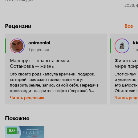
2026, 
Рецензии
Все
animenlol
k
1 рецензия
1 
Маршрут — планета земля.
Животные 
Остановка — жизнь
мире при
Это своего рода капсула времени, подарок,
Этот фильм 
который возможно только люди могут
и уязвимос
подарить земле, запись самой себя. Передача
его целостн
производит на зрителя эффект 'зеркала'.В
Обитатели э
природе, в животных мы видим самих себя,
пищу, защищ
Читать рецензию
Читать рец
отчаяние, любовь, надежду, героев и злодеев.
всех уголка
Осознают ли сами животные эти эмоции или
останавливается 
темы, сложно узнать или даже исследователь.
съемки поз
Всё что трогает наши сердца, что пишем для
тонкостями
Похожие
экранов, мы тем самым повторяем одни и те же
наших мень
драмы которые существуют со времён начала
работа и п
Рейтинг
9.0
земли. Технологии важная часть этой передачи,
похвалы. По
Кинопоиска