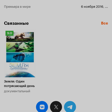
Премьера в мире
6 ноября 2016
,
...
Связанные
Все
Рейтинг
9.0
Кинопоиска
9.0
Земля: Один
потрясающий день
документальный