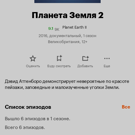
Планета Земля 2
Planet Earth II
9K
Рейтинг
9.1
Кинопоиска
2016, документальный, 1 сезон
9.1
Великобритания, 12+
Оценить
Буду смотреть
Добавить
Еще
Дэвид Аттенборо демонстрирует невероятные по красоте 
пейзажи, заповедные и малоизученные уголки Земли.
Список эпизодов
Все
Вышло 6 эпизодов в 1 сезоне
Всего 6 эпизодов