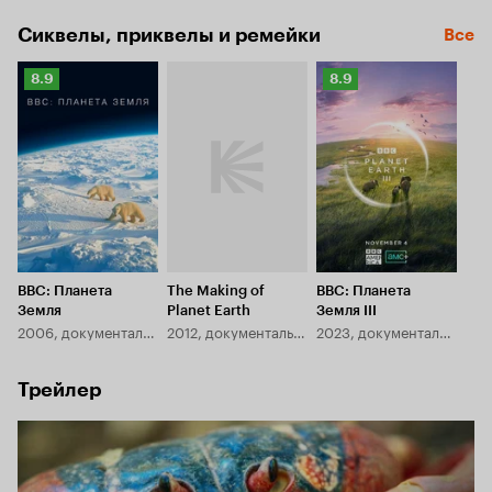
Сиквелы, приквелы и ремейки
Все
Рейтинг
Рейтинг
8.9
8.9
Кинопоиска
Кинопоиска
8.9
8.9
BBC: Планета
The Making of
BBC: Планета
Земля
Planet Earth
Земля III
2006, документальный
2012, документальный
2023, документальный
Трейлер