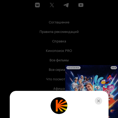
Соглашение
Правила рекомендаций
Справка
Кинопоиск PRO
Все фильмы
Все сериалы
РЕКЛАМА
Что посмотреть
Афиша
Музыка
Телепрограмма
Книги