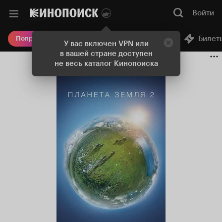
Войти
Онлайн-кинотеатр
Билет
Попробовать Плюс
У вас включен VPN или
в вашей стране доступен
не весь каталог Кинопоиска