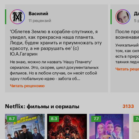
Василий
Д
11 рецензий
5 
'Облетев Землю в корабле-спутнике, я
После про
увидел, как прекрасна наша планета.
возненави
Люди, будем хранить и приумножать эту
Уникальный
красоту, а не разрушать ее' (с)
том, как си
Ю.А.Гагарин
есть в природе.
Не знаю, можно ли назвать 'Нашу Планету'
таяния лед
сериалом. Это, скорее, цикл документальных
на скалы, а
Читать рец
фильмов. Но в любом случае, он несёт собой
слезть с них; — насколько замысловат
одну глобальную идею - забота об
бывают тан
окружающем мире. Каждая серия-фильм
заслужить б
Читать рецензию
затрагивает определенную часть живой
они лучше людей); — как ром
природы. От лесов и джунглей до океанских
калао, кото
глубин и арктических ледников. Рассказчик
жизнь; — как забавно играют друг с другом
повествует о взаимоотношении всего живого.
щенята енотовид
Netflix: фильмы и сериалы
3133
О том, что ничто на планете не существует
изобретате
просто так. И о том, как человечество само
муравьев гу
Рейтинг
Рейтинг
Рейтинг
Р
8.7
8.3
7.7
7
себе роет могилу, истребляя целые виды,
почему обе
Кинопоиска
Кинопоиска
Кинопоиска
К
вырубая леса, загрязняя атмосферу и воду.
большая пр
8.7
8.3
7.7
7.
Также хочу отметить одну из самых
— как выгл