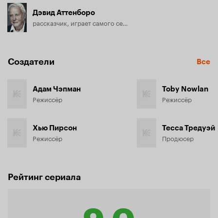
Дэвид Аттенборо
рассказчик, играет самого себя, озвучка
Создатели
Все
Адам Чэпман
Toby Nowlan
Режиссёр
Режиссёр
Хью Пирсон
Тесса Тредуэй
Режиссёр
Продюсер
Рейтинг сериала