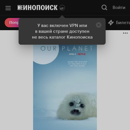
Войти
Онлайн-кинотеатр
Билет
Попробовать Плюс
У вас включен VPN или
в вашей стране доступен
не весь каталог Кинопоиска