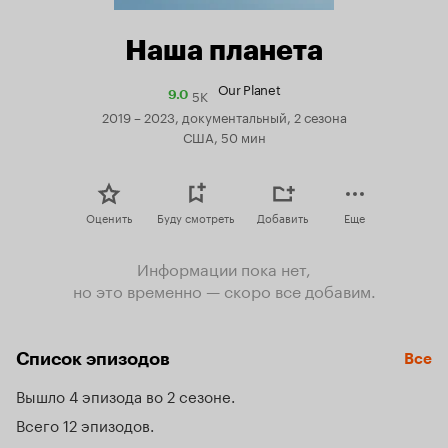
Наша планета
Our Planet
5K
Рейтинг
9.0
Кинопоиска
2019 – 2023, документальный, 2 сезона
9.0
США, 50 мин
Оценить
Буду смотреть
Добавить
Еще
Информации пока нет,
но это временно — скоро все добавим.
Список эпизодов
Все
Вышло 4 эпизода во 2 сезоне
Всего 12 эпизодов