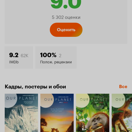
9.0
Рейтинг
5 302 оценки
Кинопо
Оценить
9.0
62K
2
9.2
100%
IMDb
Полож. рецензии
Кадры, постеры и обои
Все