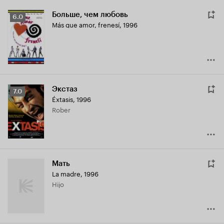
Больше, чем любовь
Рейтинг
6.0
Más que amor, frenesí
,
1996
Кинопоиска
6.0
Экстаз
Рейтинг
7.0
Éxtasis
,
1996
Кинопоиска
Rober
7.0
Мать
La madre
,
1996
Hijo