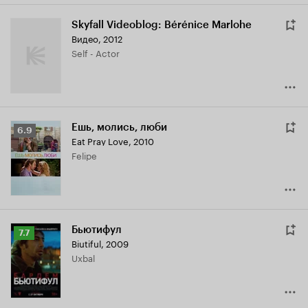
Skyfall Videoblog: Bérénice Marlohe
Видео, 2012
Self - Actor
Ешь, молись, люби
Рейтинг
6.9
Eat Pray Love
,
2010
Кинопоиска
Felipe
6.9
Бьютифул
Рейтинг
7.7
Biutiful
,
2009
Кинопоиска
Uxbal
7.7