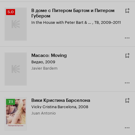
В доме с Питером Бартом и Питером
Рейтинг
5.0
Губером
Кинопоиска
In the House with Peter Bart & Peter Guber
,
ТВ, 2009–2011
5.0
Macaco: Moving
Видео, 2009
Javier Bardem
Вики Кристина Барселона
Рейтинг
7.1
Vicky Cristina Barcelona
,
2008
Кинопоиска
Juan Antonio
7.1