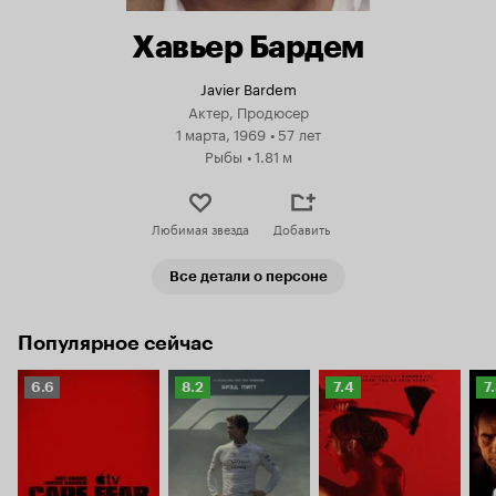
Хавьер Бардем
Javier Bardem
Актер, Продюсер
1 марта, 1969
•
57 лет
Рыбы
•
1.81 м
Любимая звезда
Добавить
Все детали о персоне
Популярное сейчас
Рейтинг
Рейтинг
Рейтинг
Р
6.6
8.2
7.4
7
Кинопоиска
Кинопоиска
Кинопоиска
К
6.6
8.2
7.4
7.