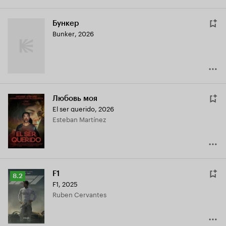
Бункер
Bunker
,
2026
Любовь моя
El ser querido
,
2026
Esteban Martínez
F1
Рейтинг
8.2
F1
,
2025
Кинопоиска
Ruben Cervantes
8.2