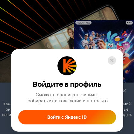
РЕКЛАМА
Войдите в профиль
Сможете оценивать фильмы,

 собирать их в коллекции и не только
Кажется, вы используете блокировщик рекламы. Вместе с рекламой
он может отключать постеры, папки с фильмами и другие важные
элементы. Добавьте Кинопоиск в исключения, и всё будет в порядке.
Войти с Яндекс ID
Как это сделать