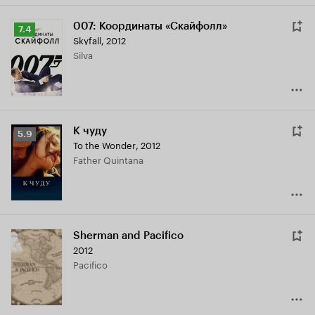
007: Координаты «Скайфолл»
Рейтинг
7.4
Skyfall
,
2012
Кинопоиска
Silva
7.4
К чуду
Рейтинг
5.9
To the Wonder
,
2012
Кинопоиска
Father Quintana
5.9
Sherman and Pacifico
2012
Pacifico