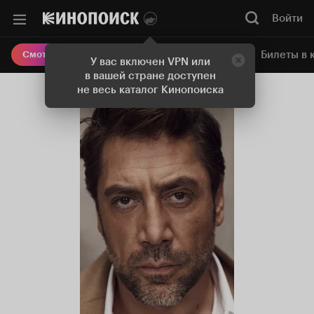
Войти
Онлайн-кинотеатр
Билеты в 
Смотреть кино
У вас включен VPN или
в вашей стране доступен
не весь каталог Кинопоиска