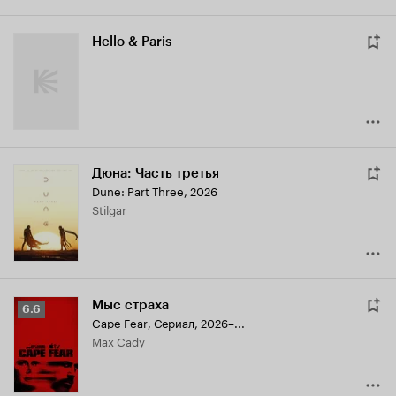
Hello & Paris
Дюна: Часть третья
Dune: Part Three
,
2026
Stilgar
Мыс страха
Рейтинг
6.6
Cape Fear
,
Сериал, 2026–...
Кинопоиска
Max Cady
6.6