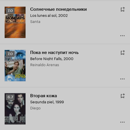
Солнечные понедельники
Рейтинг
7.0
Los lunes al sol
,
2002
Кинопоиска
Santa
7.0
Пока не наступит ночь
Рейтинг
7.0
Before Night Falls
,
2000
Кинопоиска
Reinaldo Arenas
7.0
Вторая кожа
Рейтинг
6.7
Segunda piel
,
1999
Кинопоиска
Diego
6.7