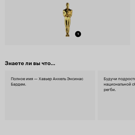
1
Знаете ли вы что...
Полное имя — Хавьер Анхель Энсинас
Будучи подрост
Бардем.
национальной с
регби.