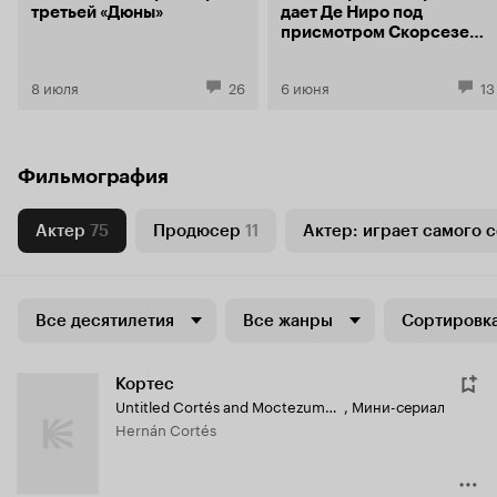
третьей «Дюны»
дает Де Ниро под
присмотром Скорсезе
и Спилберга
8 июля
26
6 июня
13
Фильмография
Актер
75
Продюсер
11
Актер: играет самого 
Все десятилетия
Все жанры
Сортировка
Кортес
Untitled Cortés and Moctezuma Project
,
Мини-сериал
Hernán Cortés