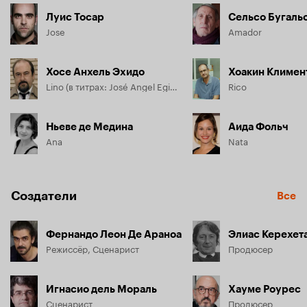
Луис Тосар
Сельсо Бугаль
Jose
Amador
Хосе Анхель Эхидо
Хоакин Климен
Lino (в титрах: José Angel Egido)
Rico
Ньеве де Медина
Аида Фольч
Ana
Nata
Создатели
Все
Фернандо Леон Де Араноа
Элиас Керехет
Режиссёр, Сценарист
Продюсер
Игнасио дель Мораль
Хауме Роурес
Сценарист
Продюсер