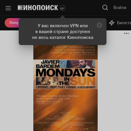
Войти
Онлайн-кинотеатр
Билет
Попробовать Плюс
У вас включен VPN или
в вашей стране доступен
не весь каталог Кинопоиска