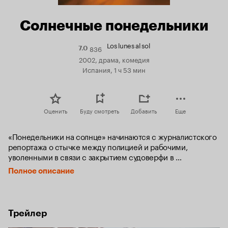
Солнечные понедельники
Los lunes al sol
836
Рейтинг
7.0
Кинопоиска
2002, драма, комедия
7.0
Испания, 1 ч 53 мин
Оценить
Буду смотреть
Добавить
Еще
«Понедельники на солнце» начинаются с журналистского 
репортажа о стычке между полицией и рабочими, 
уволенными в связи с закрытием судоверфи в 
североиспанском городке, так как владельцы верфи 
Полное описание
посчитали более выгодным продать эти земли под 
строительство элитной недвижимости. В центре фильма — 
история нескольких безработных мужчин, которым так и 
не удалось выкарабкаться спустя два года после того, как 
Трейлер
они остались на улице. Они встречаются в баре Рико, 
единственного, кому удалось выстоять, так как он вложил 