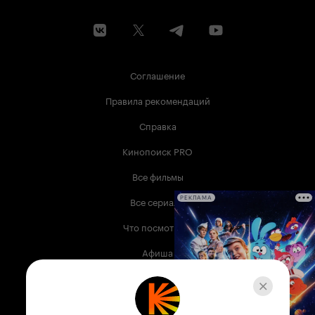
Соглашение
Правила рекомендаций
Справка
Кинопоиск PRO
Все фильмы
Все сериалы
РЕКЛАМА
Что посмотреть
Афиша
Музыка
Телепрограмма