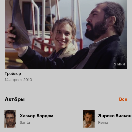
денежную компенсацию в покупку бара, а по 
понедельникам сидят на прогретых солнцем камнях на 
берегу моря.
2 мин
Длительность 2 мин
Трейлер
14 апреля 2010
Актёры
Все
Хавьер Бардем
Энрике Вильен
Santa
Reina