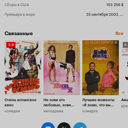
Сборы в США
153 256 $
Премьера в мире
23 сентября 2002
,
...
Связанные
Все
Рейтинг
Р
3.9
6
Кинопоиска
К
3.9
6
Очень испанское
Не зови это
Лучшие моменты
Ам
дра
кино
любовью, зови
«Я знаю, что вы
комедия
мелодрама
комедия
порно
сделали»