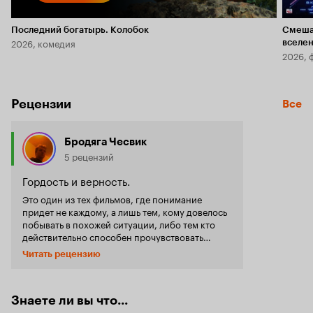
Последний богатырь. Колобок
Смеша
2026, комедия
вселе
2026, 
Рецензии
Все
Бродяга Чесвик
5 рецензий
Гордость и верность.
Это один из тех фильмов, где понимание
придет не каждому, а лишь тем, кому довелось
побывать в похожей ситуации, либо тем кто
действительно способен прочувствовать
происходящее. Каждый понедельник для
Читать рецензию
героев фильма в прошлом был солнечным
днем. Теперь, после того как их постигло
сокращение на работе, понедельник для них
не начало трудовой недели. Понедельник для
Знаете ли вы что...
них перестал быть днем, когда с лучшими