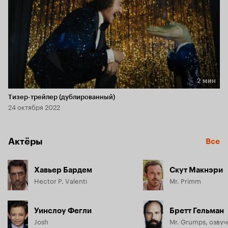
2 мин
Длительность 2 мин
Тизер-трейлер (дублированный)
24 октября 2022
Актёры
Все
Хавьер Бардем
Скут Макнэри
Hector P. Valenti
Mr. Primm
Уинслоу Фегли
Бретт Гельман
Josh
Mr. Grumps, озвуч