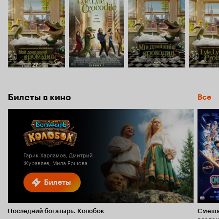
Билеты в кино
Все
Гарик Харламов, Дмитрий
Журавлев, Мила Ершова
Билеты
Последний богатырь. Колобок
Смеша