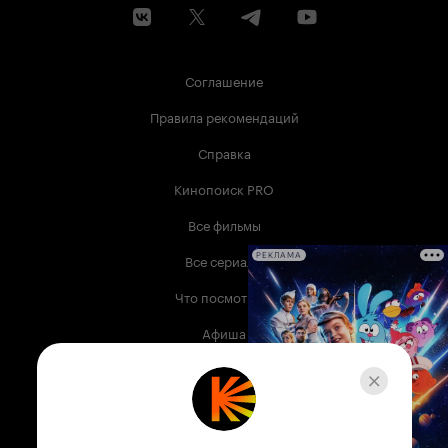
Соглашение
Правила рекомендаций
Справка
Кинопоиск PRO
Все фильмы
Все сериалы
РЕКЛАМА
Что посмотреть
Афиша
Музыка
Телепрограмма
Книги