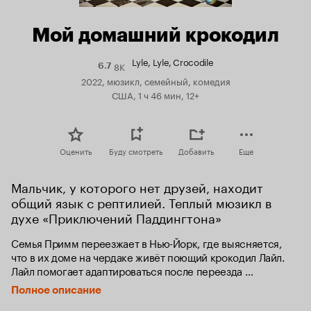
Мой домашний крокодил
Lyle, Lyle, Crocodile
8K
Рейтинг
6.7
Кинопоиска
2022, мюзикл, семейный, комедия
6.7
США, 1 ч 46 мин, 12+
Оценить
Буду смотреть
Добавить
Еще
Мальчик, у которого нет друзей, находит 
общий язык с рептилией. Теплый мюзикл в 
духе «Приключений Паддингтона»
Семья Примм переезжает в Нью-Йорк, где выясняется, 
что в их доме на чердаке живёт поющий крокодил Лайл. 
Лайл помогает адаптироваться после переезда 
маленькому Джошу Примму. Но злобный сосед мистер 
Полное описание
Грампс хочет, чтобы зверя изолировали от людей.