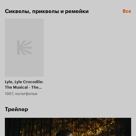
Сиквелы, приквелы и ремейки
Все
Lyle, Lyle Crocodile:
The Musical - The
1987, мультфильм
House on East 88th
Street
Трейлер