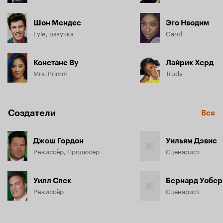
Шон Мендес
Эго Нводим
Lyle, озвучка
Carol
Констанс Ву
Лайрик Херд
Mrs. Primm
Trudy
Создатели
Все
Джош Гордон
Уильям Дэвис
Режиссёр, Продюсер
Сценарист
Уилл Спек
Бернард Уобер
Режиссёр
Сценарист