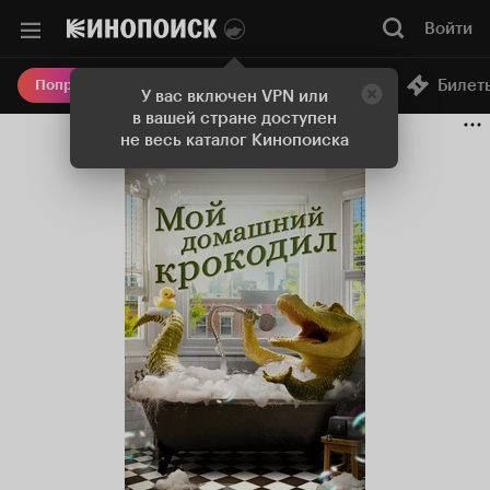
Войти
Онлайн-кинотеатр
Билет
Попробовать Плюс
У вас включен VPN или
в вашей стране доступен
не весь каталог Кинопоиска