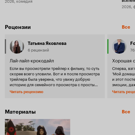
2026, комедия
вселе
2026, 
Рецензии
Все
Татьяна Яковлева
F
6 рецензий
76
Лай-лайл-крокодайл
Хорошая 
Если вы просмотрели трейлер к фильму, то суть
Сперва, взг
скорее всего уловили. Вот и я после просмотра
'Мой домашн
трейлера была уверена, что увижу добрую
и этот пост
историю для семейного просмотра с простым
эмоции, даж
и понятным посылом. Но, на мой личный
трейлер я т
Читать рецензию
Читать рец
взгляд, как-то не сложилось. Почему? 1.
кто снимает
Хочется попросить всех режиссеров –
было предел
«Перестаньте клепать истории про детей-
Бардем и Ко
аутистов, если вы лично не имеете опыта жизни
поравилась 
Материалы
Все
с ними». Люди, далекие, от этой темы
азиаты' и п
впитывают с экрана всю вашу ересь, в данном
ассимиляции'). Хавьер Бардем испо
случае, чудный крокодил научил мальчика, что
шоумена и 
ему можно наплевать на безглютеновую диету
имени Гекто