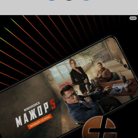
такого крокодила я точно не хочу. Милая
мордашка, но линию везде гнет свою. Ест
запретное, моется в чужой ванне, игру ведет
по своим правилам. Может, это - история о
том, как можно победить страх? И как же
тогда? Только, если ты на краю отчаяния и у
тебя просто нет другого выхода? Короче, в чем
смысл я не очень поняла. Итак, это могла бы
быть симпатичная история о добре и зле,
одиночестве и принятии, дружбе и
предательстве, деньгах и настоящих
ценностях, но от того, что авторы попрыгали
«галопом по Европам», получился просто
«лайл-лайл-крокодайл», как и обещано в
английском названии. Не то, чтобы фильм не
стоил просмотра, просто, он, скорее всего, не
оправдает ваших ожиданий.